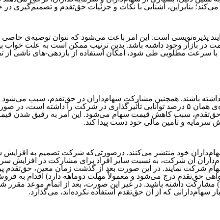
 می‌کند؛ بنابراین، آشنایی با نکات و جزئیات حق‌تقدم و تصمیم‌گیری د
ند پذیره‌نویسی است. این امر باعث می‌شود که نتوان توصیه‌ی خاصی برای
یمت در بازار وجود داشته باشد. بدین ترتیب ممکن است به علت خواب 
 اما اگر این فرایند با سرعت مطلوبی طی شود، امکان استفاده از بازدهی-های ناشی از تفاوت ق
 نداشته باشند. همچنین مشارکت سهام‌داران در حق‌تقدم، سبب می‌شو
بهتر اگر شخصی ۵ درصد از سهام شرکتی را در اختیار داشته و به اندازه‌‌‌‌‌‌‌‌‌‌‌‌‌ی همان ۵ درصد توانایی تأثیرگذ
‌تقدم، سبب کاهش قیمت سهام می‌شود. این امر به رقیق شدن قیمت سهم و ار
ش سرمایه و تأمین مالی خود دست پیدا کند.
ام‌داران خود منتشر می‌کنند. درصورتی‌که شرکت تصمیم به افزایش سر
سهام‌داران آن شرکت، به نسبت سایر افراد برای مشارکت در افزایش سر
سهام شرکت نمایند. در این صورت بعد از گذشت زمان معین، حق‌تقدم پر
اهی حق‌تقدم درج می‌شود و معمولاً مهلت دو‌ماهه دارد) اقدام به فروش 
مشارکت داشته باشند. در غیر این صورت، بعد از اتمام موعد مقرر شده
هام‌دارانی که از آن حق‌تقدم استفاده نکرده‌اند، می‌گذارد.