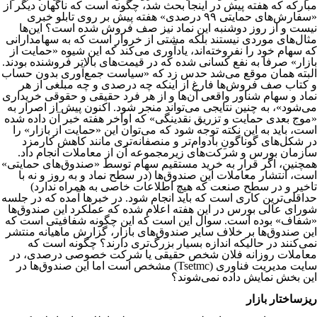
مبارکه که هفته پیش در اینجا بحث شد، چگونه است که ناگهان دیگر از
«سفارش‌های حمایتی ۹۹ درصدی» هفته پیش بر روی تابلو خبری
نیست و از روز دوشنبه این نماد نیز صف فروش شده است؟ این‌ها
مثال‌های موردی نیستند بلکه مشتی از خروار است که به سهامدارانی
که سهام خود را نفروخته‌اند، یادآوری می‌کند که این شیوه «حمایت از
بازار» صرفا به نفع کسانی شده که در قیمت‌های بالاتر فروشنده بودند.
البته همان موقع می‌شد حدس زد که «سیاست جمع‌آوری بدون حساب
و کتاب صف فروش‌ها فارغ از اینکه چه درصدی و چه مبلغی از هر
نماد و سهام شناور واقعی آن‌ها و از هر فرد حقیقی و حقوقی خریداری
می‌شود»، به چنین نتایجی می‌تواند منجر شود. اکنون پیش از اصرار به
«موج‌ بعدی حمایت و تزریق نقدینگی» که اواخر هفته خبر آن داده شده
است، باید به این نکته توجه شود که می‌توان این «حمایت از بازار» را
در شکل‌های گوناگونِ بادوام‌تر و منصفانه‌تری مانند کاهش کارمزد
سازمان بورس و شرکت‌های زیرمجموعه آن از معاملات انجام داد.
همچنین، اگر قرار به خرید مستقیم سهام توسط «صندوق‌های حمایتی»
است، انتشار معاملات این صندوق‌ها (در سطح نماد و به روز و نه با
تاخیر و در سطح صنعت که هیچ اطلاعات خاصی به همراه ندارد)
حداقلی‌ترین کاری است که باید انجام شود. در خبرها آمده که در جلسه
شورای عالی بورس در این هفته اعلام شده که عملکرد این صندوق‌ها
«شفاف» بوده است. سوال این است که این چگونه شفافیتی است که
این صندوق‌ها بر خلاف سایر صندوق‌های بازار، گزارش ماهیانه منتشر
نمی‌کنند در حالیکه اندازه بسیار بزرگ‌تری دارند؟ چگونه است که
معاملات روزانه فلان شخص حقیقی یا شرکت خصوصی درصدی، در
سایت مدیریت فناوری (Tsetmc) مشخص است اما این صندوق‌ها در
این بخش نمایش داده نمی‌شوند؟
ریزساختار بازار