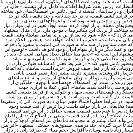
است که به علت وجود اصطکاک‌های گوناگون، قیمت دارایی‌ها لزوما با
انتظارات ارزش تحت شرایط اطلاعات کامل، برابر نیستند.» حال، در
ایران و در سال‌های گذشته تا کنون، تاثیر این اصطکاک‌های خود ساخته
در فرآیند کشف قیمت، نه در حد چند ثانیه و چند دقیقه، بلکه در حد
چندین روز و چندین هفته بوده است و اعوجاج‌های متعددی را در
بخش‌های مختلف بازار ایجاد کرده است. ایجاد تغییر در این موارد، نیاز
به شناخت از نزدیک این مکانیزم‌های موجود دارد. برای مثال، پیشنهاد
می‌گردد که
«
اعلام شود که بعد از این برای تمامی نمادها، وقتی قیمت
پایانی مثبت است، حجم مبنا ۱ لحاظ خواهد شد. همچنین، اعلام شود
که حجم مبنا پس از سه ماه به صورت کلی (مثبت و منفی) یک خواهد
بود و عملا دیگر در بازار سهام ایران وجود نخواهد داشت.» توضیح این
پیشنهاد این است که «حجم مبنا حداقل تعداد سهامی است که باید در
یک روز معاملاتی خرید و فروش شود تا قیمت پایانی سهام بتواند
به‌طور کامل تغییر کند.» در شرایط فعلی که سابقه طولانی دارد، در
روزهایی که بازار قفل صف فروش (خرید) است، نمادهایی که اتفاقا
خریدار (فروشنده) بیشتری دارند، بیشتر دچار تغییر قیمت پایانی
می‌شوند و این سازوکار به زیان نمادهای ارزنده‌تر و به نفع نمادهای
غیرارزنده‌تر است. این اصطکاک خودساخته با توجیه «جلوگیری از
پروژه شدن یا افت شدید نمادها»، اکنون عملا به ابزاری جهت
دستکاری قیمت‌های نسبی سهام و جلوگیری از فرآیند طبیعی کشف
قیمت بدل گشته است و بهتر است هر چه سریع‌تر از میان برداشته
شود. در شرایط فعلی احتمالا حجم مبنای ۱ به صورت کلی (در منفی‌ها
هم) مخالفانی در بازار خواهد داشت زیرا ترس از افت قیمت وجود
دارد، پس با عدم تغییر قسمت منفی، حداقل در این شرایط قسمت
مثبت اصلاح گردد تا در آینده قسمت منفی نیز اصلاح گردد. این اقدام
می‌تواند کمک بیشتری به مجموعه نمادهای شرکت‌های کوچک‌تر بازار
کند تا خرید گتره‌ای چند درصدی صندوق‌های حمایتی. پیشنهاد «افزایش
بسیار زیاد دامنه نوسان با افزایش حجم مبنا» که طرفدارانی در بازار