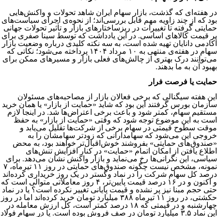
در هفته‌ای که گذشت، بازار سهام ایران شاهد تحولات و واکنش‌هایی
بود که از چند زاویه مهم قابل بررسی‌اند؛ از نحوه‌ی اجرای سیاست‌های
حمایتی گرفته تا تغییرات در ریزساختارهای بازار و تأثیر تحولات جهانی
بر قیمت کالاهای اساسی. در این یادداشت که توسط سینا صفری برای
آکادمی دانایان تهیه شده است، به سه نکته کلیدی درباره وضعیت بازار
سهام در هفته‌ی منتهی به ۱۰ مرداد ۱۴۰۴ پرداخته می‌شود؛ نکاتی که
می‌توانند درک بهتری از چالش‌های فعلی بازار و مسیرهای ممکن برای
بهبود آن به ما بدهند.
حمایت یا فرصت فرار
این هفته سیگنالی که برخی فعالان بازار از مصاحبه‌های مسئولان
سازمان بورس گرفتند این بود که شاید «حمایت از بازار» یا همان خرید
مستقیم سهام، کمتر شود و باعث برخی اعتراض‌ها شد. در اینجا لازم
است به این موضوع توجه شود که وقتی «حمایت از بازار» به حفظ
موقت سطوح قیمتی در سهام برخی از شرکت‌ها تقلیل می‌یابد و
خروجی این می‌شود که سهامدارانی که زودتر سهامشان را به
«صندوق‌های حمایتی» بفروشند خوش‌اقبال‌تر خواهند بود، به محض
اطلاع یافتن از امکان اتمام «حمایت» در کنار افزایش تنش‌های
سیاسی، این نگرانی‌ها رخ می‌نماید و بازار واکنش نشان می‌دهد. برای
نمونه، مشخص نیست چگونه صندوق‌های حمایتی در روز ۱۱ تیرماه، ۷
درصد کل سهام شرکت را در نماد وگستر در یک روز خریداری کرده‌اند
و اکنون و در ۱۶ درصد قیمت پایین‌تر، ۴ روز معاملاتی متوالی است که
حتی حجم مبنا نیز پر نشده و قیمت پایانی تغییر نکرده است؟ یا در نماد
حکشتی، در روز ۱۱ تیرماه ۳۸۸ میلیارد تومان خرید کرده‌اند اما در روز
چهارشنبه و در قیمتی که ۱۸ درصد کمتر است، کل ارزش معامله در
این نماد ۳.۵ میلیارد تومان در صف فروش بوده است. یا در سهام فولاد