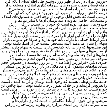
«بورس تهران در بعد از ظهر روز دوشنبه طی اطلاعیه‌ای اعلام کرد
دامنه نوسان قیمت صندوق‌های سرمایه‌گذاری املاک و مستغلات از
روز دوشنبه ۱۱ مردادماه، از مثبت و منفی ۱۰ به مثبت و منفی ۳
درصد کاهش می‌یابد.» در مورد این خبر باید عرض کرد که این نگاه
درستی است که بخش قابل توجهی از توجه اخیر به صندوق‌های املاک
و مستغلات، حاصل تفاوت دامنه نوسان آن‌ها با سایر نمادها و
صندوق‌های سهامی بوده است که خود را در نسبت بزرگ «ارزش
معامله به خالص ارزش دارایی» این صندوق‌ها نشان داده است. در
واقع ایجاد این تفاوت با سایرین در کنار اندازه کوچک این صندوق‌ها، این
قابلیت را دارد که این ابزارها را صرفا به ابزار سفته‌بازی تبدیل کند که
دیگر ارتباط چندانی با دارایی پایه خود ندارند و صرفا جو عمومی بازار
سهام را نشان می‌دهند. البته مشخص نیست چرا از ابتدا، دامنه نوسان
این صندوق‌ها که دارایی پایه کم‌نوسان‌تری نسبت به سهام دارند، بیشتر
از صندوق‌های سهامی بازار در نظر گرفته شده بود و یا چرا زودتر و در
زمان‌های اوج چند ماه پیش که مدام این نمادها توسط مقام ناظر
متوقف می‌شدند، این تغییر اعمال نشد و اکنون انجام می‌شود؟ در
خبری دیگر، «فرابورس اطلاعیه‌ای را در روز دوشنبه در خصوص حجم
مبنای نمادهای مشمول گره معاملاتی در بازار پایه فرابورس منتشر
کرد و اعلام کرد که حجم مبنای این نمادها به یک تغییر می‌یابد.» پیشتر
و با تعریف حجم مبنای پرحجم در رفع گره، عملا رفع گره در کار نبود و
معاملات قفل باقی می‌ماند. نحوه‌ی رفع گره و میزان حجم مبنا از
جمله مکانیزم‌هایی هستند که وجود دامنه نوسان و فرآیند کشف قیمت
را بغرنج‌تر کرده‌اند و بر خلاف تصور برخی، دامنه نوسان تنها چالش این
حوزه نیست. به صورت کلی، «ریزساختار بازار، حوزه‌ای از مالی است
که ذیل آن به بررسی فرآیندی پرداخته می‌شود که در آن، تمایلات نهان
سرمایه‌گذاران در نهایت به قیمت‌ها و حجم معاملات بازار تبدیل
می‌شود و این حوزه، ارتباط تنگاتنگی با قیمت‌گذاری دارایی‌ها و
مالی‌شرکتی دارد، زیرا ایده‌ی مرکزی در نظریه ریزساختار بازار این