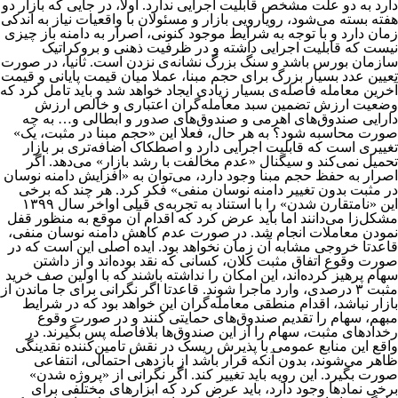
دارد به دو علت مشخص قابلیت اجرایی ندارد. اولا، در جایی که بازار دو
هفته بسته می‌شود، رویارویی بازار و مسئولان با واقعیات نیاز به اندکی
زمان دارد و با توجه به شرایط موجود کنونی، اصرار به دامنه باز چیزی
نیست که قابلیت اجرایی داشته و در ظرفیت ذهنی و بروکراتیک
سازمان بورس باشد و سنگ بزرگ نشانه‌ی نزدن است. ثانیا، در صورت
تعیین عدد بسیار بزرگ برای حجم مبنا، عملا میان قیمت پایانی و قیمت
آخرین معامله فاصله‌ی بسیار زیادی ایجاد خواهد شد و باید تامل کرد که
وضعیت ارزش تضمین سبد معامله‌گران اعتباری و خالص ارزش
دارایی صندوق‌های اهرمی و صندوق‌های صدور و ابطالی و… به چه
صورت محاسبه ‌شود؟ به هر حال، فعلا این «حجم مبنا در مثبت، یک»
تغییری است که قابلیت اجرایی دارد و اصطکاک اضافه‌تری بر بازار
تحمیل نمی‌کند و سیگنال «عدم مخالفت با رشد بازار» می‌دهد. اگر
اصرار به حفظ حجم مبنا وجود دارد، می‌توان به «افزایش دامنه نوسان
در مثبت بدون تغییر دامنه نوسان منفی» فکر کرد. هر چند که برخی
این «نامتقارن شدن» را با استناد به تجربه‌ی قبلی اواخر سال ۱۳۹۹
مشکل‌زا می‌دانند اما باید عرض کرد که اقدام آن موقع به منظور قفل
نمودن معاملات انجام شد. در صورت عدم کاهش دامنه نوسان منفی،
قاعدتا خروجی مشابه آن زمان نخواهد بود. ایده اصلی این است که در
صورت وقوع اتفاق مثبت کلان، کسانی که نقد بوده‌اند و از داشتن
سهام پرهیز کرده‌اند، این امکان را نداشته باشند که با اولین صف خرید
مثبت ۳ درصدی، وارد ماجرا شوند. قاعدتا اگر نگرانی برای جا ماندن از
بازار نباشد، اقدام منطقی معامله‌گران این خواهد بود که در شرایط
مبهم، سهام را تقدیم صندوق‌های حمایتی کنند و در صورت وقوع
رخدادهای مثبت، سهام را از این صندوق‌ها بلافاصله پس بگیرند. در
واقع این منابع عمومی با پذیرش ریسک در نقش تامین‌کننده نقدینگی
ظاهر می‌شوند، بدون آنکه قرار باشد از بازدهی احتمالی، انتفاعی
صورت بگیرد. این رویه باید تغییر کند. اگر نگرانی از «پروژه شدن»
برخی نمادها وجود دارد، باید عرض کرد که ابزارهای مختلفی برای