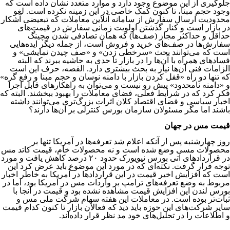
جلوگیری از این موضوع وجود دارد و موارد متعدد نشان داده است که
وجود حجم مبنا، تا کنون کمک خاصی در این زمینه نکرده است. لغو
محدودیت ارسال سفارش از سامانه آنلاین معاملات که تبعیضی آشکار
در بازار است و کنار گذشتن اولویت زمانی سفارش در قیمت‌های
حداقل و حداکثر مجاز (صف‌ها) که همان تصادفی شدن مچینگ
سفارش‌ها در صف‌های خرید و فروش است، از جمله دیگر ایده‌هایی
است که می‌توانند بحث «سرخطی زدن» و «صف چیدن نمایشی» و
فسادهای همراه‎ با آن‌ها را در بازار تا حدی به حاشیه ببرند که البته
الزامات فنی آن‌ها نیاز به بحث بیشتری دارد. القصه، حرف این است
که تنها دو راه «قفل کردن بازار با دامنه نوسان و حجم مبنا و رفع گره»
و «دامنه نامحدود» پیش رو نیست و می‌توان به راهکارهای قابل اجرا
فکر کرد که در شرایط فعلی، فضای معاملات را بهبود ببخشند. البته که
اخبار سیاسی و فضای اقتصاد کلان اثرات بزرگ‌تری می‌توانند داشته
باشند اما مگر مسئولان سازمان بورس کنترلی بر آن‌ها دارند؟
قیمت مس در جهان
روز چهارشنبه پس از آنکه اعلام شد تعرفه‌ها در آمریکا تنها بر
محصولات مسی وضع شده است و نه محصولات خام، قیمت کاتد مس
در قراردادهای آتی بورس‌ نیویورک حدود ۲۰ درصد کاهش یافت و مورد
توجه قرار گرفت. نکته‌ای که در مورد این موضوع باید عرض کرد این
است که افزایش اخیر قیمت در این قراردادها در آمریکا به خاطر اخبار
مربوط به وضع تعرفه‌های ترامپ بر واردات مس در آمریکا بود، اما در
بورس لندن این افزایش قیمت مشاهده نشده بود و قیمت در آنجا با
ثبات‌تر بوده است. در معاملات این هفته سهام شرکت ملی مس و
سایر شرکت‌های این حوزه باید دید که فعالان بازار تا کنون کدام قیمت
و اطلاعات را در تحلیل‌های خود مد نظر قرار داده‌اند.