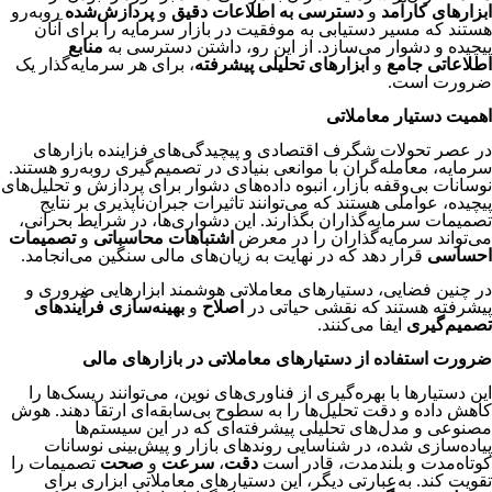
ابزارهای کارآمد
و
دسترسی به اطلاعات دقیق
و
پردازش‌شده
روبه‌رو
هستند که مسیر دستیابی به موفقیت در بازار سرمایه را برای آنان
پیچیده و دشوار می‌سازد. از این رو، داشتن دسترسی به
منابع
اطلاعاتی جامع
و
ابزارهای تحلیلی پیشرفته
، برای هر سرمایه‌گذار یک
ضرورت است.
اهمیت دستیار معاملاتی
در عصر تحولات شگرف اقتصادی و پیچیدگی‌های فزاینده بازارهای
سرمایه، معامله‌گران با موانعی بنیادی در تصمیم‌گیری روبه‌رو هستند.
نوسانات بی‌وقفه بازار، انبوه داده‌های دشوار برای پردازش و تحلیل‌های
پیچیده، عواملی هستند که می‌توانند تاثیرات جبران‌ناپذیری بر نتایج
تصمیمات سرمایه‌گذاران بگذارند. این دشواری‌ها، در شرایط بحرانی،
می‌تواند سرمایه‌گذاران را در معرض
اشتباهات محاسباتی
و
تصمیمات
احساسی
قرار دهد که در نهایت به زیان‌های مالی سنگین می‌انجامد.
در چنین فضایی، دستیارهای معاملاتی هوشمند ابزارهایی ضروری و
پیشرفته هستند که نقشی حیاتی در
اصلاح
و
بهینه‌سازی فرآیندهای
تصمیم‌گیری
ایفا می‌کنند.
ضرورت استفاده از دستیارهای معاملاتی در بازارهای مالی
این دستیارها با بهره‌گیری از فناوری‌های نوین، می‌توانند ریسک‌ها را
کاهش داده و دقت تحلیل‌ها را به سطوح بی‌سابقه‌ای ارتقا دهند. هوش
مصنوعی و مدل‌های تحلیلی پیشرفته‌ای که در این سیستم‌ها
پیاده‌سازی شده، در شناسایی روندهای بازار و پیش‌بینی نوسانات
کوتاه‌مدت و بلندمدت، قادر است
دقت
،
سرعت
و
صحت
تصمیمات را
تقویت کند. به‌عبارتی دیگر، این دستیارهای معاملاتی ابزاری برای