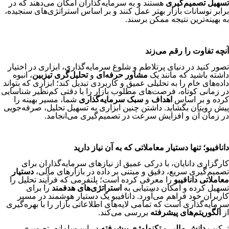
تسهیل تصمیم‌گیری
هستند و به سرمایه‌گذاران امکان می‌دهند که در
برابر نوسانات بازار بهتر عمل کنند و بر اساس استراتژی‌های سنجیده،
به بهینه‌ترین نتیجه ممکن برسند.
آنچه تفاوت را رقم می‌زند
تصور کنید در دنیای پرتلاطم و شلوغ سرمایه‌گذاری، ابزاری در اختیار
داشته باشید که مانند یک
مشاور حرفه‌ای
و
تحلیل‌گری تیزبین
، انبوه
داده‌های خام را به تحلیلی عمیق و کاربردی تبدیل کند؛ ابزاری که بتواند
در زمانی کوتاه، فرصت‌های مطلوب بازار را با دقتی کم‌نظیر شناسایی
کرده و بر اساس
اهداف
و
سبک سرمایه‌گذاری
شما، مسیر بهینه را
پیش رویتان بگشاید. داشتن چنین ابزاری به تسهیل تحلیل، صرفه‌جویی
در زمان آن و افزایش سرعت در تصمیم‌گیری می‌انجامد.
دانافیبو؛ تنها دستیار معاملاتی که به آن نیاز دارید
کارگزاری دانایان، با درکی عمیق از نیازهای سرمایه‌گذاران برای
تصمیم‌گیری سریع، دقیق و مبتنی بر داده در بازارهای مالی،
دستیار
معاملاتی دانافیبو
را معرفی کرده است؛ پلتفرمی که فرآیند تحلیل را
تسهیل کرده و امکان دستیابی به
استراتژی‌های هدفمند
را برای
کاربران خود فراهم می‌آورد. دانافیبو یک دستیار هوشمند در مسیر
سرمایه‌گذاری است که تمامی لایه‌های اطلاعاتی بازار را با بهره‌گیری
از
الگوریتم‌های پیشرفته
بررسی می‌کند.
ترکیب
دانش مالی
و
تکنولوژی پیشرفته
در این سامانه، تصویری