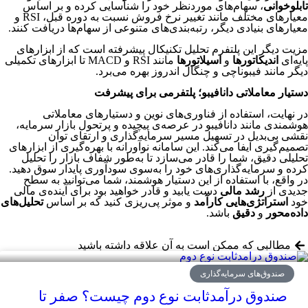
تابلوخوانی
، سهام‌های موردنظر خود را شناسایی کرده و بر اساس
معیارهای مختلف مانند تغییر نرخ فروش نسبت به دوره قبل، RSI و
معیارهای بنیادی دیگر، رتبه‌بندی‌های متنوعی از سهام‌ها دریافت کنند.
مزیت دیگر این پلتفرم تحلیل تکنیکال پیشرفته است که از ابزارهای
پایه‌ای
اندیکاتورها
و
اسیلاتورها
مانند RSI و MACD تا ابزارهای تکمیلی
دیگر مانند فیبوناچی و چنگال اندروز بهره می‌برد.
دستیار معاملاتی دانافیبو؛ پلتفرمی برای پیشرفت
در نهایت، استفاده از فناوری‌های نوین و دستیارهای معاملاتی
هوشمندی مانند دانافیبو در عرصه‌ی پیچیده و پرتحول بازار سرمایه،
نقشی بی‌بدیل در تسهیل مسیر سرمایه‌گذاری و ارتقای توان
تصمیم‌گیری ایفا می‌کند. این سامانه نوآورانه با بهره‌گیری از ابزارهای
تحلیلی دقیق، شما را قادر می‌سازد تا به‌طور شفاف بازار را تحلیل
کرده و سرمایه‌گذاری‌های خود را به‌سوی سودآوری پایدار سوق دهید.
در واقع، با استفاده از این دستیار هوشمند، شما می‌توانید به سطح
جدیدی از
رشد مالی
دست یابید و قادر خواهید بود برای آینده‌ی مالی
خود
استراتژی‌هایی کارآمد
و موثر پی‌ریزی کنید که بر اساس
تحلیل‌های
داده‌محور
و
دقیق
باشد.
مطالبی که ممکن است به آن علاقه داشته باشید
صندوق‌های سرمایه‌گذاری
صندوق درآمدثابت نوع دوم چیست؟ صفر تا