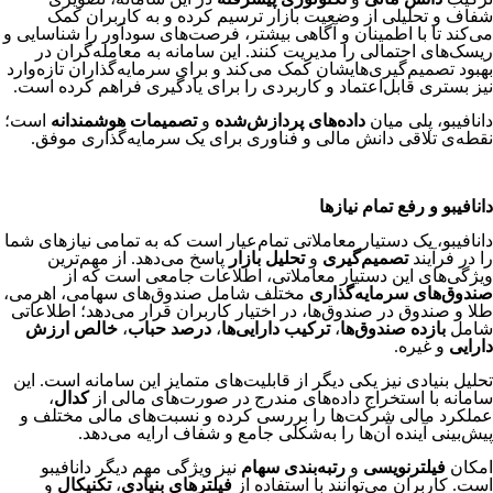
شفاف و تحلیلی از وضعیت بازار ترسیم کرده و به کاربران کمک
می‌کند تا با اطمینان و آگاهی بیشتر، فرصت‌های سودآور را شناسایی و
ریسک‌های احتمالی را مدیریت کنند. این سامانه به معامله‌گران در
بهبود تصمیم‌گیری‌هایشان کمک می‌کند و برای سرمایه‌گذاران تازه‌وارد
نیز بستری قابل‌اعتماد و کاربردی را برای یادگیری فراهم کرده است.
دانافیبو، پلی میان
داده‌های پردازش‌شده
و
تصمیمات هوشمندانه
است؛
نقطه‌ی تلاقی دانش مالی و فناوری برای یک سرمایه‌گذاری موفق.
دانافیبو و رفع تمام نیازها
دانافیبو، یک دستیار معاملاتی تمام‌عیار است که به تمامی نیازهای شما
را در فرآیند
تصمیم‌گیری
و
تحلیل بازار
پاسخ می‌دهد. از مهم‌ترین
ویژگی‌های این دستیار معاملاتی، اطلاعات جامعی است که از
صندوق‌های سرمایه‌گذاری
مختلف شامل صندوق‌های سهامی، اهرمی،
طلا و صندوق در صندوق‌ها، در اختیار کاربران قرار می‌دهد؛ اطلاعاتی
شامل
بازده صندوق‌ها
،
ترکیب دارایی‌ها
،
درصد حباب
،
خالص ارزش
دارایی
و غیره.
تحلیل بنیادی نیز یکی دیگر از قابلیت‌های متمایز این سامانه است. این
سامانه با استخراج داده‌های مندرج در صورت‌های مالی از
کدال
،
عملکرد مالی شرکت‌ها را بررسی کرده و نسبت‌های مالی مختلف و
پیش‌بینی آینده آن‌ها را به‌شکلی جامع و شفاف ارایه می‌دهد.
امکان
فیلترنویسی
و
رتبه‌بندی سهام
نیز ویژگی مهم دیگر دانافیبو
است. کاربران می‌توانند با استفاده از
فیلترهای بنیادی
،
تکنیکال
و