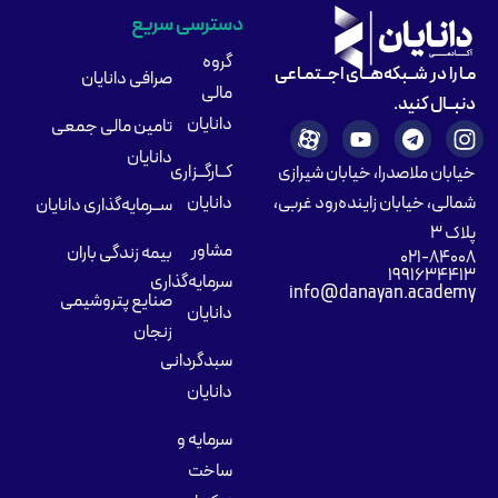
دسترسی سریع
گروه
مـا را در شــبکه‌هــای اجــتمـاعی
صرافی دانایان
مالی
دنبــال کنید.
دانایان
تامین مالی جمعی
دانایان
کــارگــزاری
خیابان ملاصدرا، خیابان شیرازی
شمالی، خیابان زاینده‌رود غربی،
دانایان
ســرمایه‌گذاری دانایان
پلاک ۳
مشاور
بیمه زندگی باران
۰۲۱-۸۴۰۰۸
۱۹۹۱۶۳۴۴۱۳
سرمایه‌گذاری
info@danayan.academy
صنایع پتروشیمی
دانایان
زنجان
سبدگردانی
دانایان
سرمایه و
ساخت