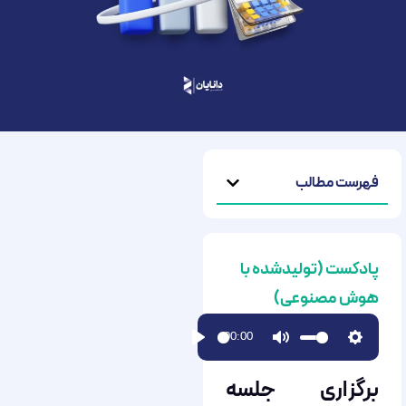
فهرست مطالب
پادکست (تولیدشده با
هوش مصنوعی)
00:00
Play
Mute
Setting
برگزاری جلسه