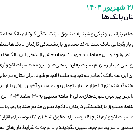
ان بانک‌ها
ای بترانس، ونیکی و شپنا به صندوق بازنشستگی کارکنان بانک‌ها من
بازارگردانی بانک ملت به کد صندوق بازنشستگی کارکنان بانک‌ها منتق
ت نمی‌شود و این معاملات، جهت تسویه بخشی از بدهی این بانک‌ها به
وشنی در بازار سهام نسبت به این بدهی‌ها و شیوه محاسبات اکچوئری
 این سه بانک (صادرات، تجارت، ملت) انجام شود. برای مثال، در حالی
معاملات مذکور فیمابین بانک صادرات و این صندوق در هفته گذشته تنها ۳ هزار میلیارد تومان بوده است و آخرین ارزش با
این بانک نیز ۳۸ همت است، توجه به این بند از گزارش حسابرس پیرامون صورت‌های مالی ۱۲ ماهه منتهی به ۳۰ اسفند ۱۴۰۳ این
بانک می‌تواند جالب باشد: «براساس مفاد ماده ۳۴ اساسنامه صندوق بازنشستگی کارکنان بانک‎ها، کسری منابع صندو
توسط بانک‌های عضو آن تامین شود. مفروضات مبنای محاسبات اکچوئری (نرخ ۱۹ درصد برای حقوق شاغلان، ۱۷ درص
ی‌ها، منطبق با شرایط موجود تعیین نگردیده و با توجه به شرایط بازارهای سر