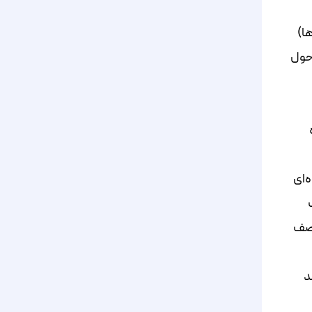
ا)
 حول
‌ای
 صف
د