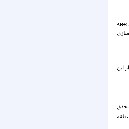
بهبود
سازی
ز این
تحقق
منطقه