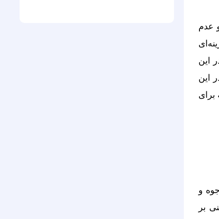
و عدم
ه‌­ای
ر این
ر این
 برای
جوه و
نی بر