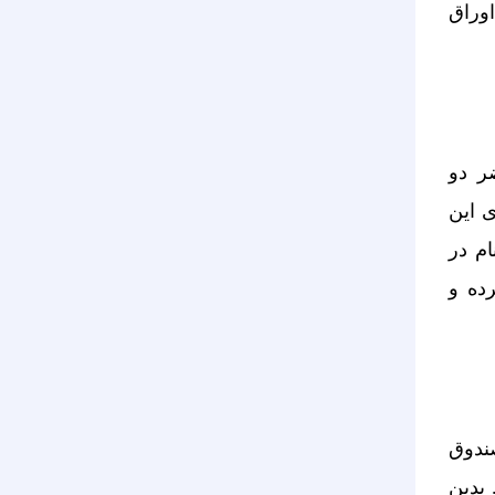
اوراق
ر دو
ی این
ام در
ده و
ندوق
 بدین