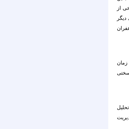
خی از
دیگر
عفران
 زمان
 سختی
حلیل
یریت