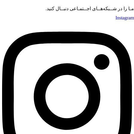
مـا را در شــبکه‌هــای اجــتمـاعی دنبــال کنید.
Instagram