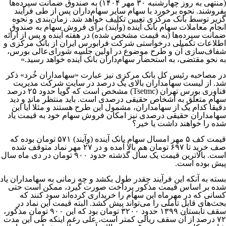
(منتهی به روز چهارشنبه ۳۰ مهر ۱۴۰۴) به صندوق ضمانت سپرده‌ها
بفروشند. نحوه برخورد با سهام سایر سهام‌داران پس از طی فرآیند
گزیر توسط بانک مرکزی تعیین تکلیف خواهد شد. زمان‌بندی و نحوه
انجام معاملات سهام بانک آینده (وآیند) برای فروش سهام به صندوق
ضمانت سپرده‌ها (به قیمت مشخص شده) در هفته‌ آینده و پس از ارائه
اطلاعات تکمیلی درخواستی شرکت فرابورس ایران از بانک مرکزی و
شفاف‌سازی آن و طرح موضوع در اولین جلسه شورای‌عالی بورس،
به نحو مقتضی، به استحضار سهام‌داران بانک آینده خواهد رسید.»
در مصاحبه رئیس کل بانک مرکزی نیز عبارت «سهامداران خُرد» ذکر
شد. از لیست سهامداران بالای یک درصد در سایت شرکت مدیریت
فناوری بورس تهران (Tsetmc) مشخص است که گویا حدود ۲۵ درصد
سهام متعلق به اشخاص حقیقی درصدی است. باید منتظر ماند و دید
دقیقا کدام یک از سهامداران، مشمول این طرح هستند و مثلا آیا این
سهامداران حقیقی درصدی نیز امکان فروش سهام خود به قیمت یاد
شده را خواهند داشت یا خیر؟
قیمت کف ۵ مهر امسال سهام بانک آینده (وآیند) ۵۷۱ تومان بوده که
صف خرید تا ۶۹۷ تومان هم بالا آمده و در ۲۷ مهر نماد متوقف شده
است. بالاترین قیمت یک سال گذشته حدود ۹۰۰ تومان در دی ماه سال
پیش بوده است.
بسته به آنکه این فرآیند چقدر طول بکشد و چه زمانی به سهامداران یاد
شده بر اساس قیمت مذکور پرداخت صورت گیرد، ممکن است حتی
کسانی که در مهرماه این سهام را خریداری کرده‌اند سود کنند که
بحث‌های قابل تاملی را می‌تواند پیش کشد. البته قیمت این نماد در
سقف تابستان ۱۳۹۹ حدود ۳۲۰۰ تومان بود که این ۹۰۰ تومان مذکور،
۷۲ درصد از آن سقف ریالی کمتر است، علی رغم اینکه طی این مدت