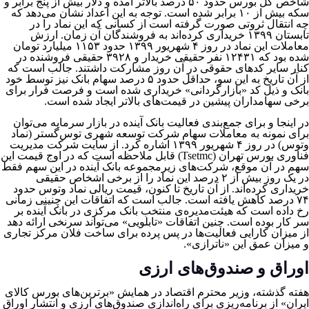
شاخص کل بورس حدود ۵۰ درصد بالاتر آمده و دلار بیش از پنج برابر و
سکه بیش از ۱۰ برابر شده است. توجه به این اعداد نشان می‌دهد که
چه انتقال ثروتی صورت گرفته است از کسانی که این نماد را در
تابستان ۱۳۹۹ خریداری کرده‌اند به فروشندگان آن زمان. ارزش
معاملات این نماد در روز ۴ شهریور ۱۳۹۹ حدود ۱۱۵۳ میلیارد تومان
شده بود که ۱۲۴۳۱ نفر حقیقی خریدار و ۳۹۲۸ حقیقی فروشنده در
کنار سایر کدهای حقوقی در آن روز مشارکت داشتند. جالب است که
از آن تاریخ به این سو، حداقل حدود ۵ درصد سهام بانک نیز توسط خود
بانک و ذیل کد «بازارگردانی» خریداری شده است و فرصت فرار برای
برخی سهامداران پیشین در قیمت‌های بالاتر ایجاد شده است.
در اینجا و برای جمع‌بندی فعالیت بانک آینده در بازار سرمایه می‌توان
برای نمونه به معاملات سهام شرکت توسعه ‌شهری ‌توس‌گستر (نماد
وتوس) در روز ۴ شهریور ۱۳۹۹ اشاره کرد. از سایت شرکت مدیریت
فناوری بورس تهران (Tsetmc) قابل ملاحظه است که در اوج قیمت این
سهم در آن موقع، شرکت‌های زیرمجموعه بانک آینده در این سهم فقط
در یک روز بیش از ۲ درصد این نماد را از برخی اشخاص حقیقی
خریداری کرده‌اند. از آن تاریخ تا کنون، قیمت ریالی نماد وتوس حدود
۷۴ درصد کاهش یافته است. جالب است که اتفاقات این چنینی زمانی
رخ داده است که هیئت‌مدیره‌ی منتخب بانک مرکزی در بانک آینده بر
سر کار بوده است. چنین اتفاقات «تابلویی» می‌تواند سرنخی ارائه دهد
از میزان کارایی فعالیت‌ها در پس پرده برای ساخت فلان مرکز تجاری
و میزان عمق این «ناترازی».
اوراق و صندوق‌های ارزی
هفته گذشته، وزیر محترم اقتصاد در همایش «برترین‌های بورس کالای
ایران» از برنامه‌ریزی برای راه‌اندازی صندوق‌های ارزی و انتشار اوراق