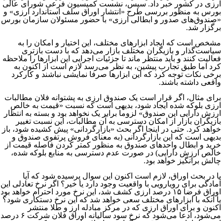
ارزی در کشور خبر داد. سپس، نشست کمیسیون فرعی شورای عالی
بورس به منظور بررسی طرح «انتشار اوراق سلف استاندارد ارزی» و
«صندوق‌های صدور و ابطالی ارزی» با حضور مسئولان سازمان بورس
برگزار شد.
مشخص است که ایجاد ابزارهای مختلف، این اختیار و امکان را به
سیاست‌گذار و بازیگران مختلف بازار می‌دهد که با دست بازتری
فعالیت کنند و باید منتظر ماند تا جزئیات اجرایی این ابزارها را ملاحظه
کرد اما طبق تجارب پیشین، به نظر می‌رسد لازم است از اکنون به
برخی نکات توجه کرد که این ابزارها صرفا نمایشی نباشند و کارکرد
واقعی داشته باشند.
برای مثال، اگر قرار است یک صندوق ارزی به پشتوانه فلان مطالبات
ارزی بلوکه شده ایجاد شود، بدیهی است که نسبت «قیمت به خالص
ارزش دارایی این صندوق» لزوما برابر یک نخواهد بود و بسته به انتظار
بازیگران بازار از امکان دسترسی به آن مطالبات، این نسبت تغییر
خواهد کرد. حتی در اینجا اگر بحث «بازارگردانی» پیش کشیده شود، باز
بدیهی است که این بازارگردانی (به معنای فروش پرتفوی صندوق و
خرید و ابطال واحدهای صندوق به منظور کمتر کردن فاصله قیمت از
خالص ارزش دارایی‌) در صورت عدم دسترسی به منابع بلوکه شده،
چالش برانگیز خواهد بود.
یا در بحث اوراق، لازم است اکنون این سوال پرسیده شود که آیا
آمادگی برای رویارویی با واقعیت وجود دارد یا خیر؟ اگر نرخ تعادلی این
اوراق فرضا ۱۵ درصد ارزی کشف شد، این نرخ مورد احترام خواهد بود
یا آنکه با ابزارهای مختلف سعی خواهد شد که این نرخ دستکاری شود؟
اکنون و برای اوراق ارزی که در مرکز مبادله ارز و طلا منتشر
می‌شود، ادعا می‌شود که نرخ سود سالیانه اوراق فلان شرکت ۶ درصد