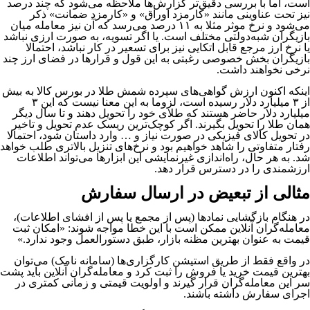
است، اما با بررسی دقیق‌تر گزارش‌ها ملاحظه می‌شود که چند درصد
نیز تحت عناوینی مانند «کارمزد اوراق» و «کارمزد ضمانت» ذکر
می‌شود و نرخ موثر مثلا به ۱۱ درصد می‌رسد که آن نیز معامله میان
بازیگران شبه‌دولتی مختلف است. یا اگر تسویه، به صورت ارزی نباشد
یا نرخ ارز مرجع قابل اتکایی نیز برای تسعیر در کار نباشد، احتمالا
بازیگران بخش خصوصی رغبتی به این قول و قرارها در فضای ارز چند
نرخی نخواهند داشت.
اینکه اکنون ارزش گواهی‌های سپرده شمش طلا در بورس کالا به بیش
از ۳ میلیارد دلار رسیده است، لزوما به این معنا نیست که این ۳
میلیارد دلار حاضر هستند که طلای خود را تحویل دهند و تا سال دیگر
همان طلا را تحویل بگیرند. اگر کوچک‌ترین ریسک عدم تحویل و تاخیر
در تحویل کالای فیزیکی در صورت نیاز و … وارد داستان شود، احتمالا
رفتار متفاوتی را شاهد خواهیم بود و نرخ‌های تنزیل بالاتری طلب خواهد
شد. به هر حال، راه‌اندازی غیرنمایشی این ابزارها می‌تواند اطلاعات
ارزشمندی را در دسترس قرار دهد.
مثالی از تبعیض در ارسال سفارش
در هنگام بازگشایی نمادها (پس از مجمع یا پس از افشای اطلاعات)،
معامله‌گران آنلاین ممکن است با این خطا مواجه شوند: «امکان ثبت
قیمت به عنوان بهترین مظنه بازار، طبق دستورالعمل وجود ندارد.»
در واقع فقط از طریق استیشن کارگزاری‌ها (سامانه نامک) می‌توان
بهترین قیمت خرید یا فروش را ثبت کرد و معامله‌گران آنلاین باید پشت
سر این معامله‌گران قرار گیرند و اولویت قیمتی و زمانی کمتری در
اجرای سفارش داشته باشند.