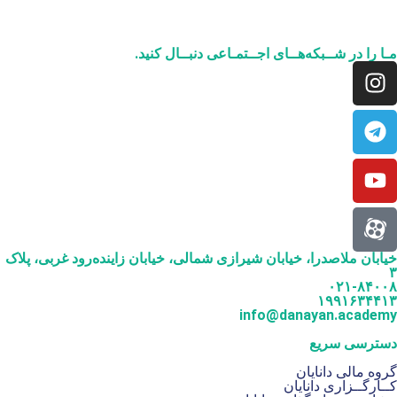
مـا را در شــبکه‌هــای اجــتمـاعی دنبــال کنید.
خیابان ملاصدرا، خیابان شیرازی شمالی، خیابان زاینده‌رود غربی، پلاک
۳
۰۲۱-۸۴۰۰۸
۱۹۹۱۶۳۴۴۱۳
info@danayan.academy
دسترسی سریع
گروه مالی دانایان
کــارگــزاری دانایان