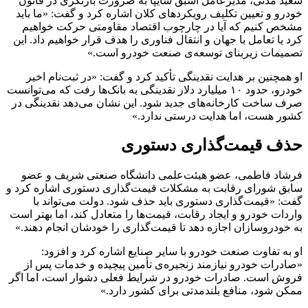
سعید مدنی، مدیرعامل اسبق سایپا‏ به ضرورت بازنگری در قانون
خودرو و تعیین تکلیف رویکردهای کلان اشاره کرد و گفت: «ما باید
مشخص کنیم که آیا در چارچوب اقتصاد مقاومتی حرکت خواهیم
کرد یا تعامل با جهان و انتقال فناوری را هدف قرار خواهیم داد. این
تصمیمات زیربنای توسعه‌ی صنعت خودرو است.»
او همچنین بر هدایت نقدینگی تأکید کرد و گفت: «در ثبت‌نام اخیر
خودرو، حدود ۱۰ میلیارد دلار نقدینگی به بانک‌ها رفت که می‌توانست
صرف ساخت کارخانه‌های جدید شود. این نشان می‌دهد نقدینگی در
کشور هست، اما هدایت درستی ندارد.»
حذف قیمت‌گذاری دستوری
فرشاد فاطمی، عضو هیئت‌علمی دانشگاه صنعتی شریف و عضو
سابق شورای رقابت به مشکلات قیمت‌گذاری دستوری اشاره کرد و
گفت: «قیمت‌گذاری دستوری باید حذف شود. دولت می‌تواند با
واردات خودرو و ایجاد رقابت، قیمت‌ها را متعادل کند، اما بهتر است
به خودروسازان اجازه دهد تا قیمت‌گذاری را خودشان انجام دهند.»
او به تفاوت صنعت خودرو با سایر صنایع اشاره کرد و افزود:
«صادرات خودرو نیازمند زنجیره‌ی تأمین پیچیده و خدمات پس از
فروش است. صادرات خودرو در شرایط فعلی دشوار است، اما اگر
ممکن شود، منافع بلندمدتی برای کشور دارد.»