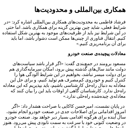
همکاری بین‌المللی و محدودیت‌ها
فرشاد فاطمی به محدودیت‌های همکاری بین‌المللی اشاره کرد: «در
شرایط فعلی، شاید چین بهترین گزینه برای همکاری باشد. اما حتی
در این شرایط نیز باید از ظرفیت‌های موجود به بهترین شکل استفاده
کنیم. انتقال فناوری از چینی‌ها ممکن است دشوار باشد، اما باید
برای آن برنامه‌ریزی کنیم.»
معادلات پیچیده‌ی صنعت خودرو
مسعود برومند در جمع‌بندی گفت: «اگر قرار باشد سیاست‌های
دولت مانند سال‌های گذشته پیش برود، امکان سرمایه‌گذاری هم
برای دولت میسر نباشد، بخواهیم در این شرایط آلودگی هوا را
کنترل کنیم و خودروی کم‌مصرف هم تولید کنیم، و برای حل این
معادله به دنبال راه‌حل کارشناسی باشیم، باید بپذیریم که این معادله
راه‌حل ندارد. کارشناسان گاهی از اوقات باید این را بیان کنند که
معادله‌ی چیده‌شده راه‌حلی ندارد.»
در پایان نشست، امیرحسن کاکایی با صراحت هشدار داد: «اگر
امروز اقداماتی برای اصلاحات جدی در صنعت خودرو انجام نشود،
سال آینده برای هرگونه اقدامی بسیار دیر خواهد بود. صنعت خودرو
در وضعیت کنونی خود با سرعت به سمت نابودی پیش می‌رود. هنوز
راه‌حل‌هایی وجود دارد، اما با گذشت زمان و تعمیق بحران‌ها، این