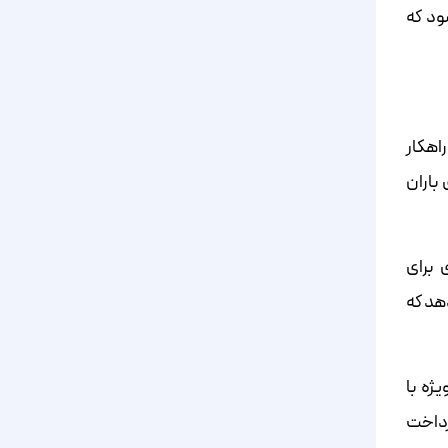
ود که
اهکار
 باران
 برای
دهد که
ژه با
پرداخت