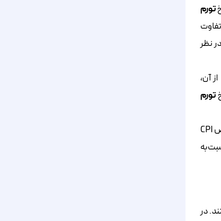
تورم
، این مقدار تفاوت
ر نظر
ز آن،
خ
تورم
: در این روش، نرخ تورم یک سال را نسبت‌به سال پایه محاسبه می‌کنند. برای این کار، باید شاخص CPI
ات را نسبت‌به
د. در