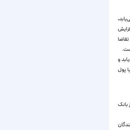
‌یابد،
افزایش
تقاضا
است.
ابد و
ا پول
 بانک
نندگان