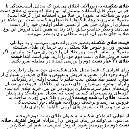
طلای شکسته
به زیورآلاتی اطلاق می‌شود که به‌دلیل آسیب‌دیدگی یا
خرابی، دیگر قابل استفاده نیستند. این نوع طلا که به‌عنوان طلای دست
دوم نیز شناخته می‌شود (زیرا قبلاً مورد استفاده قرار گرفته است)،
معمولاً شامل زنجیرها، النگوها یا حلقه‌های شکسته است. این طلاها در
بسیاری از موارد حتی پس از تعمیر، ظاهر اولیه‌ی خود را از دست
می‌دهند و دیگر جذابیت سابق را ندارند. به همین دلیل، فروش این نوع
طلا به جای تعمیر آن، گزینه منطقی‌تری به نظر می‌رسد.
قیمت طلای شکسته
به‌صورت روزانه تعیین می‌شود و به عواملی
همچون وزن و خلوص طلا بستگی دارد. خریداران طلای شکسته
معمولاً بر اساس قیمت روز طلا، آن را خریداری می‌کنند. بنابراین، اگر
قصد فروش طلای دست دوم خود را دارید، بهتر است ابتدا
قیمت
طلای
۲۱
عیار دست دوم
را بررسی کنید تا در معامله ضرر نکنید.
برای افرادی که قصد تبدیل طلای شکسته‌ی خود به پول را دارند دو
گزینه وجود دارد: تعمیر یا فروش و تعویض با طلای جدید. در بسیاری از
موارد، تعمیر طلا ممکن است ظاهر یا کیفیت اولیه را بازنگرداند،
بنابراین توصیه می‌شود به جای تعمیر، این طلاها را فروخته و به‌دنبال
گزینه‌های دیگر سرمایه‌گذاری بروید. در این بین، خرید طلای آب شده
گزینه‌ای مناسب برای کسانی است که به‌دنبال سرمایه‌گذاری پایدار
هستند.
طلای آب شده چیست؟
این نوع طلا بدون اجرت ساخت به
فروش می‌رسد و برخلاف زیورآلات، هیچ‌گاه دچار آسیب‌دیدگی
نمی‌شود و در قالب شمش‌های گرمی، قابلیت نگهداری دارد.
از آنجایی که طلای شکسته به عنوان طلای دست دوم فروخته
می‌شود، می‌توانید در زمان فروش آن از مزایای
فروش اینترنتی طلای
دست دوم
نیز بهره‌مند شوید. فروش اینترنتی به شما این امکان را