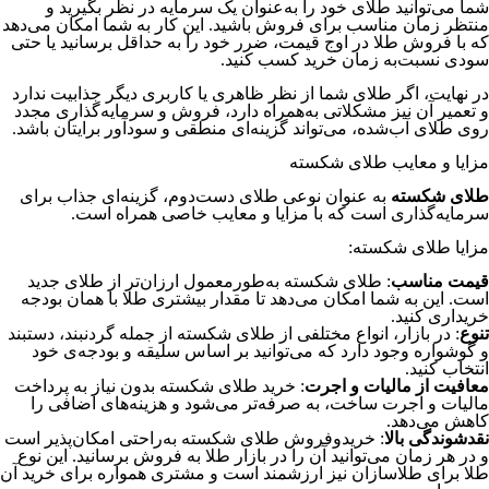
شما می‌توانید طلای خود را به‌عنوان یک سرمایه در نظر بگیرید و
منتظر زمان مناسب برای فروش باشید. این کار به شما امکان می‌دهد
که با فروش طلا در اوج قیمت، ضرر خود را به حداقل برسانید یا حتی
سودی نسبت‌به زمان خرید کسب کنید.
در نهایت، اگر طلای شما از نظر ظاهری یا کاربری دیگر جذابیت ندارد
و تعمیر آن نیز مشکلاتی به‌همراه دارد، فروش و سرمایه‌گذاری مجدد
روی طلای آب‌شده، می‌تواند گزینه‌ای منطقی و سودآور برایتان باشد.
مزایا و معایب طلای شکسته
طلای شکسته
به عنوان نوعی طلای دست‌دوم، گزینه‌ای جذاب برای
سرمایه‌گذاری است که با مزایا و معایب خاصی همراه است.
مزایا طلای شکسته:
قیمت مناسب
: طلای شکسته به‌طور‌معمول ارزان‌تر از طلای جدید
است. این به شما امکان می‌دهد تا مقدار بیشتری طلا با همان بودجه
خریداری کنید.
تنوع
: در بازار، انواع مختلفی از طلای شکسته از جمله گردنبند، دستبند
و گوشواره وجود دارد که می‌توانید بر اساس سلیقه و بودجه‌ی خود
انتخاب کنید.
معافیت از مالیات و اجرت
: خرید طلای شکسته بدون نیاز به پرداخت
مالیات و اجرت ساخت، به صرفه‌تر می‌شود و هزینه‌های اضافی را
کاهش می‌دهد.
نقدشوندگی بالا
: خرید‌و‌فروش طلای شکسته به‌راحتی امکان‌پذیر است
و در هر زمان می‌توانید آن را در بازار طلا به فروش برسانید. این نوع
طلا برای طلاسازان نیز ارزشمند است و مشتری همواره برای خرید آن