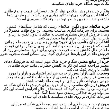
نکات مهم هنگام خرید طلای شکسته
هنگام خرید‌و‌فروش طلا، در نظر گرفتن نوسانات قیمت و نوع طلایی
که انتخاب می‌کنید، می‌تواند تأثیر زیادی بر بازگشت سرمایه‌ی شما
داشته باشد. به همین خاطر توجه به چند نکته ضروری است:
خرید طلاهای بدون نگین
: طلاهای زینتی که شامل سنگ‌های قیمتی
هستند، برای سرمایه‌گذاری مناسب نیستند. این نوع طلاها معمولاً در
زمان فروش ارزش بیشتری نسبت‌به طلاهای بدون نگین ندارند و
بنابراین بهتر است از خرید آن‌ها خودداری کنید.
انتخاب زمان مناسب برای خرید
: بهترین زمان برای خرید طلا زمانی
است که عرضه‌ی آن بالاست و تقاضا کم. به بیان دیگر، وقتی قیمت
طلا در حال کاهش است، فرصت خوبی برای خرید به‌شمار‌می‌رود. از
فروش طلا در این بازه‌ها خودداری کنید، زیرا ممکن است منجر‌به ضرر
شود.
خرید از منابع معتبر
: هنگام خرید طلا، مهم است که به فروشگاه‌های
معتبر مراجعه کنید. این کار به کاهش خطراتی مانند خرید طلاهای
تقلبی یا دزدی کمک می‌کند.
وضعیت کلی بازار
: پیش از خرید، شرایط اقتصادی و بازار را مورد
بررسی قرار دهید. عوامل متعددی از جمله ثبات اقتصادی و تحولات
جهانی می‌توانند، تأثیر زیادی بر قیمت طلا داشته باشند.
فروش در زمان مناسب
: پس از خرید، برای فروش طلاهای شکسته
خود، زمانی را انتخاب کنید که قیمت‌ها در حال افزایش است. این کار
می‌تواند در به حداکثر رسیدن سود شما کمک کند.
سرمایه گذاری بر روی طلای شکسته یا طلای آب شده؟
بدون تردید، خرید طلای آب شده نسبت‌به طلای شکسته مزایای
بیشتری دارد که در ادامه به آن‌ها اشاره می‌شود.