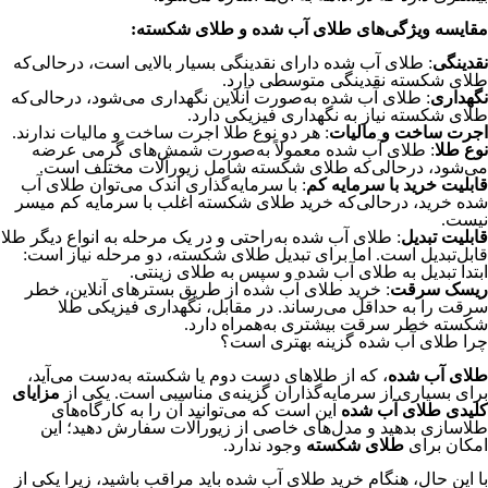
مقایسه ویژگی‌های طلای آب شده و طلای شکسته:
نقدینگی
: طلای آب شده دارای نقدینگی بسیار بالایی است، در‌حالی‌که
طلای شکسته نقدینگی متوسطی دارد.
نگهداری
: طلای آب شده به‌صورت آنلاین نگهداری می‌شود، در‌حالی‌که
طلای شکسته نیاز به نگهداری فیزیکی دارد.
اجرت ساخت و مالیات
: هر دو نوع طلا اجرت ساخت و مالیات ندارند.
نوع طلا
: طلای آب شده معمولاً به‌صورت شمش‌های گرمی عرضه
می‌شود، در‌حالی‌که طلای شکسته شامل زیورآلات مختلف است.
قابلیت خرید با سرمایه کم
: با سرمایه‌گذاری اندک می‌توان طلای آب
شده خرید، در‌حالی‌که خرید طلای شکسته اغلب با سرمایه کم میسر
نیست.
قابلیت تبدیل
: طلای آب شده به‌راحتی و در یک مرحله به انواع دیگر طلا
قابل‌تبدیل است. اما برای تبدیل طلای شکسته، دو مرحله نیاز است:
ابتدا تبدیل به طلای آب شده و سپس به طلای زینتی.
ریسک سرقت
: خرید طلای آب شده از طریق بسترهای آنلاین، خطر
سرقت را به حداقل می‌رساند. در مقابل، نگهداری فیزیکی طلا
شکسته خطر سرقت بیشتری به‌همراه دارد.
چرا طلای آب شده گزینه بهتری است؟
طلای آب شده
، که از طلاهای دست دوم یا شکسته به‌دست می‌آید،
برای بسیاری از سرمایه‌گذاران گزینه‌ی مناسبی است. یکی از
مزایای
کلیدی طلای آب شده
این است که می‌توانید آن را به کارگاه‌های
طلاسازی بدهید و مدل‌های خاصی از زیورآلات سفارش دهید؛ این
امکان برای
طلای شکسته
وجود ندارد.
با این حال، هنگام خرید طلای آب شده باید مراقب باشید، زیرا یکی از