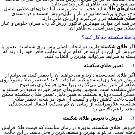
می‌شود و شرایط ظاهری تأثیر چندانی ندارد.
دندان‌های طلا
: شاید عجیب به نظر برسد، اما دندان‌های طلایی شامل
تاج، بریج یا پرکننده‌ها نیز در بازار قابل‌فروش هستند و در دسته‌ی
طلای شکسته
قرار می‌گیرند و ارزش مالی دارند.
در همه این موارد، مهم‌ترین فاکتور ارزش‌گذاری، میزان خلوص و عیار
طلای موردنظر است، نه ظاهر آن.
با طلا شکسته چه کار کنید؟
اگر
طلای شکسته
دارید، دو انتخاب اصلی پیش روی شماست: تعمیر یا
فروش آن. این دو گزینه هر کدام مزایا و معایب خاص خود را دارند که
بسته به شرایط می‌توانید بهترین را انتخاب کنید.
۱.
تعمیر طلای شکسته
اگر طلای آسیب‌دیده دارید و می‌خواهید آن را تعمیر کنید، می‌توانید از
روش جوشکاری استفاده کنید. اما دقت کنید که تعمیر طلا معمولاً روی
ظاهر آن تأثیر منفی می‌گذارد، زیرا محل جوشکاری به‌وضوح
قابل‌مشاهده است. همچنین بخش‌های جوش‌خورده ضعیف‌تر هستند و
ممکن است دوباره بشکنند. به همین دلیل، تعمیر طلای شکسته ممکن
است باعث کاهش دوام و کیفیت آن شود. در نتیجه، تعمیر طلای
شکسته علاوه‌بر‌اینکه از زیبایی آن کم می‌کند، احتمال آسیب‌دیدگی
مجدد را هم بالا می‌برد.
۲.
فروش یا تعویض طلای شکسته
فروش طلای شکسته، به‌ویژه در زمان مناسب که قیمت طلا افزایش
یافته است، می‌تواند بهترین و منطقی‌ترین راه‌حل باشد. در این حالت،