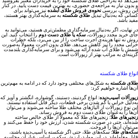
می‌دهد که به‌راحتی طلای شکسته خود را به خریداران معتبر بفروشید
و بدون نیاز به مراجعه‌ی حضوری، به بهترین قیمت دست یابید. در کنار
این روش، بررسی
نحوه‌ی فروش طلای آبشده
نیز می‌تواند برای
کسانی که به‌دنبال تبدیل
طلای شکسته
به سرمایه‌گذاری بهتر هستند،
مفید باشد.
در نهایت، اگر به‌دنبال سرمایه‌گذاری مطمئن‌تری هستید، می‌توانید به
جای خرید مجدد زیورآلات،
سکه یا طلای دست دوم
را انتخاب کنید. این
روش نه تنها هزینه‌ی اجرت ساخت را از بین می‌برد، بلکه خطرات
خرابی مجدد را نیز کاهش می‌دهد. طلای بدون اجرت معمولاً به‌صورت
شمش یا طلای آب شده ارائه می‌شود و برای سرمایه‌گذاری بلندمدت
گزینه‌ای به مراتب بهتر از زیورآلات است.
انواع طلای شکسته
طلای شکسته
به شکل‌های مختلفی وجود دارد که در ادامه به مهم‌ترین
آن‌ها اشاره خواهیم کرد:
زیورآلات آسیب‌دیده
: انواع گردنبند، دستبند، گوشواره، انگشتر و آویز که
به‌دلیل خرابی یا گم شدن برخی قطعات، دیگر قابل استفاده نیستند.
این نوع زیورآلات از آلیاژهای مختلف طلا ساخته می‌شوند و می‌توان
آن‌ها را به‌عنوان طلای دست دوم به فروش رساند.
زنجیرهای طلا
: زنجیرهای طلا که معمولاً از طلای خالص ساخته
شده‌اند، حتی در صورت شکسته شدن، ارزش خود را حفظ می‌کنند و
می‌توان آن‌ها را فروخت.
سکه‌های طلا
: سکه‌های طلا، حتی اگر شکسته یا آسیب‌دیده باشند،
قابل معامله‌اند. در این موارد، ارزش سکه بر اساس عیار آن محاسبه