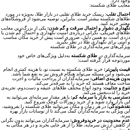
وجود دارد.
معایب طلای شکسته:
احتمال تقلب
: ریسک خرید طلای تقلبی در بازار طلا، به‌ویژه در مورد
طلاهای شکسته بیشتر است. بنابراین، توصیه می‌شود از فروشگاه‌های
معتبر خرید کنید.
نگهداری دشوار و احتمال سرقت و گم شدن:
یکی از بزرگ‌ترین معایب
طلاهای فیزیکی، نگرانی درباره‌ی امنیت نگهداری و احتمال گم شدن یا
دزدی است. به همین دلیل، ضروری است پیش از خرید مکان مناسب
و امنی برای نگهداری طلا در نظر بگیرید.
ویژگی‌های سرمایه‌گذاری در طلای شکسته
سرمایه‌گذاری در
طلای شکسته
به‌دلیل ویژگی‌های خاص خود
مورد‌توجه قرار گرفته است:
قیمت پایین‌تر:
خرید طلای شکسته به نسبت نو، با هزینه کمتری انجام
می‌شود و این مسئله می‌تواند هنگام فروش نیز به نفع شما باشد.
بدون هزینه‌ی اضافی:
سرمایه‌گذاران از پرداخت مالیات و اجرت
ساخت معاف هستند که خرید را به صرفه‌تر می‌کند.
تنوع و جذابیت
: وجود انواع مختلف طلاهای عتیقه و دست‌دوم، تجربه‌ی
خرید را لذت‌بخش می‌کند.
دسترسی به بازار با سرمایه کم:
با هر مقدار سرمایه‌ای می‌توانید به
این بازار وارد شوید و از خرید زیورآلات کوچک شروع کنید.
نقدشوندگی:
در هر زمان و مکان می‌توانید طلای شکسته را بفروشید،
این ویژگی به سرمایه‌گذاران کمک می‌کند تا از نوسانات بازار بهره
ببرند.
عدم محدودیت در خرید‌و‌فروش:
سرمایه‌گذاران می‌توانند بدون نگرانی
از کاهش ارزش سرمایه، طلا را از هر جایی بخرند و در هر مکانی به
فروش برسانند.