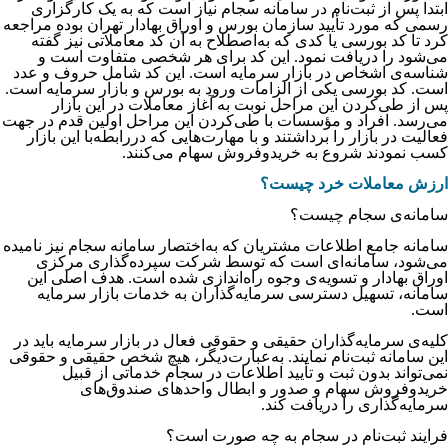
ابتدا پس از ثبت‌نام در سامانه سجام نیاز است که به یک کارگزاری
رسمی که مورد تأیید سازمان بورس و اوراق بهادار تهران بوده مراجعه
کرد تا کد بورسی یا کدی که به‌اصطلاح به آن کد معاملاتی نیز گفته
می‌شود را دریافت نمود. این کد برای هر شخصی متفاوت است و
شناسه‌ی اشخاص در بازار سرمایه است. این کد شامل حروف و عدد
است. کد بورسی یکی از الزامات ورود به بورس و بازار سرمایه است.
پس از طی‌کردن این مراحل نوبت به آغاز معاملات در این بازار
می‌رسد. افراد و مؤسسات با طی‌کردن این مراحل اولین قدم در جهت
فعالیت در بازار را برداشتند و با مهارت‌هایی که دررابطه‌با این بازار
کسب نمودند شروع به خریدوفروش سهام می‌کنند.
ارزش معاملات خرد چیست؟
سامانه‌ی سجام چیست؟
سامانه جامع اطلاعات مشتریان که به‌اختصار سامانه سجام نیز نامیده
می‌شود، سامانه‌ای است که توسط شرکت سپرده‌گذاری مرکزی
اوراق بهادار و تسویه‌ی وجوه راه‌اندازی شده است. هدف اصلی این
سامانه، تسهیل دسترسی سرمایه‌گذاران به خدمات بازار سرمایه
است.
کلیه‌ی سرمایه‌گذاران حقیقی و حقوقی فعال در بازار سرمایه باید در
این سامانه ثبت‌نام نمایند. به‌عبارت‌دیگر، هیچ شخص حقیقی و حقوقی
نمی‌تواند بدون ثبت و تأیید اطلاعات در سجام خدماتی از قبیل
خریدوفروش سهام و صدور و ابطال واحدهای صندوق‌های
سرمایه‌گذاری را دریافت کند.
فرایند ثبت‌نام در سجام به چه صورت است؟