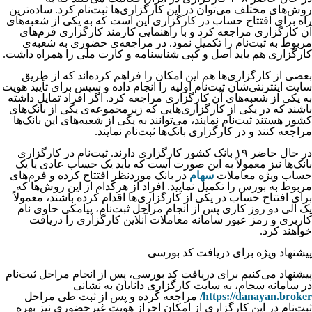
روش‌های مختلف می‌توان در این کارگزاری‌ها ثبت‌نام کرد. ساده‌ترین
راه برای افتتاح حساب در کارگزاری این است که به یکی از شعبه‌های
آن کارگزاری مراجعه کرد و با راهنمایی کارمند کارگزاری فرم‌های
مربوط به ثبت‌نام را تکمیل نمود. در مراجعه‌ی حضوری به شعبه‌ی
کارگزاری هم باید اصل و کپی شناسنامه و کارت ملی را همراه داشت.
بعضی از کارگزاری‌ها هم این امکان را فراهم کرده‌اند که از طریق
سایت اینترنتی‌شان ثبت‌نام اولیه را انجام داده و سپس برای تأیید هویت
به یکی از شعبه‌های آن کارگزاری مراجعه کرد. اگر افراد تمایل داشته
باشند که در یکی از کارگزاری‌هایی که زیرمجموعه‌ی یکی از بانک‌های
کشور هستند ثبت‌نام نمایند، می‌توانند به یکی از شعبه‌های این بانک‌ها
مراجعه کنند و در کارگزاری بانک‌ها ثبت‌نام نمایند.
در حال حاضر ۱۹ بانک کشور کارگزاری دارند. ثبت‌نام در کارگزاری
بانک‌ها نیز معمولاً به این صورت است که باید یک حساب عادی یا یک
حساب ویژه معاملات
سهام
در بانک موردنظر افتتاح کرده و فرم‌های
مربوط به بورس را تکمیل نمایید. افراد از هرکدام از این روش‌ها که
برای افتتاح حساب در یکی از کارگزاری‌ها اقدام کرده باشند، معمولاً
یک الی دو روز کاری پس از انجام مراحل ثبت‌نام، پیامکی حاوی نام
کاربری و رمز عبور سامانه معاملات آنلاین کارگزاری را دریافت
خواهند کرد.
پیشنهاد ویژه برای دریافت کد بورسی
پیشنهاد می‌‌‌‌‌‌‌‌‌‌‌‌‌‌‌‌‌‌‌‌‌‌‌‌‌‌‌‌‌‌‌‌‌‌‌‌‌‌‌‌‌‌‌‌‌‌‌کنیم برای دریافت کد بورسی، پس از انجام مراحل ثبت‌نام
در سامانه سجام، به سایت کارگزاری دانایان به نشانی
https://danayan.broker/
مراجعه کرده و پس از ثبت طی مراحل
ثبت‌نام در این کارگزاری از امکان احراز هویت غیرحضوری نیز بهره