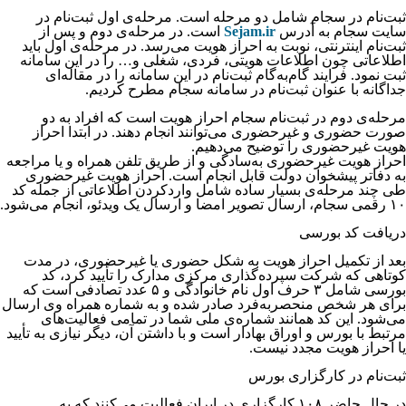
ثبت‌نام در سجام شامل دو مرحله است. مرحله‌ی اول ثبت‌نام در
سایت سجام به آدرس
Sejam.ir
است. در مرحله‌‌‌‌‌‌‌‌‌‌‌‌‌‌‌‌‌‌‌‌‌‌‌‌‌‌‌‌‌‌‌‌‌‌‌‌‌‌‌‌‌‌‌‌‌‌‌ی دوم و پس از
ثبت‌نام اینترنتی، نوبت به احراز هویت می‌‌‌‌‌‌‌‌‌‌‌‌‌‌‌‌‌‌‌‌‌‌‌‌‌‌‌‌‌‌‌‌‌‌‌‌‌‌‌‌‌‌‌‌‌‌‌رسد. در مرحله‌ی اول باید
اطلاعاتی چون اطلاعات هویتی، فردی، شغلی و… را در این سامانه
ثبت نمود. فرایند گام‌به‌گام ثبت‌نام در این سامانه را در مقاله‌‌‌‌‌‌‌‌‌‌‌‌‌‌‌‌‌‌‌‌‌‌‌‌‌‌‌‌‌‌‌‌‌‌‌‌‌‌‌‌‌‌‌‌‌‌‌ای
جداگانه با عنوان ثبت‌نام در سامانه سجام مطرح کردیم.
مرحله‌ی دوم در ثبت‌نام سجام احراز هویت است که افراد به دو
صورت حضوری و غیرحضوری می‌توانند انجام دهند. در ابتدا احراز
هویت غیرحضوری را توضیح می‌دهیم.
احراز هویت غیرحضوری به‌سادگی و از طریق تلفن همراه و یا مراجعه
به دفاتر پیشخوان دولت قابل انجام است. احراز هویت غیرحضوری
طی چند مرحله‌ی بسیار ساده شامل واردکردن اطلاعاتی از جمله کد
۱۰ رقمی سجام، ارسال تصویر امضا و ارسال یک ویدئو، انجام می‌شود.
دریافت کد بورسی
بعد از تکمیل احراز هویت به شکل حضوری یا غیرحضوری، در مدت
کوتاهی که شرکت سپرده‌گذاری مرکزی مدارک را تأیید کرد، کد
بورسی شامل ۳ حرف اول نام خانوادگی و ۵ عدد تصادفی است که
برای هر شخص منحصربه‌فرد صادر شده و به شماره همراه وی ارسال
می‌شود. این کد همانند شماره‌ی ملی شما در تمامی فعالیت‌های
مرتبط با بورس و اوراق بهادار است و با داشتن آن، دیگر نیازی به تأیید
یا احراز هویت مجدد نیست.
ثبت‌نام در کارگزاری بورس
در حال حاضر ۱۰۸ کارگزاری در ایران فعالیت می‌کنند که به