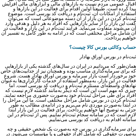
اقبال عمومی مردم نسبت به بازارهای مالی و ابزارهای مالی افزایش
پیدا کرده است. طبیعتاً اولین اقدام برای فعالیت در این بازارها و
استفاده از امکانات آن، ثبت‌نام و دریافت کد بورسی است. موضوع
ثبت‌نام کردن در این بازار از آن دسته موضوعاتی است که می‌توان
گفت این بازار را از سایر بازارهایی که افراد به هر دلیل و هدفی وارد
آن می‌شوند متفاوت می‌نماید. فرایند ثبت‌نام در این بازار و فعالیت در
آن شامل مراحل مختلفی است که در ادامه به طور کامل به تفسیر آن
خواهیم پرداخت.
حساب وکالتی بورس کالا چیست؟
ثبت‌نام در بورس اوراق بهادار
همان‌طور که می‌دانیم در ایران در سال‌های گذشته یکی از بازارهایی
که برای سرمایه‌گذاری مناسب بوده و همچنان نیز از جذابیت‌‌‌‌‌‌‌‌‌‌‌‌‌‌‌‌‌‌‌‌‌‌‌‌‌‌‌‌‌‌‌‌‌‌‌‌‌‌‌‌‌‌‌‌‌‌‌های خاص
خود برخوردار است بازار سرمایه و بورس اوراق بهادار هست. شروع
فعالیت در این بازار، به‌منظور استفاده از خدمات کارگزاری‌‌‌‌‌‌‌‌‌‌‌‌‌‌‌‌‌‌‌‌‌‌‌‌‌‌‌‌‌‌‌‌‌‌‌‌‌‌‌‌‌‌‌‌‌‌‌ها به‌عنوان
نهادهای واسطه‌‌‌‌‌‌‌‌‌‌‌‌‌‌‌‌‌‌‌‌‌‌‌‌‌‌‌‌‌‌‌‌‌‌‌‌‌‌‌‌‌‌‌‌‌‌‌ای مستلزم ثبت‌نام و دریافت کد بورسی است. اما
چیزی که مهم است این است که دیگر به‌مانند گذشته لازم نیست که
افراد برای طی مراحل ثبت‌نام خود به‌صورت حضوری مراجعه نمایند.
ثبت‌نام کردن در بورس شامل مراحل مختلفی است. ما این مراحل را
در ابتدا به‌صورت موردی نام می‌بریم و در ادامه‌ی مطالب به طور
جزئی به توضیح آنها خواهیم پرداخت. برای فعالیت در این بازار ابتدا
لازم است که در سامانه سجام ثبت‌نام نماییم. پس از ثبت‌نام در این
سامانه اقدام به دریافت کد بورسی می‌نماییم.
برای سرمایه‌گذاری در بورس چه به‌صورت یک شخص حقیقی و چه
به‌صورت حقوقی که شامل افراد حقوقی و یا مؤسسات می‌شود. در