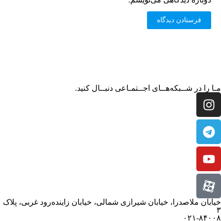
مـا را در شــبکه‌هــای اجــتمـاعی دنبــال کنید.
خیابان ملاصدرا، خیابان شیرازی شمالی، خیابان زاینده‌رود غربی، پلاک
۳
۰۲۱-۸۴۰۰۸