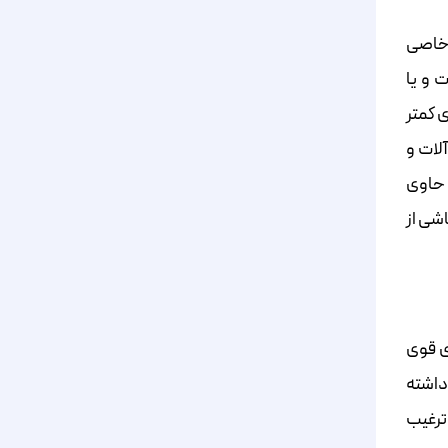
 خاصی
 و یا
ی کمتر
لات و
 حاوی
اشی از
ی قوی
 داشته
ترغیب