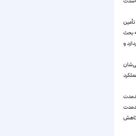
ه‌شدت
 تأمین
ه بحث
دازد و
ی‌شان
ملکرد
ندمدت
ندمدت
 کاهش