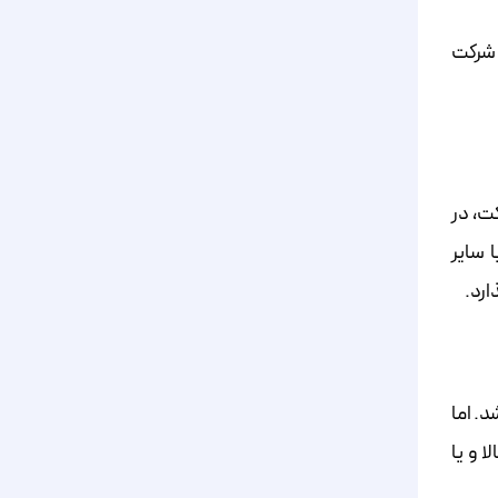
 شرکت
کت، در
 سایر
ارد.
. اما
 و یا