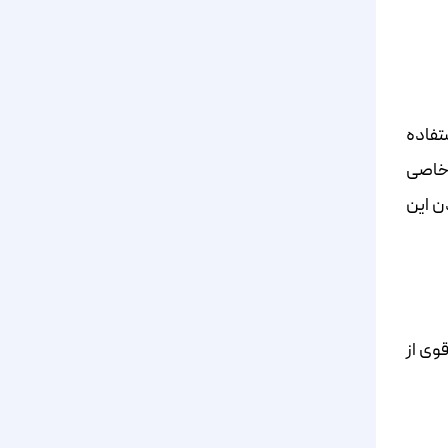
تفاده
 خاصی
دن این
وی از