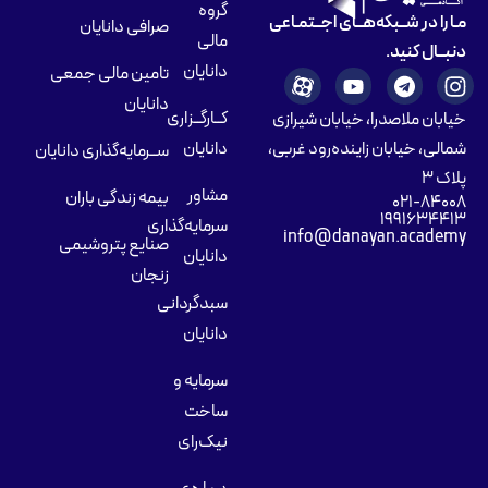
گروه
مـا را در شــبکه‌هــای اجــتمـاعی
صرافی دانایان
مالی
دنبــال کنید.
دانایان
تامین مالی جمعی
دانایان
کــارگــزاری
خیابان ملاصدرا، خیابان شیرازی
شمالی، خیابان زاینده‌رود غربی،
دانایان
ســرمایه‌گذاری دانایان
پلاک ۳
مشاور
بیمه زندگی باران
۰۲۱-۸۴۰۰۸
۱۹۹۱۶۳۴۴۱۳
سرمایه‌گذاری
info@danayan.academy
صنایع پتروشیمی
دانایان
زنجان
سبدگردانی
دانایان
سرمایه و
ساخت
نیک‌رای