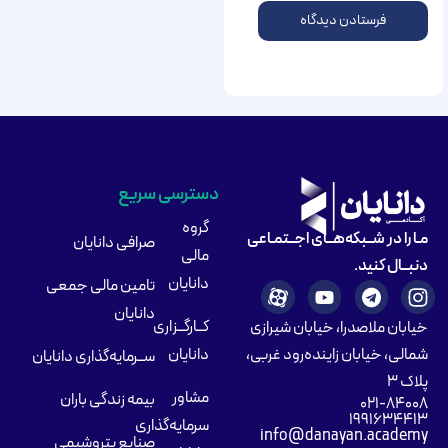
دسترسی سریع
گروه
مـا را در شــبکه‌هــای اجــتمـاعی
صرافی دانایان
مالی
دنبــال کنید.
دانایان
تامین مالی جمعی
دانایان
کــارگــزاری
خیابان ملاصدرا، خیابان شیرازی
شمالی، خیابان زاینده‌رود غربی،
دانایان
ســرمایه‌گذاری دانایان
پلاک ۳
مشاور
بیمه زندگی باران
۰۲۱-۸۴۰۰۸
۱۹۹۱۶۳۴۴۱۳
سرمایه‌گذاری
info@danayan.academy
صنایع پتروشیمی