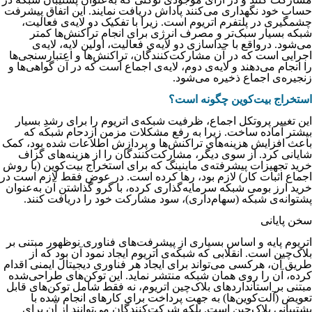
حساب خود نگهداری می‌کنند پاداش دریافت نمایند. این اتفاق پیشرفت
چشمگیری در پلتفرم اتریوم است. زیرا با تفکیک دو لایه‌ی فعالیت،
شبکه بسیار سبک‌تر و مصرف انرژی برای انجام تراکنش‌ها کمتر
می‌شود. درواقع با جداسازی دو لایه‌ی فعالیت، اولین لایه، لایه‌ی
اجرایی است که در آن مشارکت‌کنندگان، تراکنش‌ها و اعتبارسنجی‌ها
را انجام می‌دهند و لایه‌ی دوم، لایه‌ی اجماع است که در آن گواهی‌ها و
زنجیره‌ی اجماع ذخیره می‌شود.
استخراج بیت‌کوین چگونه است؟
این تغییر پروتکل اجماع، ظرفیت شبکه‌ی اتریوم را برای رشدِ بسیار
بیشتر آماده ساخت. زیرا به رفع مشکلات مزمن ازدحام شبکه که
باعث افزایش هزینه‌های تراکنش‌ها و پردازش اطلاعات شده بود، کمک
شایانی کرد. از سوی دیگر، مشارکت‌کنندگان را از هزینه‌های گزاف
خرید تجهیزات پیشرفته‌ی ماینینگ که برای استخراج بیت‌کوین (با روش
اجماع اثبات کار) لازم بود، رها کرده است. در عوض فقط لازم است در
خرید ارز بومی شبکه سرمایه‌گذاری کرده، با گرو گذاشتن آن به‌عنوان
پشتوانه‌ی شبکه (سهام‌داری)، سود مشارکت خود را دریافت کنند.
سخن پایانی
اتریوم پایه و اساس بسیاری از پیشرفت‌های فناوری نوظهور مبتنی بر
بلاک‌چین است. انقلابی که شبکه‌ی اتریوم ایجاد نمود آن بود که از
طریق آن، هرکسی می‌تواند برای ایجاد هر فناوری دیجیتال ایمنی اقدام
کرده، آن را روی همان شبکه منتشر نماید. این توکن‌های طراحی‌شده
مبتنی بر استانداردهای بلاک‌چین اتریوم، نه فقط شامل توکن‌های قابل
تعویض (آلت‌کوین‌ها) به جهت پرداخت برای کارهای انجام شده با
پشتیبانی بلاک‌چین است. بلکه شرکت‌کنندگان می‌توانند از آن برای