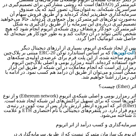
غیرمتمرکز (DAOها) است که روشی مشارکتی برای تصمیم‌گیری در
سراسر یک شبکه‌اند. به‌عنوان‌مثال، تصور کنید که یک صندوق
سرمایه‌گذاری خطرپذیر ایجاد کرده‌اید و از طریق فروش سهام آن
به‌صورت توکن‌های غیرمتمرکز، پول جمع‌آوری کرده‌اید. حالا می‌خواهید
تصمیم‌گیری درباره‌ی این سرمایه را از طریق رأی‌گیری به شکل
غیرمتمرکز، خودکار و شفاف روی شبکه‌ی اتریوم انجام شود که هیچ
شخص ثالثی نتواند در آن دخالت کند و به طور خودکار هر نتیجه‌ای که
حاصل شد، اتوماتیک اجرا گردد.
پس از ایجاد شبکه‌ی اتریوم، بسیاری از ارزهای دیجیتال دیگر
(
آلت‌کوین‌ها
) که بر اساس استاندارد توکن ERC-20 مبتنی بر بلاک‌چین
اتریوم ساخته شده، از این پلت فرم برای عرضه‌ی اولیه‌ی سکه‌های
خود استفاده کرده‌اند. البته رمزارز بومی و اصلی بلاک‌چین اتریوم
رمزارز اِتِر است که انجام معاملات در این شبکه از طریق این ابزار
ممکن است و می‌توان از طریق آن درآمد هم کسب نمود. در ادامه با
این رمزارز آشنا خواهیم شد.
اتر (Ether) چیست؟
اتر رمزارز بومی و اصلی شبکه‌ی اتریوم (Ethereum network) و از نوع
کوین‌ها است که برای تسهیل تراکنش‌های این شبکه ایجاد شده است.
(Ether) اتر که امروزه ازنظر ارزش بازار پس از بیت کوین در رتبه‌ی
دوم قرار دارد. در پلتفرم‌های دیجیتالی با نام اختصاری ETH و علامت
Ξ شناخته می‌شود.
سرمایه‌گذاری و کسب درآمد از اتر اتریوم
اتریوم یک سازمان متمرکز نیست که از طریق سرمایه‌گذاری در