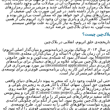
در آن و استفاده از محصولات آن در مبادلات مالی وجود داشته باشد.
مثلاً یک رمزارز جدید باید امکاناتی جدید و مزیتی بر دیگر رمزارزهای
موجود در بازار داشته باشد. در غیر این صورت یک کپی ضعیف از
رمزارزهای پیش از خود خواهد بود که ممکن است بی‌ارزش بوده و
احتمال کلاهبرداری و پانزی بودن آن وجود دارد. اتریوم یکی از همین
ابداعات بود که در پاسخ به نیاز کاربران به علت نواقص سیستم
بیت‌کوین، به دنیای بلاک‌چین عرضه گردید.
بلاک‌چین چیست؟
تاریخچه‌ی خلق اتریوم، انقلابی در بلاک‌چین
در سال ۲۰۱۳، ویتالیک بوترین (برنامه‌نویس و بنیان‌گذار اصلی اتریوم)
که در آن زمان یک جوان ۱۹ساله و از بنیان‌گذاران مجله‌ی Bitcoin
Magazine بود. استدلال نمود که شبکه‌ی بیت‌کوین و به طور جامع‌تر،
فناوری بلاک‌چین می‌تواند علاوه بر ارزهای دیجیتال برای برنامه‌های
کاربردی دیگر (decentralized applications) نیز مورد بهره‌برداری قرار
گیرد. برای انجام این کار به زبان برنامه‌نویسی قوی‌تری برای توسعه‌ی
برنامه‌های غیرمتمرکز نیاز است.
حتی این قابلیت وجود دارد که منجر به پیوند دارایی‌های دنیای واقعی
همچون حق امتیاز، سهام، املاک یا آثار هنری به زنجیره‌ی بلوکی و
دنیای رمزارزها گردند. در سال ۲۰۱۳، بوترین به طور خلاصه روی
پروژه‌ی سکه‌های رنگی (Colored Coins project) کارکرد و پیش‌نویس
کاغذ سفید نرم‌افزارهای غیرمتمرکز را برای استفاده‌ی بیشتر از
فناوری بلاک‌چین تشریح نمود. اما پس از آنکه برای چگونگی ادامه‌ی
پروژه نتوانست توافق‌های کافی را به دست آورد. طرح توسعه‌ی
پلتفرم جدیدی مبتنی بر یک زبان برنامه‌نویسی قوی‌تر را ارائه نمود که