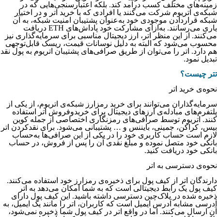
زمینه‌های مختلف کسب درآمد کند. بلکه اعتبار‌سنجی‌هایی که در
شبکه‌ی اتریوم شرکت می‌کنند یا افرادی که با خرید اتر و در اختیار
شبکه قراردادن موجودی خود به‌عنوان پشتیبان امنیت شبکه، به آن
یاری می‌رسانند. به‌ازای مشارکت خود پاداش‌های ETH دریافت
می‌کنند. از این منظر اتر، ارز دیجیتال مناسبی برای سرمایه‌گذاری نیز
محسوب می‌شود که البته به دلیل نوسانات قیمت، ریسک قابل‌توجهی
هم دارد. اتر را می‌توان از طریق صرافی‌های پشتیبان اتریوم به پول نقد
تبدیل نمود.
تتر چیست؟
نحوه‌‌‌‌‌‌‌‌‌‌‌‌‌‌‌‌‌‌‌‌‌‌‌‌‌‌‌‌‌‌‌‌‌‌‌‌‌‌‌‌‌ی خرید اتر
سرمایه‌گذاران می‌توانند برای خرید رمزارز شبکه‌ی اتریوم، از یکی از
پلتفرم‌های مبادله‌ی ارزهای دیجیتال برای خریدوفروش اتر استفاده
کنند. اتریوم توسط صرافی‌های رمزنگاری اختصاصی از جمله کوین
بیس، کراکن، جمینی، بایننس و … پشتیبانی می‌شود. برای نقدکردن اتر
لازم است حساب کاربری خود را در یکی از این صرافی‌ها به‌حساب
بانکی خود متصل نموده و مبلغ نقدی آن را پس از فروش، در حساب
بانکی خود دریافت کنید.
نحوه‌ی دسترسی به اتر
دارندگان اتر از کیف پول برای ذخیره‌ی رمزارز خود استفاده می‌کنند.
کیف پول یک رابط دیجیتالی است که به شما امکان می‌دهد به اتر
ذخیره شده در بلاک‌چین دسترسی داشته باشید. این کیف پول دارای
آدرسی مشابه آدرس ایمیل است که کاربران، اتر را مانند یک ایمیل، به
آن ارسال می‌کنند. اما در واقع اتر در کیف پول شما ذخیره نمی‌شود،