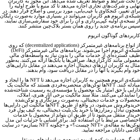
را تحت شرایط و ضوابط تعریف شده می‌دهد. این مجوز به کاربران
نهایی و شرکت‌های تجاری اجازه می‌دهد تا کد منبع یا طرح اولیه را
برای تغییر، کنجکاوی یا عیب‌یابی، مورد بررسی و اصلاح قرار دهند. در
شبکه‌ی اتریوم هم کاربران می‌توانند در بسیاری موارد به‌صورت رایگان
از نسخه‌ی اولیه کپی‌برداری و آن را برای خود سفارشی‌سازی نمایند،
سپس برنامه‌ی جدید را روی همان بستر بلاک‌چین منتشر کنند.
کاربردهای گوناگون اتریوم
از انواع برنامه‌های غیرمتمرکز (decentralized applications) که روی
شبکه‌ی اتریوم اجرا می‌شوند. برنامه‌های مالی غیرمتمرکز (DeFi)
طیف گسترده‌ای از خدمات مالی را بدون نیاز به واسطه‌های مالی
معمولی مانند کارگزاری‌ها، صرافی‌ها یا بانک‌ها ارائه می‌کنند. به‌‌‌‌‌‌‌‌‌‌‌‌‌‌‌‌‌‌‌‌‌‌‌‌‌‌‌‌‌‌‌‌‌‌‌‌‌‌‌‌‌طور
مثال به کاربران ارزهای دیجیتال اجازه می‌دهند در مقابل دارایی‌های
خود وام بگیرند یا آنها را در مقابل دریافت سود، وام بدهند.
شبکه‌ی اتریوم همچنین به کاربران اجازه می‌دهد تا NFT ‌ها را ایجاد و
مبادله کنند. NFTها توکن‌های منحصربه‌فردی هستند که مالکیت یک
دارایی یا حق امتیاز یک محصول یا مؤسسه‌ی به رسمیت شناخته‌شده
را نمایندگی می‌کنند. مثلاً سند مالکیت برخی آثار هنری، املاک،
محصولات و خدمات دیجیتالی، به‌صورت رمزنگاری و توکن‌شده
خریدوفروش می‌شود، در واقع از طریق NFTها مالکیت این دارایی‌ها
همچون تبادل رمزارزها یا خرید یک بلیت دیجیتالی، به کیف پول فرد
خریدار منتقل می‌شود تا از طریق آن بتواند از محصول یا خدمات
اختصاصی مرتبط با آن استفاده کند. برای آشنایی با جزئیات این مدل
توکن‌ها به مقاله‌ی «NFT چیست؟» و «چگونه NFT بسازیم» در سایت
آکادمی دانایان مراجعه نمایید.
از دیگر خدمات شبکه‌ی اتریوم توسعه‌ی سازمان‌های مستقل