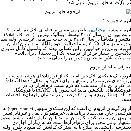
در نهایت به خلق اتریوم منتهی شد.
اتریوم چیست؟
اتریوم مشابه
بیت‌کوین
، پلتفرمی مبتنی بر فناوری بلاک‌چین است که
وایت پیپر آن در سال ۲۰۱۳ توسط «ویتالیک بوترین» (Vitalik Buterin)
منتشر و متعاقباً در سال ۲۰۱۴ برای جذب سرمایه، عرضه‌ی اولیه شد
و در نیمه‌ی سال ۲۰۱۵ رسماً فعالیت خود را آغاز نمود. بنیان‌گذاران
اتریوم، بوترین و جو لوبین اولین کسانی بودند که پتانسیل کامل فناوری
بلاک‌چین را بسیار فراتر از عرضه‌ی یک ارز دیجیتالی برای انجام
معاملات آنلاین تشخیص داده و آن را عملی ساختند.
معرفی ساختار اتریوم
اتریوم یک شبکه‌ی بلاک‌چین است که از قراردادهای هوشمند و سایر
برنامه‌های غیرمتمرکز و منبع‌باز برای ذخیره و انتقال داده‌ها استفاده
می‌کند و این بدان معناست که لازم نیست نرم‌افزار آن، در
فروشگاه‌های اپلیکیشن مانند اپ‌استور اپل (AAPL) یا فروشگاه
Google Play توزیع شود و ۳۰ درصد از درآمدشان را به آن‌ها اختصاص
دهند.
از ویژگی‌های اتریوم آن است که این شبکه‌ی منبع‌باز (open source) به
هرکسی اجازه می‌دهد تا برنامه‌های غیرمتمرکز دائمی و غیرقابل‌تغییر
را روی آن مستقر کند تا کاربران بتوانند با آن تعامل داشته باشند. مجوز
منبع‌باز نوعی مجوز برای نرم‌افزارها است که به دیگران اجازه‌ی
دسترسی، استفاده، اصلاح یا به اشتراک گذاشتن کد منبع یا طرح اولیه