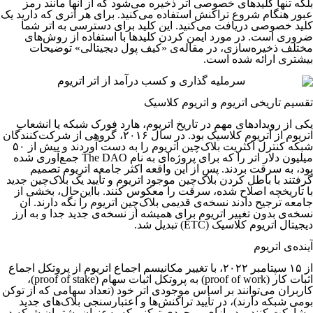
بلکه تنها کلیدهای خصوصی اتر ذخیره می‌شود که از آنها مانند رمز
عبور هنگام شروع تراکنش استفاده می‌کنید. برای هر اتری که دارید یک
کلید خصوصی دریافت می‌کنید. این کلید برای دسترسی به اتر شما
ضروری است. در مورد ایمن کردن کلیدها با استفاده از روش‌های
مختلف ذخیره‌سازی، در مقاله‌ی «کیف پول دیجیتالی» توضیحات
بیشتری ارائه شده است.
تقسیم تاریخی اتریوم و اتریوم کلاسیک
یکی از رویدادهای مهم در تاریخ اتریوم، هارد فورک شبکه یا انشعاب
اتریوم از اتریوم کلاسیک بود. در سال ۲۰۱۶، گروهی از شرکت‌کنندگان
شبکه کنترل اکثریت بلاک‌چین اتریوم را به دست آوردند و بیش از ۵۰
میلیون دلار اتر را که برای پروژه‌ای به نام The DAO جمع‌آوری شده
بود، به سرقت بردند. پس از این واقعه اکثر جامعه اتریوم تصمیم
گرفتند با باطل کردن بلاک‌چین موجود اتریوم و تأیید یک بلاک‌چین جدید
با تاریخچه اصلاح شده، سرقت را معکوس کنند. بااین‌حال، بخشی از
جامعه ترجیح دادند نسخه‌ی قدیمی بلاک‌چین اتریوم را نگه دارند. آن
نسخه‌ی بدون تغییر اتریوم برای همیشه از نسخه‌ی جدید جدا و به ارز
دیجیتال اتریوم کلاسیک (ETC) تبدیل شد.
آینده‌ی اتریوم
از ۱۵ سپتامبر ۲۰۲۲، با تغییر مکانیسم اجماع اتریوم از پروتکل اجماع
اثبات کار (proof of work) به پروتکل اثبات سهام (proof of stake)،
کاربران می‌توانند بر اساس موجودی اتر خود (تعداد سهامی که از توکن
بومی شبکه دارند)، در تأیید تراکنش‌ها و اعتبارسنجی بلاک‌های جدید
مشارکت کنند و در ازای موجودی توکنی که به‌عنوان پشتیبان شبکه در