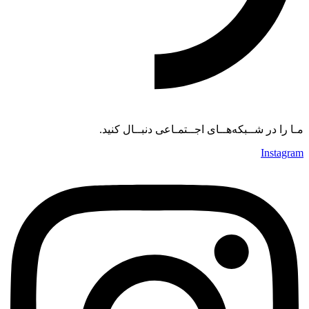
مـا را در شــبکه‌هــای اجــتمـاعی دنبــال کنید.
Instagram