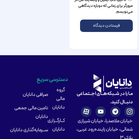
ذخیره نام، ایمیل و وبسایت من در
مرورگر برای زمانی که دوباره دیدگاهی
می‌نویسم.
دسترسی سریع
گروه
مـا را در شــبکه‌هــای اجــتمـاعی
صرافی دانایان
مالی
دنبــال کنید.
دانایان
تامین مالی جمعی
دانایان
کــارگــزاری
خیابان ملاصدرا، خیابان شیرازی
شمالی، خیابان زاینده‌رود غربی،
دانایان
ســرمایه‌گذاری دانایان
پلاک ۳