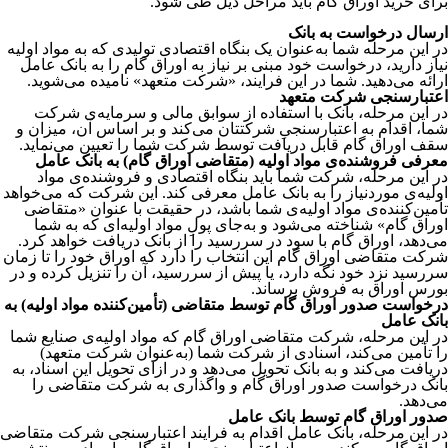
برای خرید اوراق گام باید مراحل ذیل طی شود.
ارسال درخواست به بانک
در این مرحله شما به‌عنوان یک بنگاه اقتصادی تولیدی که به مواد اولیه
نیاز دارید، درخواست خود مبنی بر نیاز به اوراق گام را به بانک عامل
ارائه می‌دهید. شما در این فرایند، «شرکت متعهد» نامیده می‌شوید.
اعتبارسنجی شرکت متعهد
در این مرحله، بانک با استفاده از سوابق مالی و سرمایه‌ی شرکت
شما، اقدام به اعتبارسنجیِ شرکتتان می‌کند و بر اساس آن، میزان و
سقف اوراق گام قابل دریافت توسط شرکت شما را تعیین می‌نماید.
معرفی فروشنده‌ی مواد اولیه (متقاضی اوراق گام) به بانک عامل
در این مرحله، شرکت شما باید بنگاه اقتصادی و فروشنده‌ی مواد
اولیه‌ی موردنیاز را به بانک عامل معرفی کند. این شرکت که می‌خواهد
تأمین‌کننده‌ی مواد اولیه‌ی شما باشد، در حقیقت با عنوان «متقاضی
اوراق گام» شناخته می‌شود و به‌جای پولِ مواد اولیه‌ای که به شما
می‌دهد، اوراق گام با سود در سررسید را از بانک دریافت خواهد کرد.
شرکت متقاضی اوراق گام این انتخاب را دارد که اوراق خود را تا زمان
سررسید نزد خود نگه دارد، یا پیش از سررسید، آن را تنزیل کرده و در
بورس اوراق به فروش برساند.
درخواست صدور اوراق گام توسط متقاضی (تأمین‌کننده مواد اولیه) به
بانک عامل
در این مرحله، شرکت متقاضی اوراق گام که مواد اولیه‌ی صنایع شما
را تأمین می‌کند، اسنادی از شرکت شما (به‌عنوان شرکت متعهد)
دریافت می‌کند و به بانک تحویل می‌دهد و در ازای تحویل این اسناد، به
بانک درخواست صدور اوراق گام و واگذاری به شرکت متقاضی را
می‌دهد.
صدور اوراق گام توسط بانک عامل
در این مرحله، بانک عامل اقدام به فرایند اعتبارسنجی شرکت متقاضی