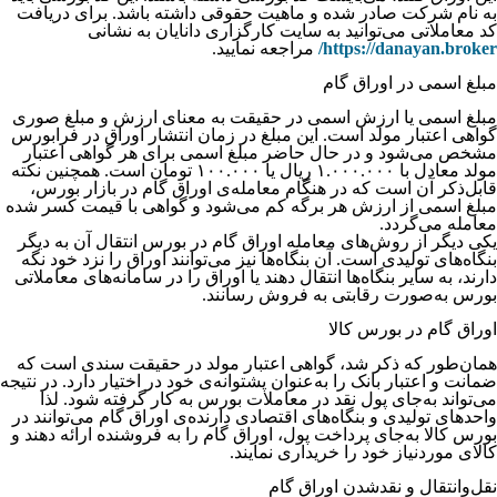
به نام شرکت صادر شده و ماهیت حقوقی داشته باشد. برای دریافت
کد معاملاتی می‌‌‌‌‌‌‌‌‌‌‌‌‌‌‌‌‌‌‌‌‌‌‌‌‌‌‌‌‌‌‌‌‌‌‌‌‌‌‌‌‌‌‌‌‌‌‌‌‌‌‌‌‌‌‌‌‌‌‌‌‌‌‌‌‌‌‌توانید به سایت کارگزاری دانایان به نشانی
https://danayan.broker/
مراجعه نمایید.
مبلغ اسمی در اوراق گام
مبلغ اسمی یا ارزش اسمی در حقیقت به معنای ارزش و مبلغ صوری
گواهی اعتبار مولد است. این مبلغ در زمان انتشار اوراق در فرابورس
مشخص می‌شود و در حال حاضر مبلغ اسمی برای هر گواهی اعتبار
مولد معادل با ۱.۰۰۰.۰۰۰ ریال یا ۱۰۰.۰۰۰ تومان است. همچنین نکته
قابل‌ذکر آن است که در هنگام معامله‌ی اوراق گام در بازار بورس،
مبلغ اسمی از ارزش هر برگه کم می‌شود و گواهی با قیمت کسر شده
معامله می‌گردد.
یکی دیگر از روش‌های معامله اوراق گام در بورس انتقال آن به دیگر
بنگاه‌های تولیدی است. آن بنگاه‌ها نیز می‌توانند اوراق را نزد خود نگه
دارند، به سایر بنگاه‌ها انتقال دهند یا اوراق را در سامانه‌های معاملاتی
بورس به‌صورت رقابتی به فروش رسانند.
اوراق گام در بورس کالا
همان‌طور که ذکر شد، گواهی اعتبار مولد در حقیقت سندی است که
ضمانت و اعتبار بانک را به‌عنوان پشتوانه‌ی خود در اختیار دارد. در نتیجه
می‌تواند به‌جای پول نقد در معاملات بورس به کار گرفته شود. لذا
واحد‌های تولیدی و بنگاه‌های اقتصادی دارنده‌ی اوراق گام می‌توانند در
بورس کالا به‌جای پرداخت پول، اوراق گام را به فروشنده ارائه دهند و
کالای موردنیاز خود را خریداری نمایند.
نقل‌و‌انتقال و نقدشدن اوراق گام