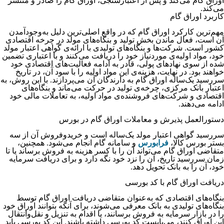
اوراق گام می‌کند و پس از اعتبارسنجی، اوراق گام را صادر و منتشر
می‌کند.
کاربرد اوراق گام
مهم‌ترین کارکرد اوراق گام که در واقع اصلی‌ترین دلیل به‌وجودآمدن
آن است، فعال ماندن بخش تولید و بنگاه‌های مولد در چرخه اقتصادی
کشور است. شرکت‌ها و بنگاه‌های تولیدی با ارائه‌ی گواهی اعتبار مولد
خود، مواد اولیه‌ی موردنیاز خود را دریافت می‌کنند و با اعتباری تضمین
شده از سوی نهادهای پولی، قادر به ادامه فعالیت‌های اقتصادی خود
خواهند بود. در نهایت، هزینه‌ی این مواد اولیه را با سود آن، در تاریخ
سررسید یک‌ساله اوراق گام به دارندگان آن می‌پردازند. با این روش، به
اعتبار بانک مرکزی، چرخه‌ی تولید در حرکت می‌ماند و بنگاه‌های
اقتصادی و شرکت‌های فروشنده‌ی مواد اولیه، به تعاملات مالی خود
ادامه می‌دهند.
دستورالعمل پذیرش و معاملات اوراق گام در بورس
سررسید گواهی اعتبار مولد یک‌ساله است و خریدوفروش آن از سه
بستر بورس کالا،
فرابورس
و سامانه گام انجام می‌شود. همچنین،
متقاضی اوراق گام می‌تواند آن را با کسر هزینه به فروش برساند یا تا
زمان سررسید تاریخ، آن را نزد خود نگه دارد و برای دریافت سرمایه
خود، آن را به بانک تحویل دهد.
دریافت اوراق گام با کد بورسی
بنگاه‌های اقتصادی که به‌عنوان متقاضی دریافت اوراق گام توسط
بنگاه‌های تولیدی به بانک معرفی می‌شوند، برای آنکه بتوانند اوراق خود
را در بازار سرمایه به فروش برسانند، یا اقدام به تنزیل و نقل‌وانتقال
این اوراق کنند، می‌بایست کد بورسی داشته باشند. این کد بورسی باید