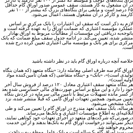
برای بنگاه‌های کوچک و متوسط که کمتر از ۱۰۰ نفر کارمند یا کارگر
در آن مشغول به کار هستند، سقف عمومی صدور اوراق گام حداقل
۶۵ درصد است و مابقی برای بنگاه‌های بزرگ که بیشتر از ۱۰۰ نفر
کارمند و کارگر در آن مشغول هستند، اعمال می‌شود.
لازم به ذکر است که سقف این اعتبارات را بانک مرکزی بر اساس
عملکرد مؤسسه اعتباری که ضمانت اوراق را به عهده گرفته است و
باتوجه‌به دریافتی این مؤسسات از مطالبات مربوط به اوراق بهادار
منتشر شده، تعیین می‌کند. در ادامه جدول سقف مبلغ ضمانت که بانک
مرکزی برای هر بانک و مؤسسه مالی اعتباری تعیین کرده درج شده
است.
خلاصه آنچه درباره اوراق گام باید در نظر داشته باشید
اوراق گام سه طرف اصلی معامله دارد: «بنگاه متعهد (که همان بنگاه
تولیدی است)»، «بانک» و «بنگاه متقاضی (که همان تأمین‌کننده مواد
اولیه است)».
هر بنگاه متعهد سقف اعتباری معادل ۱۲۰ درصد از فروش سال آخر
خود را دارد و این مبلغ بر اساس صورت‌های مالی حسابرسی شده بعد
از کسر مانده تسهیلات مرتبط با تأمین مالی سرمایه در گردش بنگاه
تعیین می‌شود. همچنین تعهدات اوراق گامی که قبلاً منتشر شده، نزد
بانک مشخص می‌شود.
هرساله، بانک سقف تعهد مندرج در اوراق گام را تعیین می‌کند و طی
ابلاغیه‌ای به اطلاع مؤسسات اعتباری و بانک‌ها می‌رساند.
درصورتی‌که شرکت‌های متعهد در اجرای تعهدات خود کوتاهی نمایند،
دیگر نمی‌توانند درخواست اوراق گام به بانک‌ها بدهند و از این خدمت
محروم خواهند شد.
سررسید اوراق گام یک‌ساله است و بانک عامل موظف به پرداخت