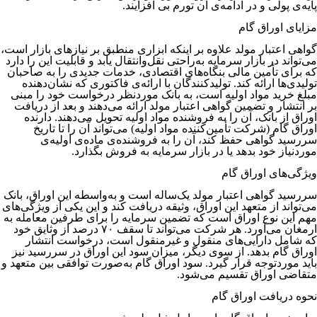
پایه‌‌‌‌‌‌‌‌‌‌‌‌‌‌‌‌‌‌‌‌‌‌‌‌‌‌‌‌‌‌‌‌‌‌‌‌‌‌‌‌‌‌‌‌‌‌‌‌‌‌‌‌‌‌‌‌‌‌‌‌‌‌‌‌‌‌‌ی پولی و در ادامه‌‌‌‌‌‌‌‌‌‌‌‌‌‌‌‌‌‌‌‌‌‌‌‌‌‌‌‌‌‌‌‌‌‌‌‌‌‌‌‌‌‌‌‌‌‌‌‌‌‌‌‌‌‌‌‌‌‌‌‌‌‌‌‌‌‌‌ی آن تورم بی افزایند.
مزایای اوراق گام
گواهی اعتبار مولد علاوه بر اینکه ابزاری منطبق بر نیازهای بازار است،
می‌تواند در بازار سرمایه به‌راحتی نقل‌وانتقال یابد و قابلیت این را دارد
که برای تأمین مالی بنگاه‌های اقتصادی، خدمات جدیدی را به صاحبان
تولیدی‌ها ارائه کند. تولیدکنندگان با ارائه‌ی فاکتوری که نشان‌دهنده
مبلغ خرید مواد اولیه است، به بانک موردنظر درخواست خود را مبنی
بر انتشار و تضمین گواهی اعتبار مولد ارائه می‌دهند و بعد از دریافت
اوراق از بانک، آن را به فروشنده مواد اولیه تحویل می‌دهند. دارنده
اوراق گام (شرکت تأمین‌کننده مواد اولیه) می‌تواند آن را تا تاریخ
سررسید گواهی حفظ کند، آن را به فروشنده‌ی ماده‌ی اولیه‌ی
موردنیاز خود بدهد یا در بازار سرمایه به فروش بگذارد.
ویژگی‌های اوراق گام
سررسید گواهی اعتبار مولد یک‌ساله است و به‌واسطه این اوراق، بانک
می‌تواند از متعهد این اوراق، وثیقه دریافت کند و این یکی از ویژگی‌های
مهم این نوع اوراق است که تضمین سرمایه را برای طرفین معامله به
ارمغان می‌آورد. هر شرکت می‌تواند تا سقف ۷۰ درصد از وثایق خود
که شامل دارایی‌های منقول و غیرمنقول است، درخواست انتشار
اوراق گام بدهد. از سوی دیگر، میزان سود این اوراق در سررسید نیز
باید موردتوجه قرار گیرد. سود اوراق گام به‌صورت توافقی بین متعهد و
متقاضی اوراق تقسیم می‌شود.
نحوه دریافت اوراق گام