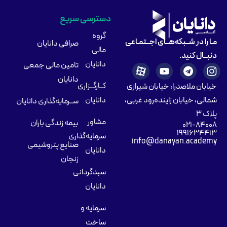
دسترسی سریع
گروه
مـا را در شــبکه‌هــای اجــتمـاعی
صرافی دانایان
مالی
دنبــال کنید.
دانایان
تامین مالی جمعی
دانایان
کــارگــزاری
خیابان ملاصدرا، خیابان شیرازی
شمالی، خیابان زاینده‌رود غربی،
دانایان
ســرمایه‌گذاری دانایان
پلاک ۳
مشاور
بیمه زندگی باران
۰۲۱-۸۴۰۰۸
۱۹۹۱۶۳۴۴۱۳
سرمایه‌گذاری
info@danayan.academy
صنایع پتروشیمی
دانایان
زنجان
سبدگردانی
دانایان
سرمایه و
ساخت