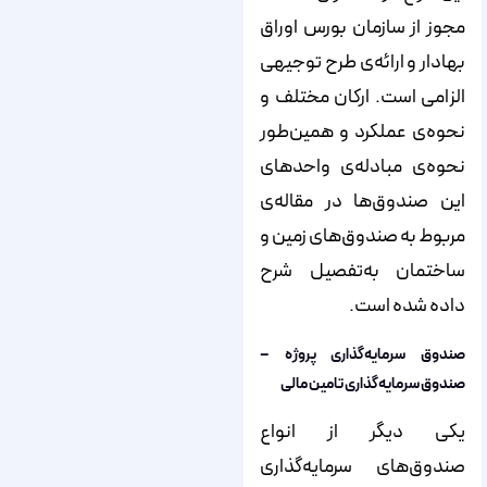
مجوز از سازمان بورس اوراق
بهادار و ارائه‌‌‌‌‌‌‌‌‌‌‌‌‌‌‌‌‌‌‌‌‌‌‌‌‌‌‌‌‌‌‌‌‌‌‌‌‌‌‌‌‌‌‌‌‌‌‌‌‌‌‌‌‌‌‌‌‌‌‌‌‌‌‌‌‌‌‌‌‌‌‌‌‌‌‌‌‌ی طرح توجیهی
الزامی است. ارکان مختلف و
نحوه‌‌‌‌‌‌‌‌‌‌‌‌‌‌‌‌‌‌‌‌‌‌‌‌‌‌‌‌‌‌‌‌‌‌‌‌‌‌‌‌‌‌‌‌‌‌‌‌‌‌‌‌‌‌‌‌‌‌‌‌‌‌‌‌‌‌‌‌‌‌‌‌‌‌‌‌‌ی عملکرد و همین‌‌‌‌‌‌‌‌‌‌‌‌‌‌‌‌‌‌‌‌‌‌‌‌‌‌‌‌‌‌‌‌‌‌‌‌‌‌‌‌‌‌‌‌‌‌‌‌‌‌‌‌‌‌‌‌‌‌‌‌‌‌‌‌‌‌‌‌‌‌‌‌‌‌‌‌‌طور
نحوه‌‌‌‌‌‌‌‌‌‌‌‌‌‌‌‌‌‌‌‌‌‌‌‌‌‌‌‌‌‌‌‌‌‌‌‌‌‌‌‌‌‌‌‌‌‌‌‌‌‌‌‌‌‌‌‌‌‌‌‌‌‌‌‌‌‌‌‌‌‌‌‌‌‌‌‌‌ی مبادله‌‌‌‌‌‌‌‌‌‌‌‌‌‌‌‌‌‌‌‌‌‌‌‌‌‌‌‌‌‌‌‌‌‌‌‌‌‌‌‌‌‌‌‌‌‌‌‌‌‌‌‌‌‌‌‌‌‌‌‌‌‌‌‌‌‌‌‌‌‌‌‌‌‌‌‌‌ی واحدهای
این صندوق‌‌‌‌‌‌‌‌‌‌‌‌‌‌‌‌‌‌‌‌‌‌‌‌‌‌‌‌‌‌‌‌‌‌‌‌‌‌‌‌‌‌‌‌‌‌‌‌‌‌‌‌‌‌‌‌‌‌‌‌‌‌‌‌‌‌‌‌‌‌‌‌‌‌‌‌‌ها در مقاله‌‌‌‌‌‌‌‌‌‌‌‌‌‌‌‌‌‌‌‌‌‌‌‌‌‌‌‌‌‌‌‌‌‌‌‌‌‌‌‌‌‌‌‌‌‌‌‌‌‌‌‌‌‌‌‌‌‌‌‌‌‌‌‌‌‌‌‌‌‌‌‌‌‌‌‌‌ی
مربوط به صندوق‌‌‌‌‌‌‌‌‌‌‌‌‌‌‌‌‌‌‌‌‌‌‌‌‌‌‌‌‌‌‌‌‌‌‌‌‌‌‌‌‌‌‌‌‌‌‌‌‌‌‌‌‌‌‌‌‌‌‌‌‌‌‌‌‌‌‌‌‌‌‌‌‌‌‌‌‌های زمین و
ساختمان به‌تفصیل شرح
داده شده است.
صندوق سرمایه‌‌‌‌‌‌‌‌‌‌‌‌‌‌‌‌‌‌‌‌‌‌‌‌‌‌‌‌‌‌‌‌‌‌‌‌‌‌‌‌‌‌‌‌‌‌‌‌‌‌‌‌‌‌‌‌‌‌‌‌‌‌‌‌‌‌‌‌‌‌‌‌‌‌‌‌‌گذاری پروژه –
صندوق‌ سرمایه‌گذاری تامین مالی
یکی دیگر از انواع
صندوق‌‌‌‌‌‌‌‌‌‌‌‌‌‌‌‌‌‌‌‌‌‌‌‌‌‌‌‌‌‌‌‌‌‌‌‌‌‌‌‌‌‌‌‌‌‌‌‌‌‌‌‌‌‌‌‌‌‌‌‌‌‌‌‌‌‌‌‌‌‌‌‌‌‌‌‌‌های سرمایه‌‌‌‌‌‌‌‌‌‌‌‌‌‌‌‌‌‌‌‌‌‌‌‌‌‌‌‌‌‌‌‌‌‌‌‌‌‌‌‌‌‌‌‌‌‌‌‌‌‌‌‌‌‌‌‌‌‌‌‌‌‌‌‌‌‌‌‌‌‌‌‌‌‌‌‌‌گذاری