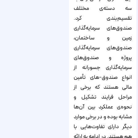
سه دسته‌‌‌‌‌‌‌‌‌‌‌‌‌‌‌‌‌‌‌‌‌‌‌‌‌‌‌‌‌‌‌‌‌‌‌‌‌‌‌‌‌‌‌‌‌‌‌‌‌‌‌‌‌‌‌‌‌‌‌‌‌‌‌‌‌‌‌‌‌‌‌‌‌‌‌‌‌ی مختلف
تقسیم‌‌‌‌‌‌‌‌‌‌‌‌‌‌‌‌‌‌‌‌‌‌‌‌‌‌‌‌‌‌‌‌‌‌‌‌‌‌‌‌‌‌‌‌‌‌‌‌‌‌‌‌‌‌‌‌‌‌‌‌‌‌‌‌‌‌‌‌‌‌‌‌‌‌‌‌‌بندی کرد.
صندوق‌‌‌‌‌‌‌‌‌‌‌‌‌‌‌‌‌‌‌‌‌‌‌‌‌‌‌‌‌‌‌‌‌‌‌‌‌‌‌‌‌‌‌‌‌‌‌‌‌‌‌‌‌‌‌‌‌‌‌‌‌‌‌‌‌‌‌‌‌‌‌‌‌‌‌‌‌های سرمایه‌‌‌‌‌‌‌‌‌‌‌‌‌‌‌‌‌‌‌‌‌‌‌‌‌‌‌‌‌‌‌‌‌‌‌‌‌‌‌‌‌‌‌‌‌‌‌‌‌‌‌‌‌‌‌‌‌‌‌‌‌‌‌‌‌‌‌‌‌‌‌‌‌‌‌‌‌گذاری
زمین و ساختمان،
صندوق‌‌‌‌‌‌‌‌‌‌‌‌‌‌‌‌‌‌‌‌‌‌‌‌‌‌‌‌‌‌‌‌‌‌‌‌‌‌‌‌‌‌‌‌‌‌‌‌‌‌‌‌‌‌‌‌‌‌‌‌‌‌‌‌‌‌‌‌‌‌‌‌‌‌‌‌‌های سرمایه‌‌‌‌‌‌‌‌‌‌‌‌‌‌‌‌‌‌‌‌‌‌‌‌‌‌‌‌‌‌‌‌‌‌‌‌‌‌‌‌‌‌‌‌‌‌‌‌‌‌‌‌‌‌‌‌‌‌‌‌‌‌‌‌‌‌‌‌‌‌‌‌‌‌‌‌‌گذاری
پروژه و صندوق‌‌‌‌‌‌‌‌‌‌‌‌‌‌‌‌‌‌‌‌‌‌‌‌‌‌‌‌‌‌‌‌‌‌‌‌‌‌‌‌‌‌‌‌‌‌‌‌‌‌‌‌‌‌‌‌‌‌‌‌‌‌‌‌‌‌‌‌‌‌‌‌‌‌‌‌‌های
سرمایه‌‌‌‌‌‌‌‌‌‌‌‌‌‌‌‌‌‌‌‌‌‌‌‌‌‌‌‌‌‌‌‌‌‌‌‌‌‌‌‌‌‌‌‌‌‌‌‌‌‌‌‌‌‌‌‌‌‌‌‌‌‌‌‌‌‌‌‌‌‌‌‌‌‌‌‌‌گذاری جسورانه از
انواع صندوق-های تأمین
مالی هستند که برخی از
مراحل فرایند تشکیل و
نحوه‌‌‌‌‌‌‌‌‌‌‌‌‌‌‌‌‌‌‌‌‌‌‌‌‌‌‌‌‌‌‌‌‌‌‌‌‌‌‌‌‌‌‌‌‌‌‌‌‌‌‌‌‌‌‌‌‌‌‌‌‌‌‌‌‌‌‌‌‌‌‌‌‌‌‌‌‌ی عملکرد بین آن‌‌‌‌‌‌‌‌‌‌‌‌‌‌‌‌‌‌‌‌‌‌‌‌‌‌‌‌‌‌‌‌‌‌‌‌‌‌‌‌‌‌‌‌‌‌‌‌‌‌‌‌‌‌‌‌‌‌‌‌‌‌‌‌‌‌‌‌‌‌‌‌‌‌‌‌‌ها
مشابه بوده و در برخی موارد
دیگر دارای تفاوت‌‌‌‌‌‌‌‌‌‌‌‌‌‌‌‌‌‌‌‌‌‌‌‌‌‌‌‌‌‌‌‌‌‌‌‌‌‌‌‌‌‌‌‌‌‌‌‌‌‌‌‌‌‌‌‌‌‌‌‌‌‌‌‌‌‌‌‌‌‌‌‌‌‌‌‌‌هایی با
هم هستند. در ادامه به ارائه