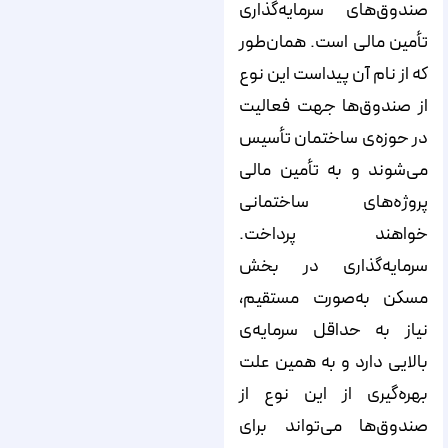
صندوق‌‌‌‌‌‌‌‌‌‌‌‌‌‌‌‌‌‌‌‌‌‌‌‌‌‌‌‌‌‌‌‌‌‌‌‌‌‌‌‌‌‌‌‌‌‌‌‌‌‌‌‌‌‌‌‌‌‌‌‌‌‌‌‌‌‌‌‌‌‌‌‌‌‌‌‌‌های سرمایه‌‌‌‌‌‌‌‌‌‌‌‌‌‌‌‌‌‌‌‌‌‌‌‌‌‌‌‌‌‌‌‌‌‌‌‌‌‌‌‌‌‌‌‌‌‌‌‌‌‌‌‌‌‌‌‌‌‌‌‌‌‌‌‌‌‌‌‌‌‌‌‌‌‌‌‌‌گذاری
تأمین مالی است. همان‌‌‌‌‌‌‌‌‌‌‌‌‌‌‌‌‌‌‌‌‌‌‌‌‌‌‌‌‌‌‌‌‌‌‌‌‌‌‌‌‌‌‌‌‌‌‌‌‌‌‌‌‌‌‌‌‌‌‌‌‌‌‌‌‌‌‌‌‌‌‌‌‌‌‌‌‌طور
که از نام آن پیداست این نوع
از صندوق‌‌‌‌‌‌‌‌‌‌‌‌‌‌‌‌‌‌‌‌‌‌‌‌‌‌‌‌‌‌‌‌‌‌‌‌‌‌‌‌‌‌‌‌‌‌‌‌‌‌‌‌‌‌‌‌‌‌‌‌‌‌‌‌‌‌‌‌‌‌‌‌‌‌‌‌‌ها جهت فعالیت
در حوزه‌‌‌‌‌‌‌‌‌‌‌‌‌‌‌‌‌‌‌‌‌‌‌‌‌‌‌‌‌‌‌‌‌‌‌‌‌‌‌‌‌‌‌‌‌‌‌‌‌‌‌‌‌‌‌‌‌‌‌‌‌‌‌‌‌‌‌‌‌‌‌‌‌‌‌‌‌ی ساختمان تأسیس
می‌‌‌‌‌‌‌‌‌‌‌‌‌‌‌‌‌‌‌‌‌‌‌‌‌‌‌‌‌‌‌‌‌‌‌‌‌‌‌‌‌‌‌‌‌‌‌‌‌‌‌‌‌‌‌‌‌‌‌‌‌‌‌‌‌‌‌‌‌‌‌‌‌‌‌‌‌شوند و به تأمین مالی
پروژه‌‌‌‌‌‌‌‌‌‌‌‌‌‌‌‌‌‌‌‌‌‌‌‌‌‌‌‌‌‌‌‌‌‌‌‌‌‌‌‌‌‌‌‌‌‌‌‌‌‌‌‌‌‌‌‌‌‌‌‌‌‌‌‌‌‌‌‌‌‌‌‌‌‌‌‌‌های ساختمانی
خواهند پرداخت.
سرمایه‌‌‌‌‌‌‌‌‌‌‌‌‌‌‌‌‌‌‌‌‌‌‌‌‌‌‌‌‌‌‌‌‌‌‌‌‌‌‌‌‌‌‌‌‌‌‌‌‌‌‌‌‌‌‌‌‌‌‌‌‌‌‌‌‌‌‌‌‌‌‌‌‌‌‌‌‌گذاری در بخش
مسکن به‌صورت مستقیم،
نیاز به حداقل سرمایه‌‌‌‌‌‌‌‌‌‌‌‌‌‌‌‌‌‌‌‌‌‌‌‌‌‌‌‌‌‌‌‌‌‌‌‌‌‌‌‌‌‌‌‌‌‌‌‌‌‌‌‌‌‌‌‌‌‌‌‌‌‌‌‌‌‌‌‌‌‌‌‌‌‌‌‌‌ی
بالایی دارد و به همین علت
بهره‌‌‌‌‌‌‌‌‌‌‌‌‌‌‌‌‌‌‌‌‌‌‌‌‌‌‌‌‌‌‌‌‌‌‌‌‌‌‌‌‌‌‌‌‌‌‌‌‌‌‌‌‌‌‌‌‌‌‌‌‌‌‌‌‌‌‌‌‌‌‌‌‌‌‌‌‌گیری از این نوع از
صندوق‌‌‌‌‌‌‌‌‌‌‌‌‌‌‌‌‌‌‌‌‌‌‌‌‌‌‌‌‌‌‌‌‌‌‌‌‌‌‌‌‌‌‌‌‌‌‌‌‌‌‌‌‌‌‌‌‌‌‌‌‌‌‌‌‌‌‌‌‌‌‌‌‌‌‌‌‌ها می‌‌‌‌‌‌‌‌‌‌‌‌‌‌‌‌‌‌‌‌‌‌‌‌‌‌‌‌‌‌‌‌‌‌‌‌‌‌‌‌‌‌‌‌‌‌‌‌‌‌‌‌‌‌‌‌‌‌‌‌‌‌‌‌‌‌‌‌‌‌‌‌‌‌‌‌‌تواند برای