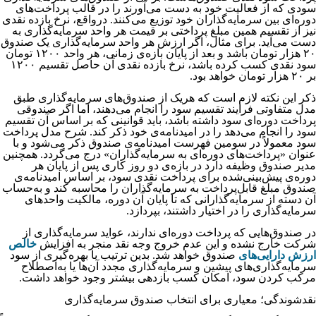
سودی که از فعالیت خود به دست می‌‌‌‌‌‌‌آورند را در قالب پرداخت‌‌‌‌‌‌‌های
دوره‌‌‌‌‌‌‌ای بین سرمایه‌‌‌‌‌‌‌گذاران خود توزیع می‌‌‌‌‌‌‌کنند. درواقع، نرخ بازده نقدی
نیز از تقسیم همین مبلغ پرداختی بر قیمت هر واحد سرمایه‌گذاری به
دست می‌آید. برای مثال، اگر ارزش هر واحد سرمایه‌گذاری یک صندوق
۲۰ هزار تومان باشد و بعد از پایان بازه‌ی زمانی، هر واحد ۱۲۰۰ تومان
سود نقدی کسب کرده باشد، نرخ بازده نقدی آن حاصل تقسیم ۱۲۰۰
بر ۲۰ هزار تومان خواهد بود.
ذکر این نکته لازم است که هریک از صندوق‌های سرمایه‌گذاری طبق
مدل متفاوتی فرایند تقسیم سود را انجام می‌دهند، اما اگر صندوقی
پرداخت دوره‌ای سود داشته باشد، باید قوانینی که بر اساس آن تقسیم
سود را انجام می‌دهد را در امیدنامه‌ی خود ذکر کند. شرح مدل پرداخت
سود معمولاً در سومین فهرست امیدنامه‌ی صندوق ذکر می‌شود و با
عنوان «پرداخت‌های دوره‌ای به سرمایه‌گذاران» درج می‌گردد. همچنین
مدیر صندوق وظیفه دارد در بازه‌ی دو روز کاری پس از پایان هر
دوره‌ی پیش‌بینی‌شده برای پرداخت نقدی سود، بر اساس امیدنامه‌ی
صندوق مبلغ قابل‌پرداخت به سرمایه‌گذاران را محاسبه کند و به‌حساب
آن دسته از سرمایه‌گذارانی که تا پایان آن دوره، مالکیت واحدهای
سرمایه‌گذاری را در اختیار داشتند، بپردازد.
در صندوق‌‌‌‌‌‌‌هایی که پرداخت دوره‌‌‌‌‌‌‌ای ندارند، عواید سرمایه‌‌‌‌‌‌‌گذاری از
شرکت خارج نشده و این عدم خروج وجه نقد منجر به افزایش
خالص
ارزش دارایی‌‌‌‌‌‌‌های
صندوق خواهد شد. بدین ترتیب با بهره‌‌‌‌‌‌‌گیری از سود
سرمایه‌‌‌‌‌‌‌گذاری‌‌‌‌‌‌‌های پیشین و سرمایه‌‌‌‌‌‌‌گذاری مجدد آن‌‌‌‌‌‌‌‌‌‌‌‌‌‌ها یا به‌اصطلاح
مرکب کردن سود، امکان کسب بازدهی بیشتر وجود خواهد داشت.
نقدشوندگی؛ معیاری برای انتخاب صندوق سرمایه‌گذاری