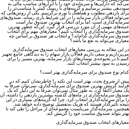
می‌کند که دارایی‌ها و سرمایه‌ی خود را با ابزارهای مناسب مالی به
سوددهی بیشتر برسانیم و گزینه‌های با ریسک کمتر یا متناسب‌تر را
برای بازدهی مطلوب و هماهنگ با تورم برگزینیم. یکی از روش‌هایی که
می‌تواند فعالان بازار سرمایه را در این شرایط یاری رساند، صندوق‌های
سرمایه‌گذاری است. اما برای انتخاب بهترین صندوق نیاز است
جنبه‌های مهمی از آن مورد بررسی قرار گیرد. این‌که چطور بهترین
صندوق سرمایه‌گذاری را انتخاب کنیم؟ معیارهای مهم برای انتخاب
صندوق سرمایه‌گذاری کدام‌اند؟ و انتخاب هر صندوق بر اساس چه
معیاری می‌تواند به نفع ما باشد؟
در این مقاله به بررسی معیارهای انتخاب صندوق سرمایه‌گذاری
می‌پردازیم و سعی داریم فعالان بازار سهام را به دیدگاهی جامع تجهیز
کنیم تا در بحبوحه‌ی نوسان‌های بازار سرمایه، بهترین مسیر را برای
رسیدن به سود بیشتر انتخاب کنند.
کدام نوع صندوق برای سرمایه‌‌‌‌‌‌‌گذاری بهتر است؟
پیش از شروع بحث، بهتر است این نکته را خاطرنشان کنیم که در
فرایند گزینشِ بهترین صندوق برای سرمایه‌گذاری، نمی‌‌‌‌‌‌‌توان صرفاً به
یک معیار اکتفا کرد. به طور مثال نمی‌توان صرفاً به این دلیل که یک
صندوق سرمایه‌گذاری در ماه‌های گذشته بیشترین بازدهی را داشته، آن
را برای سرمایه‌گذاری انتخاب کرد. چرا که گزینه‌های بسیاری در این
نتیجه تأثیرگذار هستند که هریک به‌تفصیل توضیح داده خواهد شد.
همچنین، سرمایه‌گذار می‌بایست مجموعه‌ای از مراحل را طی کند تا
بهتر بتواند صندوق مناسب خود را گزینش کند.
معیارهای انتخاب صندوق سرمایه‌گذاری