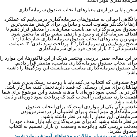
سرمایه‌‌‌‌‌‌‌گذاری مؤثر است.
سخن پایانی درباره‌ی معیارهای انتخاب صندوق سرمایه‌گذاری
با نگاهی اجمالی به صندوق‌های سرمایه‌گذاری درمی‌یابیم که عملکرد
آن‌ها با یکدیگر متفاوت است و بنابراین، برای گزینش مناسب‌ترین
صندوق سرمایه‌گذاری، می‌بایست معیارهایی را مدنظر قرار دهیم تا
اهداف سرمایه‌گذاری و سود و بازدهی بیشتر برای ما محقق شود.
مهم‌ترین معیارهای انتخاب صندوق سرمایه‌گذاری عبارت‌اند از: ۱.
سطح ریسک‌پذیری سرمایه‌گذار؛ ۲. پرداخت سود نقدی؛ ۳. ضمانت
نقدشوندگی؛ ۴. بازار هدف فرد برای سرمایه‌گذاری.
در این مقاله، ضمن بررسی مختصر هریک از این فاکتورها، این موارد را
برای انتخاب صندوق سرمایه‌گذاری مناسب، مدنظر قرار دادیم.
یک صندوق سرمایه‌گذاری مناسب می‌بایست این ویژگی‌ها را داشته
باشد:
نوع صندوقی که انتخاب می‌کنید باید با روحیات ریسک‌پذیری شما و
تمایلتان برای میزان ریسکی که قصد دارید تحمل کنید، سازگار باشد.
اگر در پی کسب سود دوره‌ای یا ماهانه هستید و این موضوع برای شما
اهمیت دارد، صندوقی را انتخاب کنید که پرداخت سود دوره‌ای و ثابت
داشته باشد.
نقدشوندگی یکی از مواردی است که برای انتخاب صندوق
سرمایه‌گذاری مهم است و برای اطمینان از دردسترس‌بودن
سرمایه‌تان، این معیار را باید در نظر داشته باشید.
در نظر داشته باشید که برای سرمایه‌گذاری باید بازار هدف خود را
به‌دقت بررسی کنید و باتوجه‌به وضعیت آن بازار، تصمیم به انتخاب
صندوق بگیرید.
برای دسترسی به سایر مقالات و محتواهای آموزشی وارد شوید.