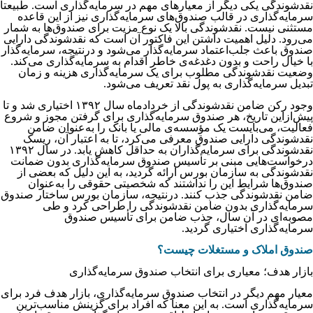
نقدشوندگی یکی دیگر از معیارهای مهم در سرمایه‌‌‌‌‌‌‌گذاری است. طبیعتاً
سرمایه‌‌‌‌‌‌‌گذاری در قالب صندوق‌‌‌‌‌‌‌های سرمایه‌‌‌‌‌‌‌گذاری نیز از این قاعده
مستثنی نیست. نقدشوندگی بالا یک نوع مزیت برای صندوق‌ها به شمار
می‌رود. دلیل اهمیت داشتن این فاکتور آن است که نقدشوندگی دارایی
صندوق باعث جلب‌اعتماد سرمایه‌گذار می‌شود و درنتیجه، سرمایه‌‌‌‌‌‌‌گذار
با خیال راحت و بدون دغدغه‌ی خاطر اقدام به سرمایه‌گذاری می‌کند.
وضعیت نقدشوندگی مطلوب برای یک سرمایه‌‌‌‌‌‌‌گذاری هزینه و زمان
تبدیل سرمایه‌‌‌‌‌‌‌گذاری به پول نقد تعریف می‌‌‌‌‌‌‌شود.
وجود رکن ضامن نقدشوندگی از خردادماه سال ۱۳۹۲ اختیاری شد و تا
پیش‌ازاین تاریخ، هر صندوق سرمایه‌گذاری برای گرفتن مجوز و شروع
فعالیت، می‌بایست یک مؤسسه‌ی مالی یا بانک را به‌عنوان ضامن
نقدشوندگی دارایی صندوق معرفی می‌کرد، تا به اعتبار آن، ریسک
نقدشوندگی برای سرمایه‌گذاران به حداقل کاهش یابد. در سال ۱۳۹۲
درخواست‌هایی مبنی بر تأسیس صندوق سرمایه‌گذاری بدون ضمانت
نقدشوندگی به سازمان بورس ارائه گردید، به این دلیل که بعضی از
صندوق‌ها شرایط این را نداشتند که شخصیتی حقوقی را به‌عنوان
ضامن نقد‌شوندگی جذب کنند. درنتیجه، سازمان بورس ساختار صندوق
سرمایه‌گذاری بدون ضامن نقدشوندگی را طراحی کرد و طی
مصوبه‌ای در آن سال، جذب ضامن برای تأسیس صندوق
سرمایه‌گذاری اختیاری گردید.
صندوق املاک و مستغلات چیست؟
بازار هدف؛ معیاری برای انتخاب صندوق سرمایه‌گذاری
معیار مهم دیگر در انتخاب صندوق سرمایه‌گذاری، بازار هدف فرد برای
سرمایه‌گذاری است. به این معنا که افراد برای گزینش مناسب‌ترین