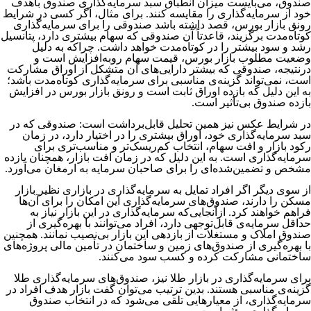
صندوق، می‌بایست میزان انطباق سبد سرمایه‌گذاری صندوق باهدف
خود از سرمایه‌‌‌‌‌‌‌گذاری را مقایسه کنند. برای مثال، اگر کسی در شرایط
رونق بازار بورس، قصد داشته باشد صندوقی را برای سرمایه‌گذاری
کوتاه‌مدت برگزیند، قاعدتاً آن صندوقی که سهام بیشتری دارد، پتانسیل
رشد و سود بیشتر را در کوتاه‌مدت خواهد داشت. چراکه به دلیل
وضعیت مطلوب بازار بورس، قیمت سهام روبه‌افزایش است و
درنتیجه، صندوقی که بیشتر دارایی‌های آن متشکل از اوراق مشارکت
است، نمی‌تواند گزینه‌ی مناسبی برای سرمایه‌گذاری کوتاه‌مدت باشد؛
به این دلیل که بازده اوراق ثابت است و رونق بازار بورس در افزایش
بازده صندوق بی‌تأثیر است.
در شرایط عکس نیز همین تحلیل قابل‌برداشت است: صندوقی که در
سبد سرمایه‌گذاری خود، اوراق بیشتری را در اختیار دارد، در زمان
رکود بازار و افت سهام، انتخاب کم‌ریسک‌تر و مناسب‌تری برای
سرمایه‌گذاری است. به این دلیل که در زمان افت بازار، همچنان بازده
مشخص و تضمین‌شده‌ای را برای صاحبان سرمایه به ارمغان می‌آورد.
از سوی دیگر اگر افراد تمایل به سرمایه‌‌‌‌‌‌‌گذاری در بازاری نظیر بازار
مسکن را دارند، صندوق‌‌‌‌‌‌‌های سرمایه‌‌‌‌‌‌‌گذاری این امکان را برای آن‌‌‌‌‌‌‌ها
فراهم خواهند کرد. ازآنجایی‌که سرمایه‌‌‌‌‌‌‌گذاری در این بازار نیاز به
حداقل سرمایه‌‌‌‌‌‌‌ی قابل‌توجهی دارد، افراد می‌‌‌‌‌‌‌توانند با بهره‌گیری از
صندوق املاک و مستغلات از بازدهی این بازار بی‌‌‌‌‌‌‌نصیب نمانند. همچنین
با بهره‌‌‌‌‌‌‌گیری از صندوق‌‌‌‌‌‌‌های زمین و ساختمان در تأمین مالی پروژه‌‌‌‌‌‌‌های
ساختمانی مشارکت کرده و کسب سود می‌‌‌‌‌‌‌کنند.
برای سرمایه‌‌‌‌‌‌‌گذاری در بازار طلا نیز، صندوق‌‌‌‌‌‌‌های سرمایه‌‌‌‌‌‌‌گذاری طلا
گزینه‌‌‌‌‌‌‌ی مناسبی هستند. بدین ترتیب می‌‌‌‌‌‌‌توان گفت بازار هدف افراد در
سرمایه‌‌‌‌‌‌‌گذاری، از معیارهایی تلقی می‌‌‌‌‌‌‌شود که در انتخاب صندوق