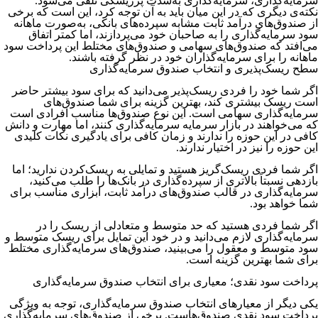
سرمایه‌‌‌‌‌‌‌گذاری، سرمایه‌گذاری به‌شدت پرریسکی تلقی می‌‌‌‌‌‌‌شود.
نکته‌ی دیگری که در این میان باید به آن توجه کرد، این است که برخی
از صندوق‌های درآمد ثابت مشابه سپرده‌های بانکی، به‌صورت ماهانه
سود سرمایه‌‌‌‌‌‌‌گذاری را به صاحبان خود می‌پردازند، اما کمتر اتفاق
می‌افتد که صندوق‌های سهامی و صندوق‌های مختلط این پرداخت سود
ماهانه را برای سرمایه‌گذاران خود در نظر گرفته باشند.
سطح ریسک‌‌‌‌‌‌‌پذیری و انتخاب صندوق سرمایه‌‌‌‌‌‌‌گذاری
اگر شما خود را فردی ریسک‌پذیر می‌دانید که برای سود بیشتر حاضر
است ریسک بیشتری کند، بهترین گزینه برای شما صندوق‌های
سرمایه‌گذاری سهامی است. این نوع صندوق‌ها مناسب افرادی است
که می‌خواهند در بازار سرمایه سرمایه‌گذاری کنند، اما مهارت و دانش
کافی در این حوزه را ندارند و زمان کافی برای یادگیری نکات کلیدی
این حوزه را نیز در اختیار ندارند.
اگر شما فردی ریسک‌گریز هستید و تمایلی به ریسک‌کردن ندارید؛ اما
بازدهی نسبتاً بالاتری از سپرده‌‌‌‌‌‌‌گذاری در بانک‌‌‌‌‌‌‌ها را طلب می‌‌‌‌‌‌‌کنید،
سرمایه‌‌‌‌‌‌‌گذاری در قالب صندوق‌‌‌‌‌‌‌های درآمد ثابت، ابزاری مناسب برای
شما خواهد بود.
اگر شما فردی هستید که حد متوسط و متعادلی از ریسک را در
سرمایه‌گذاری لازم می‌دانید و در خود این تمایل برای ریسک متوسط و
سود متوسط و معقول را می‌بینید، صندوق‌های سرمایه‌گذاری مختلط
برای شما بهترین گزینه است.
پرداخت سود نقدی؛ معیاری برای انتخاب صندوق سرمایه‌گذاری
یکی دیگر از معیارهای انتخاب صندوق سرمایه‌گذاری، توجه به ویژگی
پرداخت سود نقدی صندوق‌هاست. برخی از صندوق‌های سرمایه‌گذاری