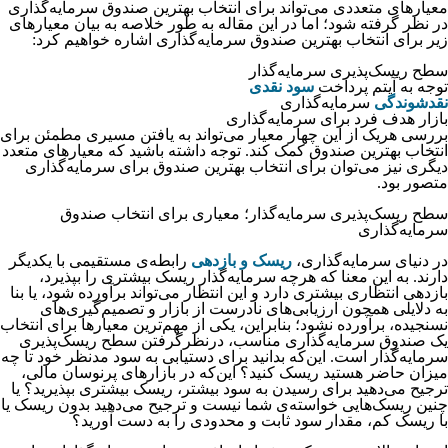
معیارهای متعددی می‌‌‌‌‌‌‌تواند برای انتخاب بهترین صندوق سرمایه‌‌‌‌‌‌‌گذاری
در نظر گرفته شود؛ اما در این مقاله به طور خلاصه به بیان معیارهای
زیر برای انتخاب بهترین صندوق سرمایه‌گذاری اشاره خواهیم کرد:
سطح ریسک‌پذیری سرمایه‌گذار
توجه به آیتم پرداخت
سود نقدی
نقدشوندگی
سرمایه‌‌‌‌‌‌‌گذاری
بازار هدف فرد برای سرمایه‌گذاری
بررسی هریک از این چهار معیار می‌تواند به یافتن مسیری مطمئن برای
انتخاب بهترین صندوق کمک کند. توجه داشته باشید که معیارهای متعدد
دیگری نیز می‌‌‌‌‌‌‌توان برای انتخاب بهترین صندوق برای سرمایه‌گذاری
متصور بود.
سطح ریسک‌پذیری سرمایه‌گذار؛ معیاری برای انتخاب صندوق
سرمایه‌گذاری
در دنیای سرمایه‌گذاری،
ریسک و بازدهی
رابطه‌ی مستقیمی با یکدیگر
دارند. به این معنا که هرچه سرمایه‌گذار ریسک بیشتری را بپذیرد،
بازدهی انتظاری بیشتری دارد و این انتظار می‌تواند برآورده شود، یا بنا
به دلایلی همچون ارزیابی‌های نادرست از بازار و تصمیم‌گیری‌های
نسنجیده، برآورده نشود؛ بنابراین، یکی از مهم‌ترین معیارها برای انتخاب
یک صندوق سرمایه‌گذاری مناسب، درنظرگرفتن سطح ریسک‌پذیری
سرمایه‌گذار است. این‌که بدانید برای دستیابی به سود مدنظر خود تا چه
میزان حاضر هستید ریسک کنید؟ این‌که در بازارهای پرنوسان مالی،
ترجیح می‌دهید برای رسیدن به سود بیشتر، ریسک بیشتری بپذیرید؟ یا
چنین ریسک‌هایی خواسته‌ی شما نیست و ترجیح می‌دهید بدون ریسک یا
با ریسک کم، مقدار سود ثابت و محدودی را به دست آورید؟