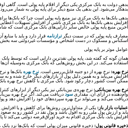
بدهی دولت به بانک مرکزی یکی دیگر از اقلام پایه پولی است. گاهی اوقات 
بدهکار می‌شود. این بدهی یک منبع دیگر برای پایه پولی به شمار می‌رود
بدهی بانک‌ها به بانک مرکزی نیز منبع پایه پولی است چرا که بانک‌ها بر
افزایش بدهی بانک‌‌‌‌‌‌ها به بانک مرکزی ناشی از افزایش تسهیلات اعطای
آخرین منبع پایه پولی خالص سایر دارایی‌های بانک مرکزی است که 
مصارف پایه پولی که در سمت دیگر
ترازنامه
قرار دارد و باید با مناب
اسکناس و مسکوک در دست اشخاص و مؤسسات غیردولتی سه بخش اص
عوامل موثر بر پایه پولی
همان گونه که گفته شد، پایه پولی نقدترین دارایی است که توسط بانک مر
استفاده می‌کند. در این بخش روش‌هایی که بانک مرکزی به‌وسیله آن‌ها ا
نرخ بهره:
نرخ بهره از دو جنبه قابل‌بررسی است.
نرخ بهره
بانک‌ها و نرخ
افزایش می‌یابد و به همین دلیل پول از بازارهای دیگر خارج شده و به س
ممکن است کشور دچار رکود شود. بانک مرکزی با کاهش نرخ بهره بانک‌ها
نرخ بهره بین‌بانکی:
نرخ بهره‌‌‌‌‌‌ی بین‌بانکی نیز یکی دیگر از ابزارهای ک
وام‌دهنده در ازای آن، مقداری
سود
دریافت می‌کند. اگر نرخ بهره بین‌با
دریافت می‌کند و می‌تواند نرخ بهره سپرده‌های خود را افزایش دهد و پ
عملیات بازار باز:
یکی از متداول‌ترین روش‌ها برای کاهش و یا افزایش 
یابد و ارزش پول ملی رو به افول باشد و پول نقد در کشور رو به صعود ب
افزایش یابد، بانک مرکزی اقدام به خرید اوراق‌قرضه دولتی می‌کند تا پای
ذخیره قانونی پول:
ذخیره قانونی میزان پولی است که بانک‌ها نزد بانک 