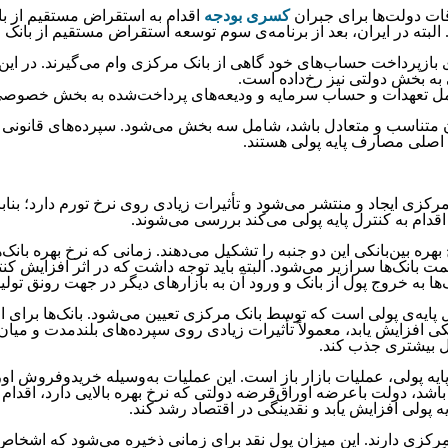
دولت‌‌‌‌‌‌ها برای جبران
کسری بودجه
اقدام به استقراض مستقیم از بانک
. البته در ایران، بعد از برنامه‌‌‌‌‌‌ی سوم توسعه استقراض مستقیم ا
ای بازپرداخت حساب‌های خود گاهی از بانک مرکزی وام می‌گیرند. در این 
ی به بخش دولتی نیز رخ‌داده است.
شامل تعهدات و حساب سرمایه و ودیعه‌های پرداخت‌شده به بخش خصوص
ع آن متناسب و متعادل باشد، شامل سه بخش می‌شود. سپرده‌های قانونی با
لی مصارف پایه پولی هستند.
کزی ایجاد و منتشر می‌شود و تأثیرات زیادی روی نرخ تورم دارد؛ بنابرا
قدام به کنترل پایه پولی می‌کند بررسی می‌شوند.
 بهره بین‌بانکی این دو جنبه را تشکیل می‌‌‌‌‌‌دهند. زمانی که نرخ بهره با
مت بانک‌ها سرازیر می‌شود. البته باید توجه داشت که در اثر افزایش ک
 به خروج پول از بانک و ورود آن به بازارهای دیگر در جهت رونق تولی
نترل پایه‌‌‌‌‌‌ی پولی است که توسط بانک مرکزی تعیین می‌شود. بانک‌ها برا
نکی افزایش یابد، معمولاً تأثیرات زیادی روی سپرده‌های بلندمدت و میا
ول بیشتری جذب کند.
پایه پولی، عملیات بازار باز است. این عملیات به‌وسیله خریدوفروش 
اشد، دولت باعرضه اوراق‌قرضه دولتی که نرخ بهره بالایی دارد، اقدام 
ه پولی افزایش یابد و نقدینگی در اقتصاد رشد کند.
مرکزی دارند. این میزان پول نقد برای زمانی ذخیره می‌شود که اشخاص ب