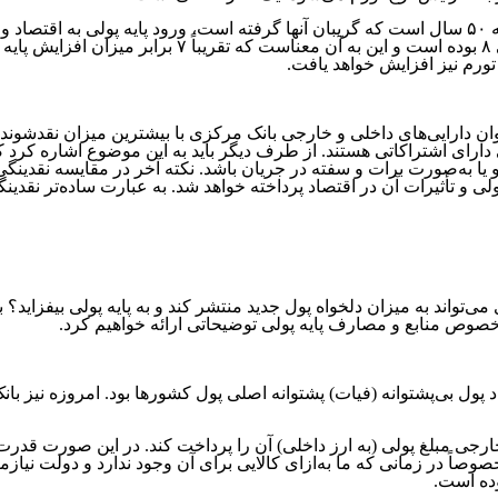
نزدیک به ۵۰ سال است که گریبان آنها گرفته است، ورود پایه پولی به اقت
رخ می‌دهد. معمولاً ضریب فزاینده‌‌‌‌‌‌ی پایه پولی در ا
تورم نیز افزایش خواهد یافت.
وان دارایی‌های داخلی و خارجی بانک مرکزی با بیشترین میزان نقدشوندگ
ای اشتراکاتی هستند. از طرف دیگر باید به این موضوع اشاره کرد که با ور
ا به‌صورت برات و سفته در جریان باشد. نکته آخر در مقایسه نقدینگی و
ثیرات آن در اقتصاد پرداخته خواهد شد. به عبارت ساده‌‌‌‌‌‌تر نقدینگی مفهو
واند به میزان دلخواه پول جدید منتشر کند و به پایه پولی بیفزاید؟ ب
 خصوص منابع و مصارف پایه پولی توضیحاتی ارائه خواهیم کرد.
اد پول بی‌پشتوانه (فیات) پشتوانه اصلی پول کشورها بود. امروزه نیز با
ارجی مبلغ پولی (به ارز داخلی) آن را پرداخت کند. در این صورت قدرت
 خصوصاً در زمانی که ما به‌ازای کالایی برای آن وجود ندارد و دولت نی
وده است.