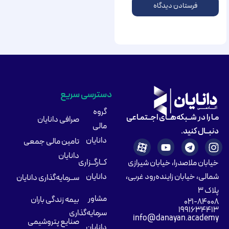
دسترسی سریع
گروه
مـا را در شــبکه‌هــای اجــتمـاعی
صرافی دانایان
مالی
دنبــال کنید.
دانایان
تامین مالی جمعی
دانایان
کــارگــزاری
خیابان ملاصدرا، خیابان شیرازی
شمالی، خیابان زاینده‌رود غربی،
دانایان
ســرمایه‌گذاری دانایان
پلاک ۳
مشاور
بیمه زندگی باران
۰۲۱-۸۴۰۰۸
۱۹۹۱۶۳۴۴۱۳
سرمایه‌گذاری
info@danayan.academy
صنایع پتروشیمی
دانایان