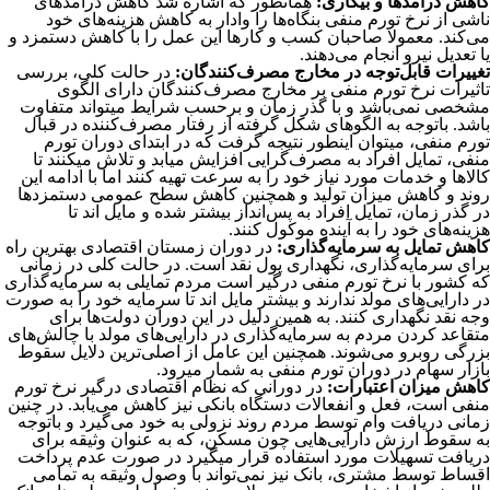
کاهش درآمدها و بیکاری:
همانطور که اشاره شد کاهش درآمدهای
ناشی از نرخ تورم منفی بنگاه‌ها را وادار به کاهش هزینه‌های خود
می‌کند. معمولا صاحبان کسب و کارها این عمل را با کاهش دستمزد و
یا تعدیل نیرو انجام می‌دهند.
تغییرات قابل‌توجه در مخارج مصرف‌کنندگان:
در حالت کلی، بررسی
تاثیرات نرخ تورم منفی بر مخارج مصرف‌کنندگان دارای الگوی
مشخصی نمی‌باشد و با گذر زمان و برحسب شرایط میتواند متفاوت
باشد. باتوجه به الگوهای شکل گرفته از رفتار مصرف‌کننده در قبال
تورم منفی، میتوان اینطور نتیجه گرفت که در ابتدای دوران تورم
منفی، تمایل افراد به مصرف‌گرایی افزایش میابد و تلاش میکنند تا
کالاها و خدمات مورد نیاز خود را به سرعت تهیه کنند اما با ادامه این
روند و کاهش میزان تولید و همچنین کاهش سطح عمومی دستمزدها
در گذر زمان، تمایل افراد به پس‌انداز بیشتر شده و مایل اند تا
هزینه‌های خود را به آینده موکول کنند.
کاهش تمایل به سرمایه‌گذاری:
در دوران زمستان اقتصادی بهترین راه
برای سرمایه‌گذاری، نگهداری پول نقد است. در حالت کلی در زمانی
که کشور با نرخ تورم منفی درگیر است مردم تمایلی به سرمایه‌گذاری
در دارایی‌های مولد ندارند و بیشتر مایل اند تا سرمایه‌ خود را به صورت
وجه نقد نگهداری کنند. به همین دلیل در این دوران دولت‌ها برای
متقاعد کردن مردم به سرمایه‌گذاری در دارایی‌های مولد با چالش‌های
بزرگی روبرو می‌شوند. همچنین این عامل از اصلی‌ترین دلایل سقوط
بازار سهام در دوران تورم منفی به شمار میرود.
کاهش میزان اعتبارات:
در دورانی که نظام اقتصادی درگیر نرخ تورم
منفی است، فعل و انفعالات دستگاه بانکی نیز کاهش می‌یابد. در چنین
زمانی دریافت وام توسط مردم روند نزولی به خود می‌گیرد و باتوجه
به سقوط ارزش دارایی‌هایی چون مسکن، که به عنوان وثیقه برای
دریافت تسهیلات مورد استفاده قرار میگیرد در صورت عدم پرداخت
اقساط توسط مشتری، بانک نیز نمی‌تواند با وصول وثیقه به تمامی