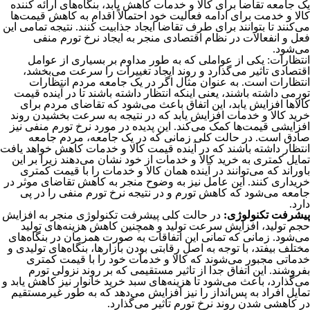
یک جامعه تقاضا برای کالا و خدمات کاهش یابد، بنگاه‌های ارائه کننده
کالا و خدمت برای ادامه فعالیت خود احتمالاً اقدام به کاهش قیمت‌ها
می‌کنند تا بتوانند برای طرف تقاضا ایجاد جذابیت کنند. نتیجه تمامی این
فعل و انفعالات در نظام اقتصادی منجر به ایجاد نرخ تورم منفی
می‌شود.
انتظارات: یکی از عواملی که به طور مداوم بر بسیاری از عوامل
اقتصادی تاثیر می‌گذارد و روند ایجاد تغییرات را سرعت می‌بخشد،
انتظارات است. به عنوان مثال اگر در یک جامعه مردم انتظارات
تورمی داشته باشند، یعنی اینکه انتظار داشته باشند تا در آینده قیمت
کالاها افزایش یابد، این اتفاق باعث می‌شود که تقاضای مردم برای
خرید کالا و خدمات افزایش یابد که در نتیجه به سرعت بخشیدن روند
افزایشی قیمت‌ها کمک می‌کند. این پدیده در مورد نرخ تورم منفی نیز
صادق است. در حالت کلی زمانی که در یک جامعه، مردم جامعه
انتظار داشته باشند که در آینده قیمت کالا و خدمات کاهش خواهد یافت
تمایل کمتری به خرید کالا و خدمات از خود نشان می‌دهند زیرا بر این
باوراند که می‌توانند در آینده همان کالا و خدمات را با قیمت کمتری
خریداری کنند. این عامل نیز به وضوح منجر به کاهش تقاضای موثر در
جامعه می‌شود که کاهش تورم و در نتیجه نرخ تورم منفی را در پی
دارد.
پیشرفت تکنولوژی:
در حالت کلی پیشرفت تکنولوژی منجر به افزایش
حجم تولید، افزایش سرعت تولید و همچنین کاهش هزینه‌های تولید
می‌شود. زمانی که تمانی این اتفاقات به صورت همزمان در بنگاه‌های
مختلف بیفتد، با توجه به اصل رقابتی بودن بازارها، بنگاه‌های تولیدی و
خدماتی مجبور می‌شوند که کالا و خدمات خود را با قیمت کمتری
بفروشند. این اتفاق جدا از تاثیر مستقیمی که بر روند نزولی تورم
می‌گذارد، باعث می‌شود تا هزینه‌های سبد خرید خانوار نیز کاهش یابد و
تمایل افراد به پس‌انداز را نیز افزایش می‌دهد که به طور غیرمستقیم
در کاهشی شدن روند نرخ تورم تاثیر می‌گذارد.