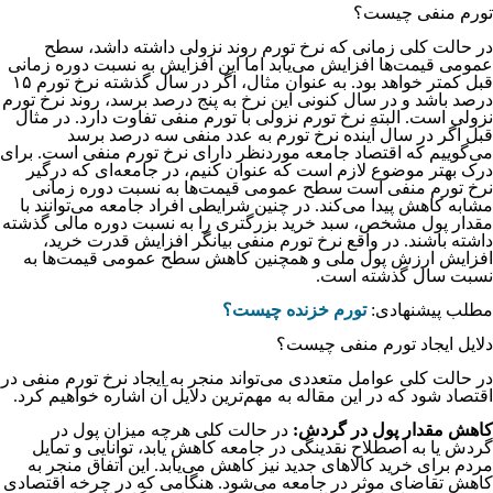
تورم منفی چیست؟
در حالت کلی زمانی که نرخ تورم روند نزولی داشته داشد، سطح
عمومی قیمت‌ها افزایش می‌یابد اما این افزایش به نسبت دوره زمانی
قبل کمتر خواهد بود. به عنوان مثال، اگر در سال گذشته نرخ تورم ۱۵
درصد باشد و در سال کنونی این نرخ به پنج درصد برسد، روند نرخ تورم
نزولی است. البته نرخ تورم نزولی با تورم منفی تفاوت دارد. در مثال
قبل اگر در سال آینده نرخ تورم به عدد منفی سه درصد برسد
می‌گوییم که اقتصاد جامعه موردنظر دارای نرخ تورم منفی است. برای
درک بهتر موضوع لازم است که عنوان کنیم، در جامعه‌ای که درگیر
نرخ تورم منفی است سطح عمومی قیمت‌ها به نسبت دوره زمانی
مشابه کاهش پیدا می‌کند. در چنین شرایطی افراد جامعه می‌توانند با
مقدار پول مشخص، سبد خرید بزرگتری را به نسبت دوره مالی گذشته
داشته باشند. در واقع نرخ تورم منفی بیانگر افزایش قدرت خرید،
افزایش ارزش پول ملی و همچنین کاهش سطح عمومی قیمت‌ها به
نسبت سال گذشته است.
مطلب پیشنهادی:
تورم خزنده چیست؟
دلایل ایجاد تورم منفی چیست؟
در حالت کلی عوامل متعددی می‌تواند منجر به ایجاد نرخ تورم منفی در
اقتصاد شود که در این مقاله به مهم‌ترین دلایل آن اشاره خواهیم کرد.
کاهش مقدار پول در گردش:
در حالت کلی هرچه میزان پول در
گردش یا به اصطلاح نقدینگی در جامعه کاهش یابد، توانایی و تمایل
مردم برای خرید کالاهای جدید نیز کاهش می‌یابد. این اتفاق منجر به
کاهش تقاضای موثر در جامعه می‌شود. هنگامی که در چرخه اقتصادی