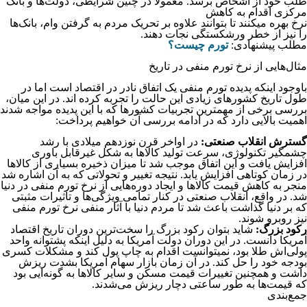
طلب خود از اشخاص برسد. معمولا در چنین شرایطی، دولت‌ها و بانک
مرکزی اقدام به کاهش
نرخ بهره میکنند تا بتوانند علاوه بر تحریک مردم به گرفتن وام، بانک‌ها
را نیز از خطر ورشکستگی نجات دهند.
مطلب پیشنهادی:
تورم چیست؟
مثال‌هایی از نرخ تورم منفی در تاریخ
باوجود اینکه پدیده تورم منفی یک اتفاق نادر در اقتصاد است اما در
طول تاریخ کشورهای زیادی این حالت را تجربه کرده‌ اند. در این میان،
بررسی برخی از مهمترین تجربیات کشورها که با این پدیده مواجه شدند
اهمیت بالایی دارد که در ادامه بررسی آن خواهیم پرداخت:
گسترش انقلاب صنعتی:
در اواخر قرن نوزدهم میلادی با رشد
چشمگیر تکنولوژی، سرعت تولید کالاها به شکل غیرقابل باوری
افزایش یافت و این اتفاق موجب شد تا میزان ذخیره بسیاری از کالاها
در زمان کوتاهی افزایش یابد. نتیجه تغییر و تحولاتی که به آن اشاره شد
منجر به کاهش قیمت کالاها و ایجاد دوره‌هایی از نرخ تورم منفی در دنیا
شد. در واقع، انقلاب صنعتی در کنار تمامی ویژگی‌ها و تاثیرات مثبتی
که بر دنیا گذاشت باعث شد تا مردم دنیا با آثار منفی نرخ تورم منفی
نیز روبرو شوند.
رکود بزرگ:
شاید بتوان رکود بزرگ را سخت‌ترین دوران تاریخ اقتصاد
آمریکا دانست. در این دوران دولت آمریکا به دلیل اینکه پشتوانه واحد
پولی‌اش طلا بود، نمیتوانست اقدام به چاپ پول کند و مشکلات کسری
بودجه خود را حل کند. در آن زمان بازار سهام آمریکا بشدت ریزش
داشت و همچنین تغییرات قیمت مسکن و سایر کالاها به گونه‌ایی بود
که قیمت‌ها به طور ساعتی دچار ریزش می‌شدند.
جمع‌بندی