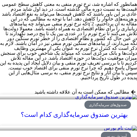
همانطور که اشاره شد، نرخ تورم منفی به معنی کاهش سطح عمومی
قیمت‌ها به نسبت دوره مالی گذشته است. در دید اول شاید مردم
عادی بر این باور باشند که کاهش قیمت‌ها می‌تواند به نفع اقتصاد باشد
و هزینه‌های خانوار را کاهش دهد. اما با توجه به مطالبی که در این
مقاله به آن پرداختیم، q`2که نرخ تورم منفی می‌تواند چه پیامدهای
زیانباری را برای نظام اقتصادی به همراه داشته باشد. معمولا دولت‌ها
تلاش می‌کنند تا نرخ تورم را در عددی بین یک تا پنج درصد نگهدارند تا
در عین حال که کشور و نظام اقتصادی را از خطر تورم سنگین دور
نگه می‌دارند، از پیامدهای سنگین تورم منفی نیز در امان باشند. لازم به
ذکر است که کنترل نرخ تورم به عنوان یکی از مهمترین وظایف
دولت‌ها و بانک مرکزی است که میتواند یک شاخص خوب برای سنجش
میزان موفقیت دولت‌ها در حوزه اقتصاد باشد. در این مقاله تلاش
کردیم تا با بررسی تعریف تورم منفی و بیان دلایل ایجاد این پدیده به این
سوال پاسخ دهیم که چرا نرخ تورم منفی برای اقتصاد خوب نیست.
سپس با بیان آثار و نتایج نرخ تورم منفی، به برسی مثال‌هایی از این
پدیده در طول تاریخ پرداختیم.
مطالبی که ممکن است به آن علاقه داشته باشید
صندوق‌های سرمایه‌گذاری
بهترین صندوق سرمایه‌گذاری کدام است؟
آموزش بورس