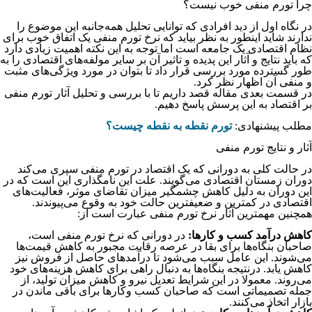
چرا تورم منفی خوب نیست؟
در نگاه اول از دید افرادی که توانایی تحلیل همه‌جانبه این موضوع را
ندارند شاید اینطور به نظر بیاید که نرخ تورم منفی یک اتفاق خوب برای
نظام اقتصادی یک جامعه است اما توجه به این نکته اهمیت زیادی دارد
که باید نتایج و آثار این پدیده و تاثیر آن بر سایر مولفه‌های اقتصادی را به
طور گسترده مورد بررسی قرار داد تا بتوان در مورد ویژگی‌های مثبت
و منفی آن اظهار نظر کرد.
در قسمت بعدی مقاله قصد داریم تا با بررسی و تحلیل آثار تورم منفی
بر اقتصاد به این پرسش پاسخ دهیم.
مطلب پیشنهادی:
تورم نقطه به نقطه چیست؟
آثار و نتایج تورم منفی
در حالت کلی به دورانی که یک اقتصاد در تورم منفی سپری می‌کند
دوران زمستان اقتصادی می‌گویند. علت این نامگذاری این است که در
این دوران به دلیل کاهش چشمگیر میزان تقاضای موثر، فعالیت‌های
اقتصادی در کمترین و ضعیفترین حالت خود به وقوع می‌پیوندند.
همچنین مهمترین آثار نرخ تورم منفی عبارت است از:
کاهش درآمد‌ کسب و کارها:
در دورانی که نرخ تورم منفی است،
صاحبان بنگاه‌ها برای بقا در عرصه رقابت مجبور به کاهش قیمت‌ها
می‌شوند. این عامل سبب می‌شود تا درآمدهای حاصل از فروش نیز
کاهش یابد. درنتیجه بنگاه‌ها به دنبال راهی برای کاهش هزینه‌های خود
می‌روند. معمولا در این شرایط تعدیل نیرو و کاهش میزان تولید، از
جمله تصمیماتی است که صاحبان کسب وکارها برای باقی ماندن در
بازار اتخاذ می‌کنند.