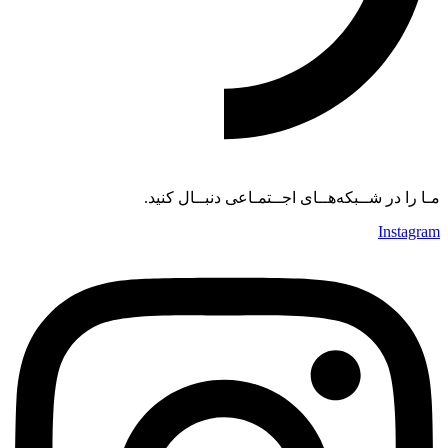
مـا را در شــبکه‌هــای اجــتمـاعی دنبــال کنید.
Instagram