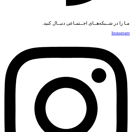
مـا را در شــبکه‌هــای اجــتمـاعی دنبــال کنید.
Instagram