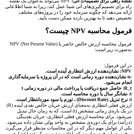
نقشه راهی برای تصمیمات آتی:
NPV می‌تواند به‌عنوان یک نقشه
راه برای تصمیم‌گیری‌های آتی شما عمل کند، زیرا به شما اطلاعاتی
ارائه می‌دهد که چگونه سرمایه خود را در پروژه‌های مختلف
تخصیص دهید تا به بهترین بازده ممکن دست یابید.
فرمول محاسبه NPV چیست؟
فرمول محاسبه ارزش خالص حاضر یا NPV (Net Present Value)
به‌صورت زیر است:
در این فرمول:
NPV: نشان‌دهنده ارزش انتظاری آینده است.
:n نشان‌دهنده دوره زمانی است که در آن پروژه یا سرمایه‌گذاری
انجام می‌شود.
R_t: حاصل جمع دریافت یا پرداخت مالی در دوره زمانی t
t: نشانگر سال یا دوره‌ محاسبه است.
i: نرخ تنزیل (Discount Rate) ، تورم یا سود موردانتظار است.
ارزش فعلی انتظاری به‌معنای ارزش جریان خالص نقدی آینده (R)
در یک بازه‌ی زمانی مشخص (t) است، که به زمان حال تبدیل
می‌شود. برای محاسبه ارزش فعلی انتظاری، جریان نقدینگی
(درآمد) برای یک دوره‌ی مشخص به واحد پولی نشان داده می‌شود.
یکی از عوامل مهم دیگر که در این محاسبات مدنظر قرار می‌گیرد،
نرخ تورم یا نرخ بهره است که با (i) و به‌صورت یک عدد اعشاری