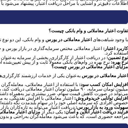
اطلاعات دقیق‌تر و آشنایی با مراحل دریافت اعتبار، پیشنهاد می‌شود ب
تفاوت اعتبار معاملاتی و وام بانکی چیست؟
با وجود شباهت‌های
اعتبار معاملاتی
در بورس
و وام بانکی، این دو نوع
کاربرد اعتبار
:
اعتبار معاملاتی مختص سرمایه‌گذاری در بازار بورس و خرید
استفاده کرد.
نوع تضمین
:
در دریافت اعتبار از کارگزاری، بخشی از سرمایه به‌عنوان و
نرخ بهره
:
نرخ بهره در وام‌های بانکی معمولاً ثابت و از پیش تعیین‌شده اس
مزایای اعتبار معاملاتی در بورس چیست؟
اعتبار معاملاتی در بورس
به‌عنوان یکی از خدمات ارزشمند کارگزاری‌ها، مزای
افزایش امکان کسب سود
:
می‌تواند در صورت کاهش قیمت سهام، ضرر بیشتری نیز به‌همراه داشته
افزایش توانایی خرید‌و‌فروش
:
اعتبار معاملاتی با افزایش نقدینگی، به م
خصوص افرادی که سرمایه اصلی خود را در سهام بلندمدت نگه داشته‌اند، م
سهولت ورود به بازار بورس
:
دریافت اعتبار می‌تواند به تازه‌کاران باز
فرایند
دریافت اعتبار آنلاین و آسان
:
یکی دیگر از
مزایای اعتبار معاملاتی
مراجعه حضوری است، که باعث می‌شود معامله‌گران به‌راحتی و بدون هدر