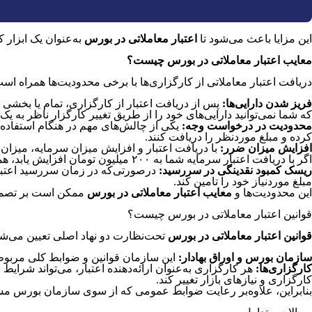
این مزایا باعث می‌شود تا
اعتبار معاملاتی در بورس
به‌عنوان یک ابزار 
معایب اعتبار معاملاتی در بورس چیست؟
دریافت اعتبار معاملاتی از کارگزاری‌ها با برخی محدودیت‌ها همراه ا
فریز شدن دارایی‌ها
:
پس از دریافت اعتبار از کارگزاری، تمام یا بخشی ا
که شما نمی‌توانید دارایی‌های خود را از طریق تغییر کارگزار ناظر به یک
محدودیت در درخواست وجه
:
یکی از چالش‌های مهم در هنگام استفاده 
کرده و مبلغ مورد‌نظر را دریافت کنند.
افزایش میزان ضرر
:
اگر با دریافت اعتبار سرمایه شما به ۲۰۰ میلیون تومان افزایش یابد، همان ۱۰% ضرر منجر به از دست دادن ۲۰ میلیون تومان خواهد شد.
ریسک کمبود نقدینگی در سررسید
:
در‌صورتی‌که در زمان سررسید اعتبار
مبلغ مورد‌نیاز خود را تامین کند.
این محدودیت‌ها و
معایب
اعتبار معاملاتی در بورس
ممکن است بر تصمیم‌
قوانین اعتبار معاملاتی در بورس چیست؟
قوانین اعتبار معاملاتی
در بورس
تحت‌نظارت دو نهاد اصلی تعیین می‌شو
سازمان بورس و اوراق بهادار
:
این سازمان قوانین و ضوابط کلی مربوط 
کارگزاری‌ها
:
هر کارگزاری به‌عنوان ارائه‌دهنده اعتبار، می‌تواند شرا
کارگزاری و نیازهای بازار تغییر کند.
بنابراین، علاوه‌بر رعایت ضوابط عمومی که از سوی سازمان بورس مشخص