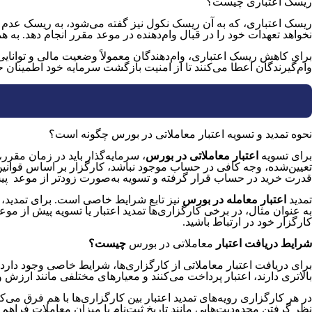
ریسک اعتباری چیست؟
ریسک اعتباری، که به آن ریسک نکول نیز گفته می‌شود، به ریسک عدم باز
نخواهد تعهدات خود را در قبال وام‌دهنده در موعد مقرر انجام دهد. به 
برای کاهش ریسک اعتباری، وام‌دهندگان معمولاً وضعیت مالی و توانایی 
وام‌گیرندگان اعطا می‌کنند تا از امنیت بازگشت سرمایه خود اطمینان 
نحوه تمدید و تسویه اعتبار معاملاتی در بورس چگونه است؟
برای تسویه
اعتبار معاملاتی
در بورس
، سرمایه‌گذار باید در زمان مقرر
تعیین‌شده، وجه کافی در حساب موجود نباشد، کارگزار بر اساس قوانین، ا
قدرت خرید در حساب قرار گرفته و تسویه به‌صورت زودتر از موعد پیش
تمدید
اعتبار معامله در بورس
نیز تابع شرایط خاصی است. برای تمدید، ب
به عنوان مثال، در برخی کارگزاری‌ها تمدید اعتبار یا تسویه پیش از م
کارگزار خود در ارتباط باشید.
شرایط دریافت اعتبار
معاملاتی در بورس
چیست؟
برای دریافت اعتبار معاملاتی از کارگزاری‌ها، شرایط خاصی وجود دار
بالاتری دارند، اعتبار پرداخت می‌کنند و معیارهای مختلفی مانند ارزش و 
در هر کارگزاری رویه‌های تمدید اعتبار بین کارگزاری‌ها با هم فرق می
نظر گرفتن محدودیت‌هایی مانند تاریخ ثبت‌نام یا میزان معاملات فراهم می