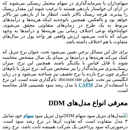
سهام‌داران با سرمایه‌گذاری در سهام متحمل ریسکی می‌شوند که
در ازای آن خواستار بازدهی هستند تا ترغیب شوند این مقدار ریسک
را بپذیرند. هرچه ریسک بالاتر باشد، انتظار ما از بازدهی نیز بالاتر
خواهد بود و بالعکس. همچنین باتوجه‌به اینکه هزینه‌ها و درآمدهای
مربوط به یک طرح در زمان‌های متفاوتی محقق می‌شوند،
خواه‌ناخواه نوعی اختلاف زمانی بین هزینه‌ها و درآمدها به وجود
می‌آید که باعث می‌شود ارزش واقعی هر واحد پول در سال‌های
متفاوت با هم اختلاف داشته باشد.
برای حل این مسائل نرخی تعیین می‌شود تحت عنوان نرخ تنزیل که
کمک می‌کند هزینه‌ها و درآمدها بر مبنای یک سال مشخص محاسبه
شوند تا قابل قیاس با یکدیگر باشند. همچنین این نرخ، میزان
ریسک‌پذیری سرمایه‌گذار را نیز مشخص می‌کند. نرخ تنزیل با نام‌های
دیگری چون نرخ بازده یا نرخ تخفیف نیز شناخته می‌شود و در زبان
انگلیسی نیز تحت عنوان discount rate نام‌گذاری شده است. این نرخ
با استفاده از مدل
CAPM
یا مدل رشد سود تقسیمی قابل محاسبه
است.
معرفی انواع مدل‌های DDM
مدل تنزیل سود
سهام
خود شامل
۳ مدل متفاوت است که تفاوت آن‌ها در نرخ رشد سود است.
درصورتی‌که سود پرداختی یک شرکت همیشه ثابت باشد، نرخ رشد