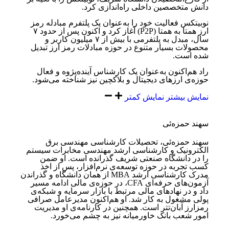
دانش متخصصین داخلی راه‌اندازی کرد.
نوبیتکس فعالیت خود را به‌عنوان یک پلتفرم مبادله رمز
ارز همتا به همتا (P2P) آغاز کرد و اکنون پس از حدود ۷
سال، مبدل به پلتفرمی با بیش از ۷ میلیون کاربر و
محصولات بسیار متنوع در حوزه مبادلات رمز ارز تبدیل
شده است.
راد هم‌اکنون به‌عنوان یک کارشناس آینده‌پژوه و فعال
حوزه‌ی ارزهای دیجیتال و بلاکچین نیز شناخته می‌شود.
نمایش بیشتر
نمایش کمتر
سهند حمزه‌ئی
سهند حمزه‌ئی، تحصیلات کارشناسی مهندسی برق
الکترونیک و کارشناسی ارشد مهندسی مخابرات سیستم
را در دانشگاه ‏صنعتی شریف گذرانده است. او ضمن
کسب تجربه در حوزه توسعه‌ی نرم‌افزار، پس از اخذ
مدرک کارشناسی ارشد ‏MBA‏ از ‏همان دانشگاه و گذراندن
آزمون‌های حرفه‌ای ‏CFA، در حوزه‌ی مالی ادامه مسیر
داد و در نهادهای مالی مرتبط با بازار سرمایه ‏و شبکه‌ی
پولی مشغول به کار شد. او هم‌اکنون مدیرعامل صرافی
رمزارز آبان‌تتر است. همچنین در کارنامه‌ی او مدیریت
امور ‏شعب بانک خاورمیانه نیز به چشم می‌خورد.‏