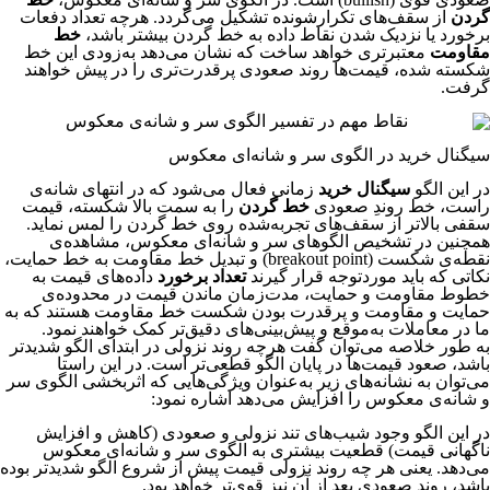
گردن
از سقف‌های تکرارشونده تشکیل می‌گردد. هرچه تعداد دفعات
برخورد یا نزدیک شدن نقاط داده به خط گردن بیشتر باشد،
خط
مقاومت
معتبرتری خواهد ساخت که نشان می‌دهد به‌زودی این خط
شکسته شده، قیمت‌ها روند صعودی پرقدرت‌تری را در پیش خواهند
گرفت.
سیگنال خرید در الگوی سر و شانه‌ای معکوس
در این الگو
سیگنال خرید
زمانی فعال می‌شود که در انتهای شانه‌ی
راست، خط روندِ صعودی
خط گردن
را به سمت بالا شکسته، قیمت
سقفی بالاتر از سقف‌های تجربه‌شده روی خط گردن را لمس نماید.
همچنین در تشخیص الگوهای سر و شانه‌ای معکوس، مشاهده‌ی
نقطه‌ی شکست (breakout point) و تبدیل خط مقاومت به خط حمایت،
نکاتی که باید موردتوجه قرار گیرند
تعداد برخورد
داده‌های قیمت به
خطوط مقاومت و حمایت، مدت‌زمان ماندن قیمت در محدوده‌ی
حمایت و مقاومت و پرقدرت بودن شکست خط مقاومت هستند که به
ما در معاملات به‌موقع و پیش‌بینی‌های دقیق‌تر کمک خواهند نمود.
به طور خلاصه می‌توان گفت هرچه روند نزولی در ابتدای الگو شدیدتر
باشد، صعود قیمت‌ها در پایان الگو قطعی‌تر است. در این راستا
می‌توان به نشانه‌های زیر به‌عنوان ویژگی‌هایی که اثربخشی الگوی سر
و شانه‌ی معکوس را افزایش می‌دهد اشاره نمود:
در این الگو وجود شیب‌های تند نزولی و صعودی (کاهش و افزایش
ناگهانی قیمت) قطعیت بیشتری به الگوی سر و شانه‌ای معکوس
می‌دهد. یعنی هر چه روند نزولی قیمت پیش از شروع الگو شدیدتر بوده
باشد، روند صعودی بعد از آن نیز قوی‌تر خواهد بود.