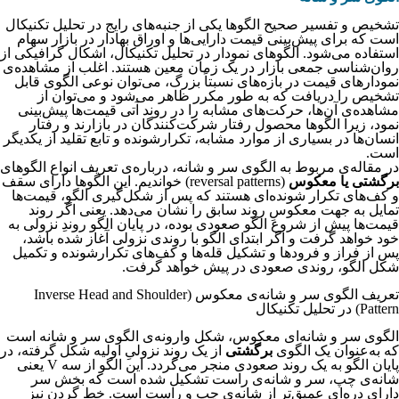
تشخیص و تفسیر صحیح الگوها یکی از جنبه‌های رایج در تحلیل تکنیکال
است که برای پیش‌بینی قیمت دارایی‌ها و اوراق بهادار در بازار سهام
استفاده می‌شود. الگوهای نمودار در تحلیل تکنیکال، اشکال گرافیکی از
روان‌شناسی جمعی بازار در یک زمان معین هستند. اغلب از مشاهده‌ی
نمودا‌رهای قیمت در بازه‌های نسبتاً بزرگ، می‌توان نوعی الگوی قابل
تشخیص را دریافت که به طور مکرر ظاهر می‌شود و می‌توان از
مشاهده‌ی آن‌ها، حرکت‌های مشابه را در روند آتی قیمت‌ها پیش‌بینی
نمود، زیرا الگوها محصول رفتار شرکت‌کنندگان در بازارند و رفتار
انسان‌ها در بسیاری از موارد مشابه، تکرارشونده و تابع تقلید از یکدیگر
است.
در مقاله‌ی مربوط به الگوی سر و شانه، درباره‌ی تعریف انواع الگوهای
برگشتی یا معکوس
(reversal patterns) خواندیم. این الگوها دارای سقف
و کف‌های تکرار شونده‌ای هستند که پس از شکل‌گیری الگو، قیمت‌ها
تمایل به جهت معکوسِ روند سابق را نشان می‌دهد. یعنی اگر روند
قیمت‌ها پیش از شروع الگو صعودی بوده، در پایان الگو روندِ نزولی به
خود خواهد گرفت و اگر ابتدای الگو با روندی نزولی آغاز شده باشد،
پس از فراز و فرودها و تشکیل قله‌ها و کف‌های تکرارشونده و تکمیل
شکل الگو، روندی صعودی در پیش خواهد گرفت.
تعریف الگوی سر و شانه‌ی معکوس (Inverse Head and Shoulder
Pattern) در تحلیل تکنیکال
الگوی سر و شانه‌ای معکوس، شکل وارونه‌ی الگوی سر و شانه است
که به‌عنوان یک الگوی
برگشتی
از یک روند نزولیِ اولیه شکل گرفته، در
پایان الگو به یک روند صعودی منجر می‌گردد. این الگو از سه V یعنی
شانه‌ی چپ، سر و شانه‌ی راست تشکیل شده است که بخش سر
دارای دره‌ای عمیق‌تر از شانه‌ی چپ و راست است. خط گردن نیز