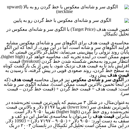
تعیین قیمت هدف (Target Price) با الگوی سر و شانه‌ای معکوس در
تحلیل تکنیکال
محاسبه‌ی قیمت هدف برای الگوهای سر و شانه‌ای معکوس مشابه
فرایند الگوهای سر و شانه است، اما در این مورد، از آنجا که این الگو
پایان روند نزولی را پیش‌بینی می‌نماید، تحلیل‌گر بالاترین قیمتی که
سهم ممکن است در آینده تجربه کند، محاسبه خواهد کرد (higher high).
انتظار می‌رود به‌محض شکسته شدن خط گردن (breakout) قیمت
افزایش یابد تا به قیمت هدف نزدیک شود، یا پس از یک بازگشت کوتاه
به سطح خط گردن، روند صعودی قویی در پیش گرفته، تا رسیدن به
قیمت هدف
پیش رود.
در
الگوی سر و شانه‌ی معکوس
نیز فرمول محاسبه
قیمت هدف
(که
در اینجا تخمین بالاترین قیمت ممکن است)، مشابه الگوی سر و شانه
است: قیمت هدف = قیمت خط گردن + (قیمت خط گردن – قیمت
سر).
به‌عنوان‌مثال، در شکل ۳ می‌بینیم که پایین‌ترین قیمت تجربه‌شده در
پایین‌ترین نقطه‌ی سر (lower low) تقریباً ۷۱۹۷ دلار و بالاترین قیمت
تجربه‌شده روی خط گردن (higher high) تقریباً ۹۰۵۰ دلار است.
بنابراین
قیمت هدف
را می‌توان با محاسبه‌ی تفاضل این دو کف و
سقف به دست آورد: ۹۰۵۰ دلار + (۹۰۵۰ – ۷۱۹۷ دلار) = 10903 دلار.
در این مثال ممکن است تحلیل‌گر تکنیکال در تابستان ۲۰۰۳ در یک