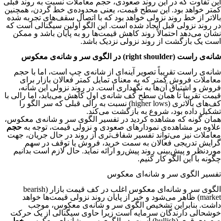
این تفاوت که در این روند صعودی، حجم معاملات نسبت به روند قبلی
کمتر خواهد بود. این سطح قیمت، یعنی محدوده‌ی خط گردن، همچنین
بالاتر از خط روند نزولی خواهد بود که با اتصال سقف‌های تجربه شده
در روند نزولی قبل ایجاد شده است. این الگو اولین سیگنالی است که
نشان می‌دهد احتمالاً روند کاهش قیمت‌ها رو به پایان باشد و ممکن
است یک بازگشت از روند نزولی نزدیک باشد.
شانه‌ی راست (right shoulder) در الگوی سر و شانه‌ی معکوس
شانه‌ی راست تقریباً تصویر آینه‌ای از شانه‌ی چپ است، اما با حجم
معاملات فروش کمتر که به معنای تمایل کمتر فعالان بازار برای
فروش و اشتیاق آن‌ها به نگهداری است. در روند نزولی این شانه،
قیمت تقریباً تا همان سطح کف شانه‌ی اول کاهش می‌یابد، اما رالی با
کف‌های بالاتری (higher lows) نسبت به رالی قبلی که سر الگو را
تشکیل داده بود، شروع به بازگشت می‌کند.
همان گونه که مشاهده کردید در تفسیر الگوی سر و شانه‌ی معکوس،
علاوه بر مشاهده‌ی نمودارهای صعودی و نزولی قیمت، توجه به
حجم
معاملات نیز می‌تواند تفسیر شفاف‌تری از روند در حال جریان، جهت
گرایش تدریجی فعالان به سمت خرید، فروش یا توقف در سهم
موردنظر و پیش‌بینی روند پیش‌رو ارائه نماید. حال لازم است بدانیم
چگونه با این الگو کار کنیم.
تفسیر الگوی سر و شانه‌ای معکوس
الگوی سر و شانه‌ای معکوس اغلب در کف قیمت بازار (bearish
market) ظاهر می‌شود و خبر از پایان روند نزولی قیمت‌ها خواهد
داشت. بنابراین تشخیص الگوی سر و شانه‌ی معکوس، موجب
خوشحالی دارندگان سرمایه است زیرا حاوی سیگنالی از یک حرکت
صعودی قوی (bullish) است. در الگوی سر و شانه‌ای معکوس،
خط