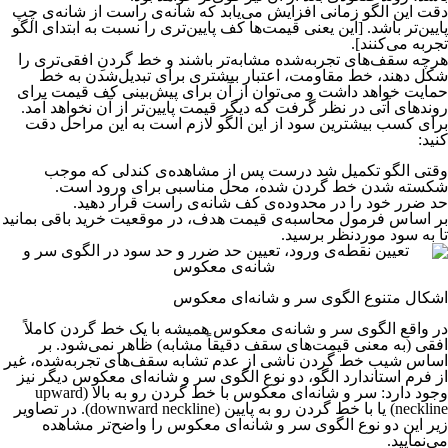
دقت این الگو زمانی افزایش می‌یابد که شانه‌ی راست از شانه‌ی چپ
پایین‌تر باشد. [این یعنی قیمت‌ها کف پایین‌تری را نسبت به ابتدای الگو
تجربه می‌کنند].
هرچه سقف‌های تجربه‌شده مشابه‌تر باشند و خط گردنِ افقی‌تری را
شکل دهند، خط مقاومت، اعتبار بیشتری برای تبدیل‌شدن به خط
حمایت خواهد داشت و می‌توان از آن برای پیش‌بینی کف قیمت برای
روندهای آتی در نظر گرفت که دیگر قیمت پایین‌تر از آن نخواهد آمد.
برای کسب بیشترین سود از این الگو لازم است به این مراحل دقت
کنید:
وقتی الگو تکمیل شد درست پس از مشاهده‌ی کندلی که موجب
شکسته شدن خط گردن شده، محل مناسبی برای ورود است.
حد ضرر خود را در محدوده‌ی کف شانه‌ی راست قرار دهید.
بر اساس فرمول محاسبه‌ی قیمت هدف، در موقعیت خرید باقی بمانید
تا به سود موردنظر برسید.
اشکال متنوع الگوی سر و شانه‌ای معکوس
در واقع الگوی سر و شانه‌ی معکوس همیشه با یک خط گردن کاملاً
افقی (به معنی قیمت‌های سقف دقیقاً مشابه) ظاهر نمی‌شود. بر
اساس شیب خط گردن ناشی از عدم تشابه سقف‌های تجربه‌شده، غیر
از فرم استاندارد الگو، دو نوع الگوی سر و شانه‌ای معکوس دیگر نیز
وجود دارد: سر و شانه‌ای معکوس با خط گردن رو به بالا (upward
neckline) یا با خط گردن رو به پایین (downward neckline). در تصاویر
زیر این دو نوع الگوی سر و شانه‌ای معکوس را واضح‌تر مشاهده
می‌نمایید.