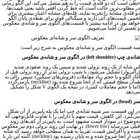
خطی است که دو قله‌ی قیمت را به هم متصل می‌کند. این الگو زمانی
در مطلوب‌ترین حالت است که خط گردن افقی باشد یعنی قیمت‌ها،
دو قله‌ی مشابه را تجربه نمایند. قله‌های مشابه اعتبار بیشتری برای
تخمین قیمت‌های آتی دارند و سیگنالی قوی برای نقطه‌ی پایان الگو
خواهد بود. در ادامه بیشتر با قسمت‌های الگوی سر و شانه‌ی معکوس
و تفسیر آن آشنا می‌شویم.
سه قسمت الگوی سر و شانه‌ای معکوس به شرح زیر است:
شانه‌ی چپ (left shoulder) در الگوی سر و شانه‌ی معکوس
این شانه از یک روند نزولی شدید و سپس یک روند صعودی شدید
(رالی‌وار) تشکیل می‌شود، با شیب نزولی تندتر از روند نزولی قبل از
آغاز الگو و با حجم زیاد معاملات (فروش‌های سنگین). سپس رالی به
همان سطح قیمتی که از آنجا شروع شده بود (neckline) بازمی‌گردد
(اما با حجم معاملات کمتر)، در نتیجه یک الگوی V شکل را تشکیل
می‌دهد.
سر (head) در الگوی سر و شانه‌ی معکوس
در این قسمت، سر شبیه شانه‌ی چپ اما یک پله پایین‌تر از آن شکل
می‌گیرد. این کاهش، قیمت سهم یا دارایی را با تفاوت قابل‌توجهی که
به‌وضوح در نمودار قیمت مشهود است، به پایین‌تر از کف‌های روند
قبلی می‌رساند (lower low). در نهایت این روند نزولی دوم نیز معکوس
شده و با افزایش قیمت، تقریباً به همان سطحی خواهد رسید که شانه
چپ از آنجا شروع شده و به پایان رسیده بود (neckline). البته این بار با