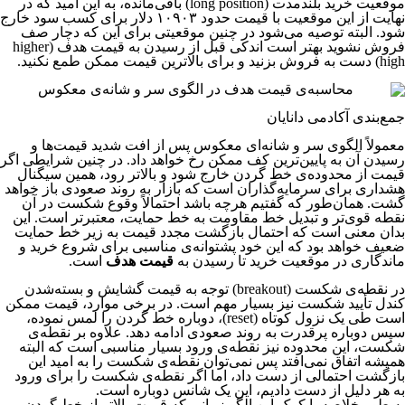
موقعیت خرید بلندمدت (long position) باقی‌مانده، به این امید که در
نهایت از این موقعیت با قیمت حدود ۱۰۹۰۳ دلار برای کسب سود خارج
شود. البته توصیه می‌شود در چنین موقعیتی برای این که دچار صف
فروش نشوید بهتر است اندکی قبل از رسیدن به قیمت هدف (higher
high) دست به فروش بزنید و برای بالاترین قیمت ممکن طمع نکنید.
جمع‌بندی آکادمی دانایان
معمولاً الگوی سر و شانه‌ای معکوس پس از افت شدید قیمت‌ها و
رسیدن آن به پایین‌ترین کف ممکن رخ خواهد داد. در چنین شرایطی اگر
قیمت از محدوده‌ی خط گردن خارج شود و بالاتر رود، همین سیگنال
هشداری برای سرمایه‌گذاران است که بازار به روند صعودی باز خواهد
گشت. همان‌طور که گفتیم هرچه باشد احتمالاً وقوع شکست در آن
نقطه قوی‌تر و تبدیل خط مقاومت به خط حمایت، معتبرتر است. این
بدان معنی است که احتمال بازگشت مجدد قیمت به زیر خط حمایت
ضعیف خواهد بود که این خود پشتوانه‌ی مناسبی برای شروع خرید و
ماندگاری در موقعیت خرید تا رسیدن به
قیمت هدف
است.
در نقطه‌ی شکست (breakout) توجه به قیمت گشایش و بسته‌شدن
کندل تأیید شکست نیز بسیار مهم است. در برخی موارد، قیمت ممکن
است طی یک نزول کوتاه (reset)، دوباره خط گردن را لمس نموده،
سپس دوباره پرقدرت به روند صعودی ادامه دهد. علاوه بر نقطه‌ی
شکست، این محدوده نیز نقطه‌ی ورود بسیار مناسبی است که البته
همیشه اتفاق نمی‌افتد پس نمی‌توان نقطه‌ی شکست را به امید این
بازگشت احتمالی از دست داد، اما اگر نقطه‌ی شکست را برای ورود
به هر دلیل از دست دادیم، این یک شانس دوباره است.
به طور خلاصه با کمک این الگو زمانی که قیمت بالاتر از خط گردن