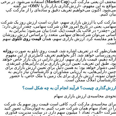
مخفف آن یعنی مارکت کپ (
Market Cap
) استفاده می‌شود. در برخی
مواقع به این مفهوم، «ارزش‌گذاری بازار باز یا
OMV
» نیز گفته
می‌شود. اکنون می‌خواهیم تعریف دقیق و ساده‌ای را از مارکت کپ
بیان کنیم.
مارکت کپ یا ارزش بازاری سهم، عبارت است ارزش روز یک شرکت
سهامی، یعنی در تاریخ امروز فلان شرکت سهامی، چقدر ارزش دارد؛
این «چقدر» در قالب یک قیمت (یک عدد) بیان می‌شود؛ بنابراین به
آسانی می‌توان شرکت‌های سهامی متعدد را براساس ارزش روزشان
با هم مقایسه کرد. ارزش بازاری سهم، همان
قیمت روی تابلوی
سهم
است.
همان‌طور که در تعریف اشاره شد، قیمت روی تابلو به صورت
روزانه
به‌روزرسانی خواهد شد. اگر بخواهیم تعریف کامل‌تری از این مفهوم
ارائه دهیم، قیمت بازاری سهم، ارزش دارایی در یک بازار خاص خواهد
بود. طبق این تعریف، تعیین ارزش بازاری برای دارایی‌های غیرنقدی
کمی دشوار خواهد بود؛ به همین دلیل برای تعیین ارزش بازاری برای
چنین دارایی‌هایی، به ارزیابی مشاوران و کارشناسان نیاز داریم. به
عنوان نمونه، ارزش بازاری برای یک زمین یا ملک خاص، با حضور
کارشناسان املاک ممکن است.
ارزش‌گذاری چیست؟ فرآیند انجام آن به چه شکل است؟
نحوه‌ی محاسبه‌ی ارزش بازاری سهام
برای محاسبه‌ی مارکت کپ، کافی است قیمت روز سهم یک شرکت
را در تعداد سهام همان شرکت ضرب کنیم. به‌عنوان‌مثال، تصور کنید
شرکت «الف»، تعداد ۱ میلیون سهم دارد. در سایت مدیریت فناوری