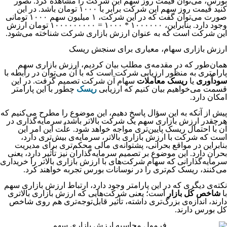
بورس، می‌توان قیمت روز سهم این شرکت را مشاهده کرد. تصور
کنید قیمت روز سهم این شرکت برابر با ۱۰۰۰ تومان باشد. در این
صورت می‌توان گفت که در این شرکت، ۱ میلیون سهم ۱۰۰۰ تومانی
وجود دارد. بنابراین، ۱۰۰۰۰۰۰ * ۱۰۰۰ = ۱۰۰۰۰۰۰۰۰۰ تومان ارزش
این شرکت است که به عنوان ارزش بازاری شرکت شناخته می‌شود.
ارزش بازاری سهام، معیاری برای سنجش ریسک
همان‌طور که در مقدمه‌ی مطلب بیان کردیم، ارزش بازاری سهم
پارامتری به منظور ارزیابی شرکت است که با آن می‌توان در رابطه با
سودآوری
یا
ریسک معاملات
سهام آن شرکت تصمیم گرفت. در این
قسمت می‌خواهیم بیان کنیم که ارزیابی
ریسک
چطور با این پارامتر
امکان دارد.
پیش از آنکه به این سؤال پاسخ دهیم، این موضوع را مطرح می‌کنیم که
هرچقدر ارزش بازاری سهم یک شرکت بالاتر باشد، سرمایه‌گذاری در
آن با احتمال ریسک پایین‌تری مواجه خواهد شود. علّت این امر این
است که شرکت با ارزش بازاری بالاتر، سرمایه‌ی بیش‌تری دارد،
بنابراین در مواقع بحرانی، پشتوانه‌ی مالی محکم‌تری برای مدیریت
بحران دارد. این موضوع بر تصمیم سرمایه‌گذاران نیز تأثیر دارد، یعنی
سرمایه‌گذارانی که سهام شرکت‌های با ارزش بازاری بالاتر را خریداری
می‌کنند، ریسک کم‌تری را در نوسانات بورس تجربه خواهند کرد.
نکته‌ی دیگری که در این پارامتر وجود دارد، ارتباط ارزش بازاری سهم
با
شاخص کل بازار
است؛ یعنی شرکت‌هایی که ارزش بازاری بالاتری
دارند، اندازه‌ی بزرگ‌تری داشته، تأثیر قابل‌توجه‌تری هم روی شاخص
کل بورس دارند.