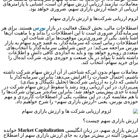
معاملات، نیازمند ارزیابی ارزش سهام آن است، آشنایی با پارامترهای
ارزیابی از جمله ارزش بازاری سهم، ضروری خواهد بود.
لزوم ارزیابی شرکت‌ها و ارزش بازاری سهام
اصطلاحات مالی، بخش لاینفک فعالیت در بازار
بورس
هستند. برای هر
سرمایه‌گذار ضروری است تا این اصطلاحات را بداند و با ماهیت آن‌ها
آشنا باشد. یکی از ضروری‌ترین موقعیت‌ها برای شناخت این
اصطلاحات زمانی است که سرمایه‌گذار، به قصد خرید سهام به بازار
بورس مراجعه می‌کند؛ در چنین شرایطی سرمایه‌گذار با انتخاب‌های
متعددی روبه‌رو خواهد بود و باید به اندازه‌ی کافی دانش و اطلاعات
داشته باشد تا بتواند در یک صنعت و حوزه‌ی ویژه، شرکت ایده‌آل را
برای خرید سهام، انتخاب کند.
معاملات سهام بدون این‌که شناختی از آن ارزش سهام شرکت داشته
باشیم، احتمال خسارت را افزایش می‌دهد؛ بنابراین سرمایه‌گذار با
دانشی که دارد به ارزیابی شرکت‌ها (تحلیل تکنیکال و بنیادی)
می‌پردازد. در این ارزیابی روند رشد یا سقوط ارزش سهام شرکت در
آینده تا حدی پیش‌بینی خواهد شد؛ بنابراین ساده‌تر می‌توان شرکت‌ها را
با هم مقایسه کرد. در این مطلب، یکی از اصطلاحات کاربردی و مهم
حوزه‌ی بورس، یعنی «ارزش بازاری سهم» را شرح خواهیم داد.
ارزش بازاری سهم چیست؟
ارزش بازاری سهم، در زبان انگلیسی
Market Capitalization
خوانده
می‌شود؛ البته در بیش‌تر موارد به جای ارزش بازاری سهم از اصطلاح