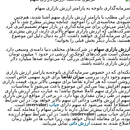
سرمایه‌گذاری باتوجه‌ به پارامتر ارزش بازاری سهام
در این مطلب با پارامتر ارزش بازاری سهم آشنا شدید، هم‌چنین
شیوه‌ی محاسبه‌ی آن را آموختید. چنانچه پیش‌تر مطرح شد، با این
پارامتر می‌توان برای سرمایه‌گذاری در بازار سهام تصمیم‌گیری کرد.
شرکت‌هایی که ارزش بازاری سهام بالاتری دارند، ارزش بیش‌تری
برای سرمایه‌گذاری خواهند داشت. اگر به دنبال دلیل این موضوع
هستید، یک‌بار دیگر بخش قبلی را بخوانید!
ارزش بازاری سهام
در شرکت‌های مختلف دنیا دامنه‌ی وسیعی دارد.
ممکن است شرکت‌های کوچک‌تر ارزشی در حدود ۱ میلیون تومان
داشته باشند، تا شرکت‌های بزرگی که می‌توانند صدها میلیارد دلار
ارزش بازاری داشته باشند.
نکته‌ای که در خصوص سرمایه‌گذاری باتوجه‌به پارامتر ارزش بازاری
سهم وجود دارد، بررسی
میزان تقاضا
برای خرید سهمی خاص است.
روشن است که هر اندازه تقاضا برای سهمی بالاتر برود، قیمت بازاری
سهم افزایش پیدا می‌کند. این موضوع باعث می‌شود تا محاسبات
ارزش بازاری سهم کاملاً صحیح نباشد! به عبارت دیگر ارزش بازاری
سهم در طی زمان مقداری پویا دارد. در برخی از مواقع ارزش بازاری
سهم از ارزش واقعی و ذاتی آن سهم بالاتر خواهد بود؛ در این شرایط
اصطلاحاً گفته می‌شود که سهم دارای
حباب
(
overvalue
) است.
سرمایه‌گذاران بیش‌تر تمایل دارند تا زمانی سهام را معامله کنند که
دارای حباب منفی (
undervalue
) باشد؛ در این شرایط سهام ارزنده
بوده، برای معامله ایده‌آل خواهد بود، زیرا حباب ها در طول زمان
اصلاح شده، به سمت
ارزش ذاتی
تمایل می‌یابند.