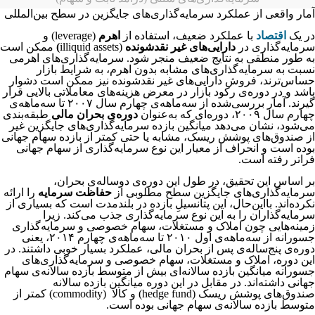
آمار واقعی از عملکرد سرمایه‌گذاری‌های جایگزین در سطح بین‌المللی
در یک
اقتصاد
با عملکرد ضعیف، استفاده از
اهرم
(leverage) و
سرمایه‌گذاری در
دارایی‌های غیر نقدشونده
(illiquid assets
)
ممکن است
به طور منطقی به نتایج ضعیف منجر شود. سرمایه‌گذاری‌های اهرمی
نسبت به سرمایه‌گذاری‌های مشابه بدون اهرم، به شرایط بازار
حساس‌ترند، فروش دارایی‌های غیر نقدشونده نیز ممکن است دشوار
باشد و در دوره‌ی رکود بازار در معرض هزینه‌های معاملاتی بالایی قرار
گیرند. آمار بررسی‌شده از سه‌ماهه‌ی چهارم سال ۲۰۰۷ تا سه‌ماهه‌ی
چهارم سال ۲۰۰۹، دوره‌ای که به‌عنوان
دوره‌ی بحران مالی
طبقه‌بندی
می‌شود، نشان می‌دهد میانگین بازده سرمایه‌گذاری‌های جایگزین غیر
از صندوق‌های پوشش ریسک، مشابه یا حتی کمتر از بازده سهام جهانی
بوده است و انحراف از معیار این نوع سرمایه‌گذاری از سهام جهانی
فراتر رفته است.
بر اساس این تحقیق، در طول این دوره‌ی دوساله‌ی بحران،
سرمایه‌گذاری‌های جایگزین سطح مطلوبی از
حفاظت سرمایه
را ارائه
نکرده‌اند. بااین‌حال، این پتانسیلِ بازده در بلندمدت است که بسیاری از
سرمایه‌گذاران را به این نوع سرمایه‌گذاری جذب می‌کند. زیرا
زمینه‌هایی چون املاک و مستغلات، سهام خصوصی و سرمایه‌گذاری
جسورانه از سه‌ماهه‌ی اول ۲۰۱۰ تا سه‌ماهه‌ی چهارم ۲۰۱۴، یعنی
دوره‌ی پنج‌ساله‌ی پس از بحران مالی، عملکرد بسیار خوبی داشتند. در
این دوره، املاک و مستغلات، سهام خصوصی و سرمایه‌گذاری‌های
جسورانه میانگین بازده سالانه‌ای بیش از متوسط ​​بازده سالانه‌ی سهام
جهانی داشته‌اند. در مقابل در این دوره میانگین بازده سالانه
صندوق‌های پوشش ریسک (hedge fund) و کالا (commodity) کمتر از
متوسط ​​بازده سالانه‌ی سهام جهانی بوده است.