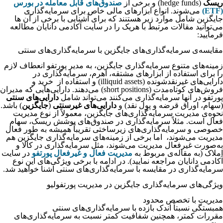
ریسک
(hedge funds) و برخی از
صندوق‌های قابل معامله در بورس
(ETF)
می‌شوند. انواع ابزارهای مالی خاص برای سرمایه‌گذاری
جایگزین شامل موارد زیر هستنند که برای آشنایی با برخی از آن ها
می‌توانید مقالات مرتبط با هریک را در سایت آکادمی دانایان مطالعه
فرمایید:
مقایسه‌ی سرمایه‌گذاری‌های جایگزین با سرمایه‌گذاری‌های سنتی
زمینه‌های متنوع سرمایه‌گذاری جایگزین، به مدیر پورتفو انعطاف لازم
را برای استفاده از ابزارهای مشتقه، اهرم، سرمایه‌گذاری در
دارایی‌های غیر‌نقدشونده (illiquid assets) و استفاده از خرید و
فروش‌های کوتاه‌مدت (short positions) می‌دهند. دارایی‌هایی که مدیران
پورتفو در آنها سرمایه‌گذاری می‌کنند می‌تواند شامل
دارایی‌های سنتی
(سهام، اوراق قرضه و پول نقد) و
دارایی‌های غیرسنتی
(
جایگزین
) باشد.
نحوه‌ی مدیریت سرمایه‌گذاری‌های جایگزین، معمولاً از نوع مدیریت
فعال است. مثلاً سرمایه‌گذاری در صندوق‌های پوشش ریسک، سهام
خصوصی و سرمایه‌گذاری‌های زیرساختی تقریباً همیشه به طور فعال
مدیریت می‌شوند، اما برخی از زمینه‌های سرمایه‌گذاری جایگزین هم
به‌صورت غیرفعال مدیریت می‌شوند، مثل سرمایه‌گذاری‌ در کالا و
املاک (به مقاله‌ی مربوط به
مدیریت فعال و غیرفعال پورتفو
در سایت
آکادمی دانایان مراجعه نمایید). در ادامه با برخی ویژگی‌های این نوع
سرمایه‌گذاری در مقایسه با سرمایه‌گذاری‌های سنتی آشنا خواهید شد.
ویژگی‌های سرمایه‌گذاری‌ جایگزین در مدیریت پورتفولیو
مدیریت با تخصص محدود
همبستگی نسبتاً اندک بازده با سرمایه‌گذاری‌های سنتی
مقررات کمتر، همچنین شفافیت کمتر نسبت به سرمایه‌گذاری‌های