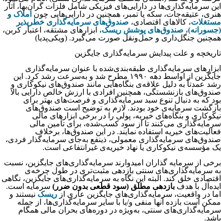
این سرمایه‌گذاری‌ها در دارایی‌های فیزیکی شامل فلزات گران‌بها، آثار
هنری، عتیقه‌جات، سکه یا تمبر، همچنین در دارایی‌هایی چون
املاک و
مستغلات
، کالاهای اقتصادی،
صندوق‌های سرمایه‌گذاری خطرپذیر
(جسورانه)
،
صندوق‌های پوشش ریسک
، ابزارهای مشتقه، اعتبار کربن،
همچنین جنگل‌داری و حمل‌ونقل صورت می‌گیرد. (ویکی‌پدیا)
تاریخچه و علت پیدایش سرمایه‌گذاری‌ جایگزین
ابزارهای سرمایه‌گذاری طبقه‌بندی‌شده با عنوان سرمایه‌گذاری
جایگزین از اواسط دهه ۱۹۹۰ مطرح شد و به‌سرعت رشد کرد. این
رشد عمدتاً به دلیل علاقه‌ی بنگاه‌هایی مانند صندوق‌های نیکوکاری و
صندوق‌های بازنشستگی، همچنین افرادی با ارزش خالص دارایی بالا
بود‌ که به دنبال تنوع سبد سرمایه‌گذاری و فرصت‌های بهتر برای
بازگشت سرمایه‌ی خود بودند. لازم به توضیح است صندوق‌های
نیکوکاری و بنگاه‌های خیریه، پولی را در برخی ابزارهای مالی
سرمایه‌گذاری می‌کنند تا از سود کسب‌شده، برای تأمین مالی
فعالیت‌های خیریه استفاده نمایند. در این صندوق‌ها، برخلاف
صندوق‌های سرمایه‌گذاری معمولی، ذینفع به‌جای سرمایه‌گذار فردی،
یک مؤسسه‌ی نیکوکاری یا نهاد خیریه‌ی غیرانتفاعی است.
برخی از سرمایه گذاران امیدوارند سرمایه‌گذاری‌های جایگزین، نسبت
به سرمایه‌گذاری‌های سنتی بازدهی مثبت‌تری در طول چرخه‌ی
اقتصادی خلق کند. البته این نگاه به سرمایه‌گذاری‌های جایگزین، نگاهی
ایده‌آل با هدف
بازدهی مطلق (سود قطعی بدون ضرر)
سرمایه است.
اما در واقعیت، سرمایه‌گذاری‌های جایگزین عاری از
ریسک
نیستند و
ممکن است بازده آنها منفی و/یا با سایر سرمایه‌گذاری‌ها، از جمله
سرمایه‌گذاری‌های سنتی، به‌ویژه در دوره‌های بحران مالی همگام
باشد.