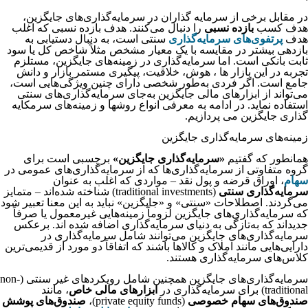
در مقابل برخی از سرمایه گذاران در سرمایه‌گذاری‌های جایگزین،
هدف کسب
بازده نسبی
را دنبال می‌کنند. هدف بازده نسبی که اغلب
هدف
پرتفوی‌های سرمایه‌گذاری
سنتی است، به دنبال دستیابی به
بازدهی بیشتر در مقایسه با یک معیار مشخص مثلاً شاخص کل یا سود
ثابت بانکی است. اما سرمایه‌گذاری در زمینه‌های جایگزین، مستلزم
تجربه در این بازار ها ، هوش، خلاقیت، پیگیری مستمر بازار و دانش
جامع است. اگر فردی به‌طور شخصی دارای چنین ویژگی‌هایی است،
می‌تواند از ابزارهای مالی جایگزین به‌جای سرمایه‌گذاری‌های سنتی
استفاده نماید. در ادامه به معرفی انواع روشها و زمینه‌های سرمکایه
گذاری جایگزین می پردازیم.
زمینه‌های سرمایه‌گذاری‌ جایگزین
همانطور که گفتیم
«سرمایه‌گذاری‌ جایگزین»
برچسبی است برای
گروه متفاوتی از سرمایه‌گذاری‌ها که از سرمایه‌گذاری‌های عمومی در
سهام
، اوراق قرضه و پول نقد – مواردی که اغلب به عنوان
سرمایه‌گذاری سنتی
(traditional investments) شناخته شده‌اند – متمایز
می‌گردند. اصطلاحات «سنتی» و «جایگزین‌» نباید به این معنا تعبیر شود
که سرمایه‌گذاری‌های جایگزین لزوماً زمینه‌هایی غیرمعمول یا صرفاً
جدیداند که به‌تازگی به دنیای سرمایه‌گذاری اضافه شده اند. برعکس
سرمایه‌گذاری‌های جایگزین می‌توانند شامل سرمایه‌گذاری در
دارایی‌هایی مانند املاک و کالاها باشند که اتفاقاً دو مورد از قدیمی‌ترین
کلاس‌های سرمایه‌گذاری هستند.
سرمایه‌گذاری‌های جایگزین همچنین شامل رویکردهای غیر سنتی (non-
traditional) برای سرمایه‌گذاری در
ابزارهای مالی خاص
، مانند
صندوق‌های سهام خصوصی
(private equity funds)،
صندوق‌های پوشش