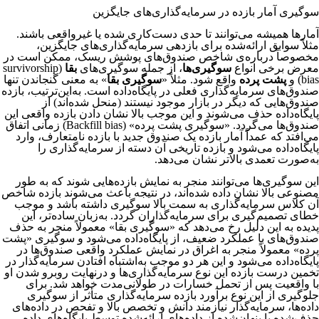
سوگیری آمار بازده در سرمایه‌گذاری‌های جایگزین
آمارها همیشه می‌توانند تا حدی دست‌کاری شده یا غیرواقعی باشند.
مثلاً سوابق ارائه‌شده برای بازدهی سرمایه‌گذاری‌های جایگزین،
مخصوصاً درباره‌ی شاخص‌ صندوق‌های پوشش ریسک، ممکن است در
معرض برخی انواع
سوگیری‌ها
، از جمله سوگیری‌های
بقا
(survivorship
bias) و
پشت پرده
واقع شود. مثلاً «
سوگیری بقا
» به معنی گنجاندن تنها
صندوق‌های سرمایه‌گذاری فعلی در پایگاه‌داده است. به‌این‌ترتیب، بازده
صندوق‌هایی که دیگر در بازار موجود نیستند (منحل شده‌اند) از
پایگاه‌داده حذف می‌شوند و این موجب بالا نشان دادن بازده واقعی این
صندوق‌ها می‌گردد. «سوگیری پشت پرده» (Backfill bias) زمانی اتفاق
می‌افتد که عمداً آمار بازده یک صندوق جدید با بازده نامتعارف، وارد
پایگاه‌داده می‌شود و بازده تاریخی آن دسته از سرمایه‌گذاری را
به‌صورت تعمدی بالاتر نشان می‌دهد.
این سوگیری‌ها می‌توانند منجر به نمایش بازده‌هایی شوند که به طور
مصنوعی بالا نشان‌ داده شده‌اند، در نتیجه باعث می‌شوند بازده شاخص
آن کلاس سرمایه‌گذاری به سمت بالا سوگیری داشته باشد و موجب
خطای تصمیم‌گیری برای سرمایه‌گذاران گردد. به‌زبان ساده‌تر، این
پدیده به این دلیل رخ می‌دهد که «سوگیری بقا» معمولاً منجر به حذف
صندوق‌های با عملکرد ضعیف، از پایگاه‌داده می‌شود و سوگیری «پشت
پرده» معمولاً منجر به اغراق در نمایش عملکرد واقعی صندوق‌ها در
پایگاه‌داده می‌شود و این هر دو موجب به‌اشتباه افتادن سرمایه‌گذار در
تخمین درست بازده این نوع سرمایه‌گذاری‌ها و درنهایت روبرو شدن او
با واقعیت پس از تحمل خسارات در طولانی‌مدت خواهد شد. برای
جلوگیری از این نوع برآورد بازده سرمایه‌گذاری متأثر از سوگیری
داده‌ها، سرمایه‌گذار نیازمند دانش و تخصص بالا و تفحص در داده‌های
حذف‌شده یا پنهان‌شده از داده‌های ارائه‌شده توسط پایگاه‌های داده