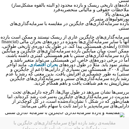
سنتی
داده‌های تاریخی ریسک و بازده محدود (و البته بالقوه مشکل‌ساز)
ملاحظات حقوقی و مالیاتی منحصربه‌فرد
هزینه‌های بالا
پورتفولیوهای متمرکز
بازده سرمایه‌گذاری‌های جایگزین در مقایسه با سرمایه‌گذاری‌های
سنتی
سرمایه‌گذاری‌های جایگزین عاری از ریسک نیستند و ممکن است بازده
آنها با سایر سرمایه‌گذاری‌ها به‌ویژه در دوره‌های بحران مالی (financial
crisis) رابطه‌ی همبستگی پیدا کند. در طول یک دوره‌ی تاریخی طولانی،
ممکن است میان میانگین بازده سرمایه‌گذاری‌های جایگزین و میانگین
بازده سرمایه‌گذاری‌های سنتی با هم همبستگی کمتری داشته باشند،
اما در برخی دوره‌های خاص، این همبستگی می‌تواند متغیر باشد و
بیشتر نمود یابد. مثلاً در طول دوره‌های
بحران اقتصادی
، مانند اواخر
سال ۲۰۰۸، همبستگی بین بسیاری از دارایی‌ها (اعم از جایگزین و
سنتی) به طور چشمگیری افزایش یافت. بدین معنی که رشد یا عدم
رشد بازده سرمایه‌گذاری‌های سنتی و سرمایه‌گذاری‌های جایگزین
بیش‌ازپیش به هم شباهت یافت و باهم همگام گردید.
بررسی‌ها نشان می‌دهد در طول سال‌ها، اگرچه دارایی‌های تحت
مدیریت در سرمایه‌گذاری‌های جایگزین به‌سرعت رشد کرده‌اند، اما
همان‌طور که در شکل ۱ نشان‌داده‌شده است، در کل کوچک‌تر از
دارایی‌های سرمایه‌پذیر با درآمد ثابت یا سهام باقی می‌مانند:
مقایسه‌ی رشد بازده انواع سرمایه‌گذاری‌های جایگزین با
سرمایه‌گذاری‌های سنتی (درآمد ثابت و سهام)