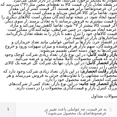
نمودار به یکدیگر برخورد می‌کنند، تعادل در بازار شکل می‌گیرد.
در نقطه تعادل بازار، قیمت کالا به نقطه‌ای معین مثل (P*) می‌رسد که
در آن عرضه‌و‌تقاضا برابر هم هستند. اگر قیمت کمتر از این مقدار
شود، تقاضا برای کالا افزایش می‌یابد و ممکن است مازاد تقاضا یا
کمبود ایجاد شود. در نتیجه تولیدکنندگان ممکن است کالاهای دیگری را
با قیمت بیشتری به فروش برسانند تا به تعادل برسند. از سوی دیگر،
اگر قیمت کالا بیشتر از P* شود، تقاضا کاهش پیدا می‌کند و مازاد
عرضه ایجاد می‌شود. در چنین شرایطی، تولیدکنندگان ممکن است
قیمت کالاهای خود را تنزل دهند تا بازار را به نقطه تعادل بازگردانند.
ساختارهای بازار در اقتصاد خرد
در اقتصاد خرد، بازارها بر اساس عواملی مانند تعداد خریداران و
فروشندگان، سهم بازار هر فروشنده و میزان سهولت ورود و خروج
شرکت‌ها به چهار دسته اصلی تقسیم می‌شوند:
بازار رقابت کامل:
در این نوع بازار، تعداد زیادی شرکت کوچک وجود
دارند که همگی محصولات کاملاً مشابه تولید و عرضه می‌کنند.
بازار انحصار کامل:
در این بازار، تنها یک شرکت کل عرضه یک کالای
خاص را در دست دارد.
بازار رقابت انحصاری:
در این بازار، تعداد زیادی شرکت وجود دارد که
محصولات مشابهی را با تفاوت‌های جزئی به فروش می‌رساند و هر
شرکت انحصار عرضه محصول خود را دارد.
بازار انحصار چند جانبه:
در این نوع بازار، تعداد کمی از شرکت‌های
بزرگ کنترل بازار و قیمت‌گذاری محصولات را در دست دارند.
سوالات متداول
به جز قیمت، چه عواملی باعث تغییر در
۱
عرضه‌و‌تقاضای یک محصول می‌شوند؟