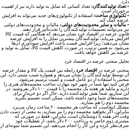
دارد.
•
تعداد تولیدکنندگان:
تعداد کسانی که تمایل به تولید دارند نیز از اهمیت
برخوردار است.
•
تکنولوژی ساخت:
استفاده از تکنولوژی‌های جدید می‌تواند به افزایش
عرضه کمک کند.
•
مالیات و سایر محدودیت‌های دولتی:
مالیات و محدودیت‌های دولتی
نیز می‌توانند تصمیمات تولیدکنندگان را تحت‌تأثیر قرار دهند.
قانون عرضه در اقتصاد خرد نشان می‌دهد که هنگامی که قیمت کالا
افزایش می‌یابد، تولیدکنندگان بیشترین تمایل را به افزایش عرضه
نشان می‌دهند؛ زیرا افزایش قیمت باعث افزایش سودآوری آن‌ها
می‌شود. به همین ترتیب، در صورت کاهش قیمت کالا، تمایل به تولید و
عرضه نیز کاهش خواهد یافت.
تحلیل منحنی عرضه در اقتصاد خرد
منحنی عرضه در
اقتصاد خرد
رابطه بین قیمت یک کالا و مقدار عرضه
آن توسط تولیدکنندگان را نشان می‌دهد و همواره شیب مثبتی دارد. این
منحنی با استفاده از دو عامل قیمت و کمیت ترسیم می‌شود.
فرض کنید تنها شما در شهر خود مهارت ساخت مجسمه‌های هنری را
دارید و مایلید هر هفته یک مجسمه را با قیمت ۱۰۰ دلار بفروشید. در
این سناریو، شما نقش تولیدکننده دارید. حال اگر دو خریدار برای
مجسمه‌های شما وجود داشته باشد، ممکن است تصمیم بگیرید
مجسمه دوم را هم بسازید.
مشکل اینجاست که ساخت هر مجسمه ۲۰ ساعت زمان می‌برد.
بنابراین، اگر بخواهید مجسمه دوم را نیز بسازید، به معنی از دست دادن
وقت آخر هفته با دوستانتان است. بنابراین، فقط در صورتی که
مشتری دوم حاضر به پرداخت ۲۰۰ دلار باشد، از تعطیلات خود
صرف‌نظر کرده و این کار را انجام می‌دهید. این تصمیم شما نمونه‌ای از