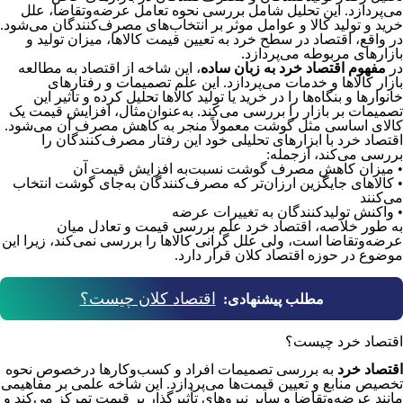
می‌پردازد. این تحلیل شامل بررسی نحوه تعامل عرضه‌و‌تقاضا، علل
خرید و تولید کالا و عوامل موثر بر انتخاب‌های مصرف‌کنندگان می‌شود.
در واقع، اقتصاد در سطح خرد به تعیین قیمت کالاها، میزان تولید و
بازارهای مربوطه می‌پردازد.
در
مفهوم اقتصاد خرد به زبان ساده
، این شاخه از اقتصاد به مطالعه
بازار کالاها و خدمات می‌پردازد. این علم تصمیمات و رفتارهای
خانوارها و بنگاه‌ها را در خرید یا تولید کالاها تحلیل کرده و تاثیر این
تصمیمات بر بازار را بررسی می‌کند. به‌عنوان‌مثال، افزایش قیمت یک
کالای اساسی مثل گوشت معمولاً منجر به کاهش مصرف آن می‌شود.
اقتصاد خرد با ابزارهای تحلیلی خود این رفتار مصرف‌کنندگان را
بررسی می‌کند، ازجمله:
• میزان کاهش مصرف گوشت نسبت‌به افزایش قیمت آن
• کالاهای جایگزین ارزان‌تر که مصرف‌کنندگان به‌جای گوشت انتخاب
می‌کنند
• واکنش تولیدکنندگان به تغییرات عرضه
به طور خلاصه، اقتصاد خرد علم بررسی قیمت و تعادل میان
عرضه‌و‌تقاضا است، ولی علل گرانی کالاها را بررسی نمی‌کند، زیرا این
موضوع در حوزه اقتصاد کلان قرار دارد.
اقتصاد کلان چیست؟
مطلب پیشنهادی:
اقتصاد خرد چیست؟
اقتصاد خرد
به بررسی تصمیمات افراد و کسب‌وکارها درخصوص نحوه
تخصیص منابع و تعیین قیمت‌ها می‌پردازد. این شاخه علمی بر مفاهیمی
مانند عرضه‌و‌تقاضا و سایر نیروهای تأثیرگذار بر قیمت تمرکز می‌کند و