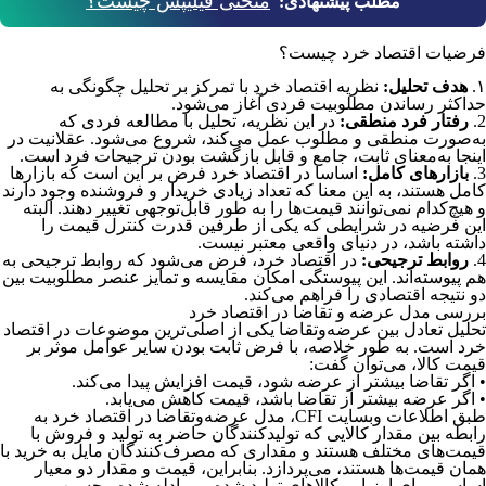
منحنی فیلیپس چیست؟
مطلب پیشنهادی:
فرضیات اقتصاد خرد چیست؟
۱.
هدف تحلیل:
نظریه اقتصاد خرد با تمرکز بر تحلیل چگونگی به
حداکثر رساندن مطلوبیت فردی آغاز می‌شود.
2.
رفتار فرد منطقی:
در این نظریه، تحلیل با مطالعه فردی که
به‌صورت منطقی و مطلوب عمل می‌کند، شروع می‌شود. عقلانیت در
اینجا به‌معنای ثابت، جامع و قابل بازگشت بودن ترجیحات فرد است.
3.
بازارهای کامل:
اساسا در اقتصاد خرد فرض بر این است که بازارها
کامل هستند، به این معنا که تعداد زیادی خریدار و فروشنده وجود دارند
و هیچ‌کدام نمی‌توانند قیمت‌ها را به طور قابل‌توجهی تغییر دهند. البته
این فرضیه در شرایطی که یکی از طرفین قدرت کنترل قیمت را
داشته باشد، در دنیای واقعی معتبر نیست.
4.
روابط ترجیحی:
در اقتصاد خرد، فرض می‌شود که روابط ترجیحی به
هم پیوسته‌اند. این پیوستگی امکان مقایسه و تمایز عنصر مطلوبیت بین
دو نتیجه اقتصادی را فراهم می‌کند.
بررسی مدل عرضه و تقاضا در اقتصاد خرد
تحلیل تعادل بین عرضه‌و‌تقاضا یکی از اصلی‌ترین موضوعات در اقتصاد
خرد است. به طور خلاصه، با فرض ثابت بودن سایر عوامل موثر بر
قیمت کالا، می‌توان گفت:
• اگر تقاضا بیشتر از عرضه شود، قیمت افزایش پیدا می‌کند.
• اگر عرضه بیشتر از تقاضا باشد، قیمت کاهش می‌یابد.
طبق اطلاعات وبسایت CFI، مدل عرضه‌و‌تقاضا در اقتصاد خرد به
رابطه بین مقدار کالایی که تولیدکنندگان حاضر به تولید و فروش با
قیمت‌های مختلف هستند و مقداری که مصرف‌کنندگان مایل به خرید با
همان قیمت‌ها هستند، می‌پردازد. بنابراین، قیمت و مقدار دو معیار
اساسی برای ارزیابی کالاهای تولید شده و مبادله شده محسوب