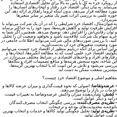
از رویکرد جزء به کل یا پایین به بالا برای تحلیل اقتصادی استفاده
می‌نماید. به بیان دیگر، اقتصاد خرد رفتار و انتخاب‌های انسان‌ها را
مورد مطالعه قرار می‌دهد، بدون اینکه لزوماً راهکاری ارائه دهد. این
حوزه علمی به بررسی اثرات تغییر یک متغیر بر سایر متغیرها
می‌پردازد.
به‌عنوان‌مثال، اقتصاد خرد شرایطی را که در آن یک شرکت می‌تواند با
افزایش ظرفیت تولید و کاهش هزینه‌ها، سود خود را به حداکثر برساند
و توان رقابتی‌اش را افزایش دهد، توضیح می‌دهد. همچنین، اگر شما به
خرید سهام یک شرکت علاقه‌مند باشید و بخواهید وضعیت آن را تحلیل
کنید، با بررسی صورت‌های مالی شرکت می‌توانید اطلاعات جامعی در
مورد وضعیت متغیرهای خرد آن به‌دست‌آورید.
براین اساس برای آنکه دریابیم منظور از اقتصاد خرد چیست می‌توانیم
بگوئیم، اقتصاد خرد علمی است که به مطالعه انگیزه‌ها، انتخاب‌ها و
رفتارهای افراد و واحدهای اقتصادی در شرایط مختلف می‌پردازد. در
این شاخه، نحوه سنجش هزینه‌ها و منافع تصمیمات افراد و بنگاه‌ها
بررسی می‌شود و تلاش بر این است که با انتخاب بهترین گزینه‌ها،
بیشترین منفعت ممکن به دست آید.
مفاهیم اصلی و موضوع اقتصاد خرد چیست؟
•
عرضه‌و‌تقاضا:
اصولی که نحوه قیمت‌گذاری و میزان عرضه کالاها و
خدمات در بازار را توضیح می‌دهند.
•
کشش:
نشان‌دهنده میزان واکنش عرضه‌و‌تقاضا به تغییرات قیمت،
درآمد و دیگر عوامل است.
•
نظریه‌ی مصرف‌کننده:
بررسی چگونگی انتخاب مصرف‌کنندگان
با‌توجه‌به محدودیت‌های بودجه و ترجیحات.
•
نظریه‌ی تولید:
تحلیل چگونگی تولید کالاها و خدمات و انتخاب بهترین
ترکیب عوامل تولید.