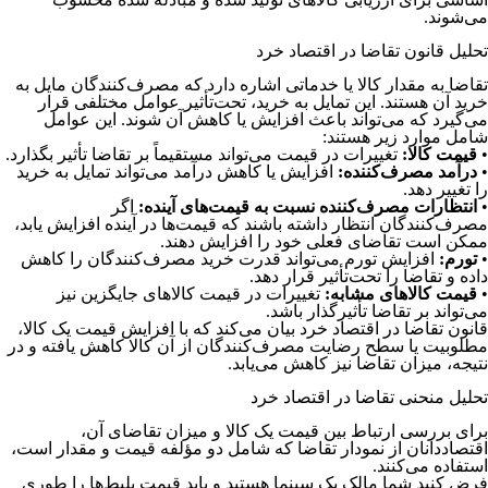
می‌شوند.
تحلیل قانون تقاضا در اقتصاد خرد
تقاضا به مقدار کالا یا خدماتی اشاره دارد که مصرف‌کنندگان مایل به
خرید آن هستند. این تمایل به خرید، تحت‌تأثیر عوامل مختلفی قرار
می‌گیرد که می‌تواند باعث افزایش یا کاهش آن شوند. این عوامل
شامل موارد زیر هستند:
•
قیمت کالا:
تغییرات در قیمت می‌تواند مستقیماً بر تقاضا تأثیر بگذارد.
•
درآمد مصرف‌کننده:
افزایش یا کاهش درآمد می‌تواند تمایل به خرید
را تغییر دهد.
•
انتظارات مصرف‌کننده نسبت به قیمت‌های آینده:
اگر
مصرف‌کنندگان انتظار داشته باشند که قیمت‌ها در آینده افزایش یابد،
ممکن است تقاضای فعلی خود را افزایش دهند.
•
تورم:
افزایش تورم می‌تواند قدرت خرید مصرف‌کنندگان را کاهش
داده و تقاضا را تحت‌تأثیر قرار دهد.
•
قیمت کالاهای مشابه:
تغییرات در قیمت کالاهای جایگزین نیز
می‌تواند بر تقاضا تأثیرگذار باشد.
قانون تقاضا در اقتصاد خرد بیان می‌کند که با افزایش قیمت یک کالا،
مطلوبیت یا سطح رضایت مصرف‌کنندگان از آن کالا کاهش یافته و در
نتیجه، میزان تقاضا نیز کاهش می‌یابد.
تحلیل منحنی تقاضا در اقتصاد خرد
برای بررسی ارتباط بین قیمت یک کالا و میزان تقاضای آن،
اقتصاددانان از نمودار تقاضا که شامل دو مؤلفه قیمت و مقدار است،
استفاده می‌کنند.
فرض کنید شما مالک یک سینما هستید و باید قیمت بلیط‌ها را طوری