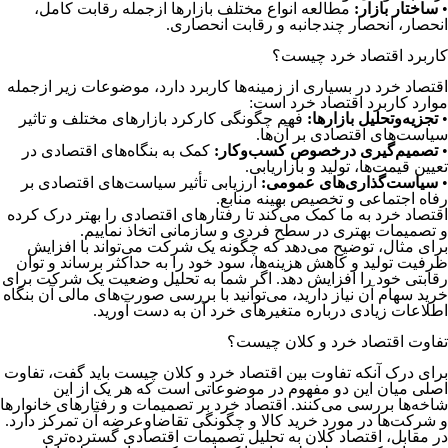
•
ساختار بازار:
مطالعه انواع مختلف بازارها ازجمله رقابت کامل،
انحصار، انحصار چندجانبه و رقابت انحصاری.
کاربرد اقتصاد خرد چیست؟
اقتصاد خرد در بسیاری از زمینه‌ها کاربرد دارد، موضوعات زیر ازجمله
موارد کاربرد اقتصاد خرد است:
•
تجزیه‌و‌تحلیل بازارها:
فهم چگونگی کارکرد بازارهای مختلف و تاثیر
سیاست‌های اقتصادی بر آن‌ها.
•
تصمیم‌گیری درخصوص کسب‌وکار:
کمک به بنگاه‌های اقتصادی در
تعیین قیمت‌ها، تولید و بازاریابی.
•
سیاست‌گذاری‌های عمومی:
ارزیابی تأثیر سیاست‌های اقتصادی بر
رفاه اجتماعی و تخصیص بهینه منابع.
اقتصاد خرد به ما کمک می‌کند تا رفتارهای اقتصادی را بهتر درک کرده
و تصمیمات بهتری در سطح فردی و سازمانی اتخاذ نماییم.
برای مثال، توضیح می‌دهد که چگونه یک شرکت می‌تواند با افزایش
ظرفیت تولید و کاهش هزینه‌ها، سود خود را به حداکثر برساند و توان
رقابتی خود را افزایش دهد. اگر شما به تحلیل وضعیت یک شرکت برای
خرید سهام آن نیاز دارید، می‌توانید با بررسی صورت‌های مالی آن بنگاه
اطلاعات زیادی درباره متغیرهای خرد آن به دست آورید.
تفاوت اقتصاد خرد و کلان چیست؟
برای درک آنکه تفاوت بین اقتصاد خرد و کلان چیست باید گفت، تفاوت
اصلی میان این دو مفهوم در موضوعاتی است که هر یک از این
شاخه‌ها بررسی می‌کنند. اقتصاد خرد بر تصمیمات و رفتارهای خانوارها
و شرکت‌ها در مورد خرید کالا و چگونگی تقاضا‌و‌عرضه آن تمرکز دارد.
در مقابل، اقتصاد کلان به تحلیل تصمیمات اقتصادی گسترده‌تری