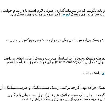
اید بگوییم که در سرمایه‌گذاری اصولی لازم است تا در تمام جوانب،
ت سرمایه، هم ریسک
تورم
را در طولانی‌مدت و هم ریسک‌های
بود: ریسک بی‌ارزش شدن پول در درازمدت؛ پس هیچ‌کس از مدیریت
یریت ریسک
وجود دارد. اساساً، مدیریت ریسک زمانی اتفاق می‌افتد
که یک سرمایه‌گذار یا مدیر صندوق، پتانسیل زیان‌های یک سرمایه‌گذاری را تجزیه‌وتحلیل کرده، تلاش می‌کند باتوجه‌به اهداف سرمایه‌گذاری و میزان تحمل ریسک (risk tolerance) برای فرد/صندوق، اقدام (یا عدم
ی
داشته باشید.
 ریسک خواهد بود. اگرچه ترکیب ریسک سیستماتیک و غیرسیستماتیک، از
 گرفت. اما ریسک سیستماتیک، غیرقابل‌کنترل است ولی با پیگیری
ت. حال تعریف مختصری از این دو نوع ریسک خواهیم داشت.