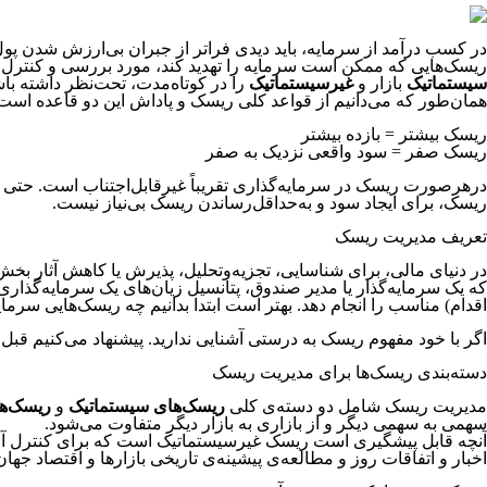
در کسب درآمد از سرمایه، باید دیدی فراتر از جبران بی‌ارزش شدن پول
ریسک‌هایی که ممکن است سرمایه را تهدید کند، مورد بررسی و کنترل قر
سیستماتیک
بازار و
غیرسیستماتیک
را در کوتاه‌مدت، تحت‌نظر داشته باشی
همان‌طور که می‌دانیم از قواعد کلی ریسک و پاداش این دو قاعده است
ریسک بیشتر = بازده بیشتر
ریسک صفر = سود واقعی نزدیک به صفر
درهرصورت ریسک در سرمایه‌گذاری تقریباً غیرقابل‌اجتناب است. حتی
ریسک، برای ایجاد سود و به‌حداقل‌رساندن ریسک بی‌نیاز نیست.
تعریف مدیریت ریسک
در دنیای مالی، برای شناسایی، تجزیه‌وتحلیل، پذیرش یا کاهش آثار بخ
اقدام) مناسب را انجام دهد. بهتر است ابتدا بدانیم چه ریسک‌هایی سرمایه
اگر با خود مفهوم ریسک به درستی آشنایی ندارید. پیشنهاد می‌کنیم قبل ا
دسته‌بندی ریسک‌ها برای مدیریت ریسک
مدیریت ریسک شامل دو دسته‌ی کلی
ریسک‌های سیستماتیک
و
ریسک‌ه
سهمی به سهمی دیگر و از بازاری به بازار دیگر متفاوت می‌شود.
آنچه قابل پیشگیری است ریسک غیرسیستماتیک است که برای کنترل آن می
اخبار و اتفاقات روز و مطالعه‌ی پیشینه‌ی تاریخی بازارها و اقتصاد ج