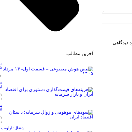
ه دیدگاهی
آخرین مطالب
۵
۶
هز
ای
۱۷
دا
سو
اق
۱۷
دا
اشتغال؛ اولویت ا