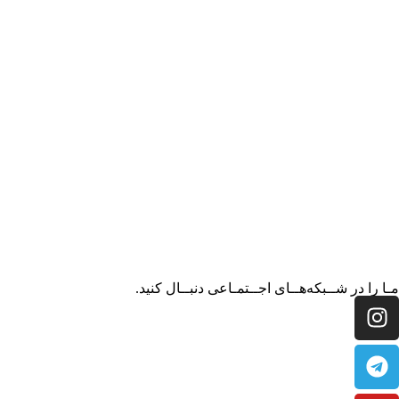
مـا را در شــبکه‌هــای اجــتمـاعی دنبــال کنید.