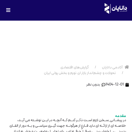
تحولات و چشم‌انداز بازار ارز، تورم
و بخش پولی ایران
آکادمی دانایان
گزارش‌های اقتصادی
تحولات و چشم‌انداز بازار ارز، تورم و بخش پولی ایران
1404-12-01
بدون نظر
مقدمه
در پیشــانی ِ ســخن لازم اســت ذکــر کنــم کــه آنچــه در ایــن نوشــته می ‌آیــد،
خلاصــه ‌ای از ارائــه ‌ای دارد فــارغ از هرگونــه جهت ‌گیــری سیاســی و بــه ‌دور از القــای
بدبینــی یــا خوش ‌بینــی صرفــا ً حرفــه ‌ای بــرای تحلیــل وضعیــت و چشــم ‌انداز