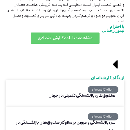
واقعــی اقتصــاد ایــران اســت؛ تحلیلــی کــه بنــا بــه افزایــش اطلاعــات فعــالان
اقتصــادی و کمــک بــه بهبــود تصمیم ‌گیــری آنــان یــاری رســاند. هــدف تنهــا روشــن
‌کردن تصویــر موجــود و فراهم ‌کــردن زمینــه ‌ای دقیق ‌تــر بــرای قضــاوت و عمــل
اســت.
با احترام
تیمور رحمانی
مشاهده و دانلود گزارش اقتصادی
از نگاه کارشناسان
از نگاه کارشناسان
صندوق‌های بازنشستگی تکمیلی در جهان
از نگاه کارشناسان
سن بازنشستگی و مروری بر سازوکار صندوق‌های بازنشستگی در