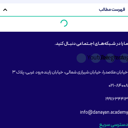
فهرست مطالب
مـا را در شــبکه‌هــای اجــتمـاعی دنبــال کنید.
Youtube
Telegram
Inst
خیابان ملاصدرا، خیابان شیرازی شمالی، خیابان زاینده‌رود غربی، پلاک ۳
۰۲۱-۸۴۰۰۸
۱۹۹۱۶۳۴۴۱۳
info@danayan.academy
دسترسی سریع