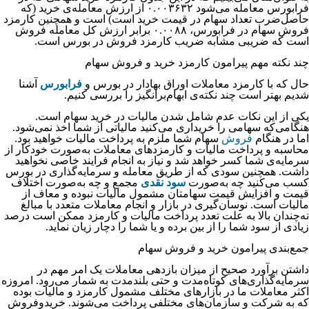
فرابورس معامله می‌شود ۰.۰۰۳۶۳۲ از ارزش معامله‌ی خرید (که
حاصل‌ضرب تعداد سهام در قیمت خرید است) است و همچنین کارمزد
فروش سهام در فرابورس، ۰.۰۰۸۸ برابر ارزش کل معامله فروش
است که ضریبی مشابه ضریب کارمزد فروش در بورس است.
چند نکته مهم پیرامون کارمزد خرید و فروش سهام
حال که با کارمزد معاملات اوراق بهادار در بورس و
فرابورس
آشنا
شدیم بهتر است چند نکته‌ی ابهام‌برانگیز را بررسی کنیم.
یکی از این نکات عدم شامل شدن مالیات در خرید سهام است.
هنگامی‌که سهامی را خریداری می‌کنید مالیاتی از شما اخذ نمی‌شود.
اما در هنگام
فروش
سهام شما ملزم به پرداخت مالیات خواهید بود.
محاسبه و پرداخت مالیات و کارمزدهای معاملات به‌صورت خودکار از
سرمایه‌ی شما کسر خواهد شد و نیاز به انجام فرایند خاصی نخواهید
داشت. همچنین سودی که از طریق معامله و سرمایه‌گذاری در بورس
کسب می‌کنید چه به‌صورت
سود نقدی
مجمع و چه به‌صورت اختلاف
قیمت و افزایش قیمت سهامتان مشمول مالیات نبوده و معاف از
مالیات است. نوسان‌گیری در بازار و انجام معاملات متعدد با مبالغ
نه‌چندان بالا به علت تعدد پرداخت مالیات و کارمزد ممکن است درصد
زیادی از سود شما را از بین برده و یا شما را دچار زیان نماید.
جمع‌بندی پیرامون خرید و فروش سهام
داشتن برآورد صحیح از میزان بازدهی معاملات یک امر مهم در
سرمایه‌گذاری‌های کوتاه‌مدت و حتی بلندمدت به شمار می‌رود. امروزه
اکثر معاملات ما در بازارهای مختلف مشمول کارمزد و مالیات بوده
که به شرکت و سازمان‌های مختلفی پرداخت می‌شوند. خریدوفروش