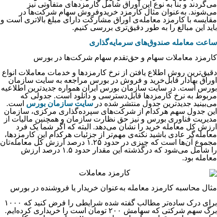
می‌گردند و بنا به نوع این اوراق شامل کارمزدهای متفاوتی نیز
می‌شوند. به‌عنوان‌ مثال کارمزد خریدوفروش سهام شرکت‌ها در
مقایسه با کارمزد معامله‌ی اوراق مشارکت دارای مبلغ بالاتری است و
باید این مبالغ را به طور دقیق‌تری بررسی کنیم.
ساعت معامله صندوق‌های سرمایه‌گذاری
کارمزد معاملات سهام و حق‌تقدم سهام شرکت‌ها در بورس
دقیق‌ترین روش اطلاع یافتن از نرخ کارمزدها و خدمات معاملات انواع
اوراق بهادار قابل‌خرید و فروش در بورس مراجعه به سایت سازمان
بورس است. در سایت سازمان بورس ایران همواره جدیدترین اطلاعیه
مربوط به نرخ کارمزدها قابل‌دسترسی و دانلود است. جدولی که
می‌بینید جدیدترین جدول منتشر شده در
سایت سازمان بورس
است.
این جدول سهم هرکدام از شرکت‌های سپرده‌گذاری مرکزی، سازمان
مدیریت فناوری بورس و نیز حق نظارت سازمان و همچنین مالیات از
ارزش کل معامله خرید را نشان می‌دهد. البته که اگر شما یک فرد
معامله‌گر عادی باشید نکته‌ی مهم‌تر از جزئیات هرکدام این کارمزدها،
مجموع آن‌ها است که چیزی در حدود ۱.۲۵ درصد ارزش کل معامله‌تان
را شامل می‌شود که درگذشته این مقدار حدود ۱.۵ درصد ارزش
معامله بود.
مثال محاسبه کارمزد معامله به‌عنوان خریدار یا فروشنده در بورس
برای درک ساده‌تر مطالب گفته شده شرایطی را فرض کنید که ۱۰۰۰
برگ سهم شرکتی که سهامش ۲۰۰ تومان است را خریداری کرده‌ایم.