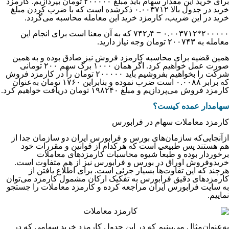
برای خرید این مقدار سهام باید مبلغ ۲۰۰۰۰۰ تومان بپردازیم. کارمزد
خرید در جدول بالا ۰.۰۰۳۷۱۲ ذکرشده است که با ضرب کردن مبلغ
خرید در این ضریب، کارمزد خرید این معامله محاسبه می‌گردد.
۲۰۰۰۰۰*۰.۰۰۳۷۱۲ = ۷۴۲٫۴ که به آن معنا است برای انجام این
معامله به ۲۰۰۷۴۳ تومان وجه نیاز دارید.
همین قضیه برای محاسبه کارمزد فروش نیز صادق بوده و به همین
صورت عمل خواهیم کرد. اگر همان ۱۰۰۰ برگ سهم ۲۰۰ تومانی
شرکت را بخواهیم بفروشیم باید ۲۰۰۰۰۰ تومان را در کارمزد فروش
که برابر ۰.۰۰۸۸ است ضرب نموده و بنابراین ۱۷۶۰ تومان به‌عنوان
کارمزد فروش می‌پردازیم و مبلغ ۱۹۸۲۴۰ تومان دریافت خواهیم کرد.
سهامدار عمده کیست؟
کارمزد معاملات سهام در فرابورس
ازآنجایی‌که سازمان‌های بورس و فرابورس ایران دو سازمان جدا از
هم هستند پس طبیعی است که هرکدام از قوانین و مقررات خود
برخوردار بوده و طبعاً شیوه محاسبات کارمزدهای معاملات
خریدوفروش اوراق در بورس و فرابورس نیز از هم متفاوت است.
هرچند که این تفاوت‌ها بسیار جزئی است. برای اطلاع یافتن از
کارمزدهای دقیق فرابورس به تفکیک ارکان مشمول کارمزد می‌توان
به سایت فرابورس ایران مراجعه کرده و کارمزد معاملات را جستجو
نماییم.
به‌عنوان‌مثال می‌بینیم که در این جدول کارمزد خرید سهامی که در