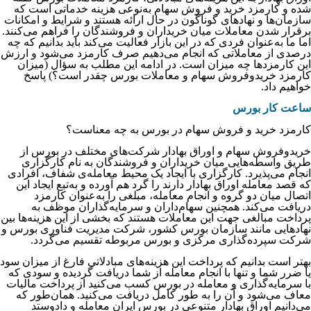
شده و کارمزد خرید و فروش سهام به‌نوعی هزینه خدماتی است که
سازمان‌ها و نهادهای گوناگون در حال ارائه هستند و شرایط و امکانات
برقرار شدن معاملات میان خریداران و فروشندگان را فراهم می‌کنند.
اما ما به‌عنوان فردی که در این بازار فعالیت می‌کند باید بدانیم که چه
درصدی از معاملاتی که انجام می‌دهیم صرف کارمزد می‌شود و ارزش
این کارمزدها چه میزان است. در ادامه این مطلب به سؤال (میزان
کارمزد خریدوفروش سهام و معاملات بورس چقدر است؟) پاسخ
خواهیم داد.
ساعت کار بورس
کارمزد خرید و فروش سهام در بورس به چه معناست؟
خریدوفروش سهام و اوراق بهادار شرکت‌های مختلف در بورس از
طریق واسطه‌هایی میان خریداران و فروشندگان به نام کارگزاری
انجام می‌پذیرد. کارگزاری با ایجاد یک محیط معامله‌ی شفاف، افرادی
که قصد معامله اوراق بهادار دارند را گرد هم آورده و به‌تبع ایجاد این
اتصال میان دو گروه و انجام معامله، مبلغی را به‌عنوان کارمزد
دریافت می‌کند. همچنین سهام‌داران و سرمایه‌گذاران موظف به
پرداخت مبالغی جهت این معاملات هستند که بخشی از این هزینه‌ها بین
نهادهایی مانند سازمان بورس کشور، شرکت مدیریت فناوری بورس و
شرکت سپرده‌گذاری مرکزی و بورس مربوطه تقسیم می‌گردد.
بهتر است بدانیم که پرداخت این هزینه‌های مبادلاتی فارغ از میزان سود
یا ضرر شما و تنها با انجام معامله از شما دریافت گردیده و سودی که
با سرمایه‌گذاری و معامله در بورس کسب می‌کنید از پرداخت مالیات
معاف می‌شود و آن را به طور کامل دریافت می‌کنید. همان‌طور که
می‌دانیم اوراق بهادار متنوعی در بورس ایران معامله و دادوستد