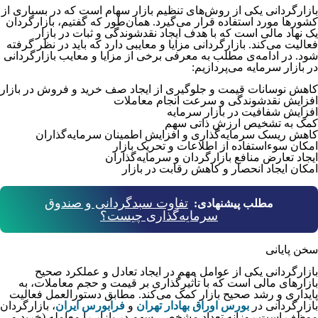
بازارگردانی یکی از روش­‌های تنظیم بازار سهام است که در بسیاری از
کشورها مورد استفاده قرار می­‌گیرد. همان‌طور که گفتیم، بازارگردان
یک نهاد مالی است که با هدف ایجاد نقدشوندگی و ثبات در بازار
فعالیت می­‌کند. بازارگردانی مزایا و معایبی دارد که باید در نظر گرفته
شود. در ادامه‌­ی مطلب به معرفی برخی از مزایا و معایب بازارگردانی
در بازار سرمایه می‌­پردازیم:
کاهش نوسانات قیمت و جلوگیری از ایجاد صف خرید و فروش در بازار
افزایش نقدشوندگی و سرعت انجام معاملات
افزایش شفافیت در بازار سرمایه
کمک به تشخیص ارزش ذاتی سهم
کاهش ریسک سرمایه‌­گذاری و افزایش اطمینان سرمایه­‌گذاران
امکان سوءاستفاده از اطلاعات و تحریک بازار
ایجاد تعارض منافع بازارگردان‌ و سرمایه‌­گذاران
امکان ایجاد انحصار و کاهش رقابت در بازار
تفاوت سبدگردانی و صندوق
مطلب پیشنهادی:
سرمایه‌گذاری چیست؟
سخن پایانی
بازارگردانی یکی از عوامل مهم در ایجاد تعادل و عملکرد صحیح
بازارهای مالی است که با تأثیرگذاری بر قیمت‌ و حجم معاملات، به
پایداری و رشد صحیح بازار کمک می‌کند. مطابق دستورالعمل فعالیت
بازارگردانی در
بورس اوراق بهادار تهران
و
فرابورس ایران
، بازارگردان
موظف است روزانه تعداد مشخصی سهم در بازار را معامله (خرید و