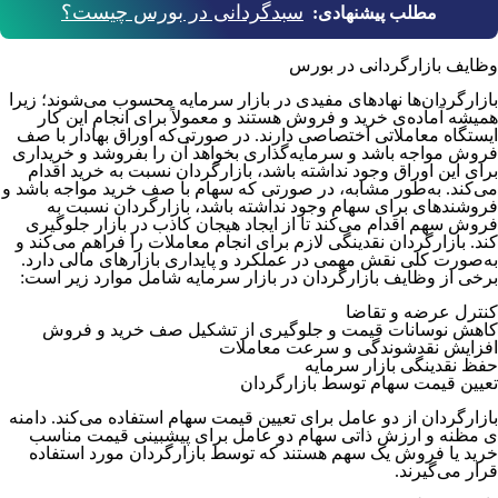
سبدگردانی در بورس چیست؟
مطلب پیشنهادی:
وظایف بازارگردانی در بورس
بازارگردان­‌ها نهادهای مفیدی در بازار سرمایه محسوب می­‌شوند؛ زیرا
همیشه آماده‌ی خرید و فروش هستند و معمولاً برای انجام این کار
ایستگاه معاملاتی اختصاصی دارند. در صورتی‌که اوراق بهادار با صف
فروش مواجه باشد و سرمایه‌­گذاری بخواهد آن را بفروشد و خریداری
برای این اوراق وجود نداشته باشد، بازارگردان نسبت به خرید اقدام
می­‌کند. به‌­طور مشابه، در صورتی که سهام با صف خرید مواجه باشد و
فروشنده­ای برای سهام وجود نداشته باشد، بازارگردان نسبت به
فروش سهم اقدام می­‌کند تا از ایجاد هیجان کاذب در بازار جلوگیری
کند. بازارگردان نقدینگی لازم برای انجام معاملات را فراهم می­‌کند و
به‌صورت کلی نقش مهمی در عملکرد و پایداری بازارهای مالی دارد.
برخی از وظایف بازارگردان‌ در بازار سرمایه شامل موارد زیر است:
کنترل عرضه و تقاضا
کاهش نوسانات قیمت‌ و جلوگیری از تشکیل صف خرید و فروش
افزایش نقدشوندگی و سرعت معاملات
حفظ نقدینگی بازار سرمایه
تعیین قیمت سهام توسط بازارگردان
بازارگردان از دو عامل برای تعیین قیمت سهام استفاده می­‌کند. دامنه­‌
ی مظنه و ارزش ذاتی سهام دو عامل برای پیش­بینی قیمت مناسب
خرید یا فروش یک سهم هستند که توسط بازارگردان مورد استفاده
قرار می­‌گیرند.