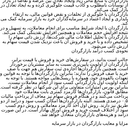
بازارگردان با منابع مالی زیاد وایجاد تعادل بین عرضه و تقاضا در بازار
از نوسانات نامطلوب و کاذب قیمت‌ جلوگیری کرده و به ایجاد تعادل در
بازار کمک می‌­کند.
بازارگردان با جلوگیری از تخلفات و نقض قوانین مالی، به ارتقاء
پایداری و ایجاد اعتماد در سرمایه‌­گذاران خرد به بازار سرمایه کمک می­‌
کند.
بازارگردان با ایجاد شرایط مناسب برای انجام معاملات، به تسهیل و در
نتیجه افزایش حجم معاملات و همچنین افزایش نقدینگی کمک می‌کند.
بازارگردان با تحلیل اطلاعات مالی شرکت­‌ها، ارزش ذاتی سهام را
تشخیص داده و با خرید و فروش آن باعث نزدیک شدن قیمت سهام به
ارزش ذاتی می‌­شود.
نحوه‌ی کسب درآمد بازارگردان
جالب است بدانید، در سفارش­‌های خرید و فروش با قیمت برابر،
بازارگردان از اولویت پایین­‌تری نسبت به سایر مشتریان برخوردار
است. همچنین بازارگردان­‌ها اجازه­‌ی ثبت سفارش هم جهت با صف
خرید یا صف فروش را ندارند؛ بنابراین بازارگردان­‌ها با توجه به قوانین و
تعهدات بالقوه‌­ی خود، همواره با ریسک‌هایی مواجه هستند. با توجه به
اینکه اولویت اول بازارگردانی کسب سود از انجام معاملات نیست،
بنابراین بورس امتیازات متفاوتی برای این شرکت­ها در نظر گرفته است.
مطابق قانون، بازارگردان­‌ها کارمزد کمتری بابت معاملات خود
پرداخت می‌­کنند و در هنگام فروش سهام نیز معاف از پرداخت مالیات
۰.۵ درصدی هستند. البته بازارگردان‌­ها امکان کسب سود و درآمد از دو
طریق نیز دارند. روش اول اخذ کارمزد معاملاتی و روش دوم کسب
سود از اختلاف قیمت خرید و فروش اوراق بهادار است. در این صورت
درآمد و هزینه‌­های بازارگردان متعادل خواهد شد.
مزایا و معایب بازارگردان در بازار سرمایه