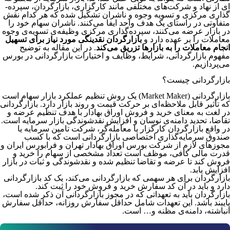
ای از نهاد و شرکت­‌های مختلفی مانند کارگزاری، بازارگردان، سپرده‌­
گذاری مرکزی و تسویه وجوه و ناشران تشکیل شده که هر کدام نقش
متفاوتی در راستای یک هدف واحد ایفا می‌­کنند. ناشران سهام خود را
در بازار عرضه می­‌کنند، سپرده­‌گذاری مرکزی وظیفه­‌ی تسویه­‌ی وجوه
معاملات را بر عهده دارد و
بازارگردان نقدینگی مورد نیاز برای تسهیل
انجام معاملات را به بازارها تزریق می
کند
. در این مقاله به توضیح
مفهوم بازارگردانی، شرایط، وظایف و اختیارات بازارگردانی در بورس
می‌پردازیم.
بازارگردانی چیست؟
بازارگردانی (Market Maker) یک روش تنظیم عملکرد بازار سهام است
که تأثیر قابل ملاحظه‌ای بر حرکت قیمت‌ و روند بازار دارد. بازارگردانی
در لغت به معنای خرید و فروش اوراق بهادار با هدف تنظیم عرضه و
تقاضا، تحدید دامنه­‌ی نوسان و افزایش نقدشوندگی بازار سرمایه است.
در واقع بازارگردان کارگزار یا معامله­‌گر، شرکت تامین سرمایه یا
صندوق سرمایه­‌گذاری اختصاصی بازارگردانی است که با کسب
مجوزهای لازم از شرکت بورس اوراق بهادار تهران و فرابورس ایران و
قدرت مالی کافی، موظف است تعداد مشخصی از سهام را خرید و
فروش کند تا عرضه و تقاضا تنظیم شده و نقدشوندگی و ثبات در بازار
افزایش یابد.
بازارگردان برای هر سهمی که بازارگردانی می­‌کند، یک کد بازارگردانی
دارد و باید در آن کد سفارش خرید و فروش خود را ثبت کند.
بازارگردان باید به تعهداتی که در مجوز بازارگردانی آن ذکر شده است،
پایبند باشد. این تعهدات شامل حداقل سفارش روزانه، حداقل سفارش
انباشته، دامنه‌ی مظنه و… است.