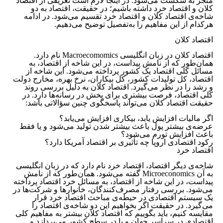
منجر به شکست می‌شود. در اینجا لازم است تعریفی از اقتصاد
کلان و اقتصاد خرد داشته باشیم؛ در حقیقت، اقتصاد به دو
شاخه‌ی اقتصاد کلان و اقتصاد خرد تقسیم می‌شود. در ادامه
هرکدام از این مفاهیم را به‌تفصیل توضیح می‌دهیم.
اقتصاد کلان
اقتصاد کلان در زبان انگلیسی Macroecomomics نام دارد.
همان‌طور که از نامش پیداست، در این شاخه از اقتصاد، به
مسائل کلی اقتصاد یک کشور پرداخته می‌شود. این شاخه از
اقتصاد، کل تولیدات کشور، کل بیکاران، نرخ بهره، مخارج دولت
و رشد را در نظر می‌گیرد. اقتصاد کلان به دلیل بررسی روند
کلی اقتصاد، فرصت بیشتری برای پخش در رسانه‌ها دارد. در
حقیقت اقتصاد کلان می‌تواند پاسخگوی چنین سؤالاتی باشد:
اگر مالیات افزایش یابد، بیکاری افزایش می‌یابد؟
عرضه‌ی بیشتر پول باعث بیشتر شدن تولید می‌شود و یا فقط
باعث افزایش تورم می‌شود؟
رکود اقتصادی اروپا چه تأثیری بر اقتصاد آمریکا دارد؟
اقتصاد خرد
شاخه‌ی دیگر اقتصاد، اقتصاد خرد نام دارد که در زبان انگلیسی
به آن Microeconomics گفته می‌شود. همان‌طور که از نامش
پیداست، در این شاخه از اقتصاد، به مسائل خرد اقتصاد پرداخته
می‌شود. بررسی رفتار مصرف‌کنندگان، خانوارها و شرکت‌ها در
یک سیستم اقتصادی در حیطه‌ی مباحث اقتصاد خرد قرار
می‌گیرد. در حقیقت اگر بخواهیم این دو شاخه‌ی اقتصاد را
مقایسه کنیم، باید بگوییم که اقتصاد کلان بیشتر به مفاهیم کلی
اقتصادی در سراسر جهان و یا در سطح کشور می‌پردازد و