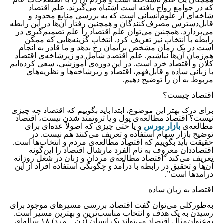
که در جوامع رواج یافته است اشتباه می‌گیرند. علم اقتصاد
شاخه‌ای از علوم‌انسانی است که به بررسی منابع محدود و
قابل‌دسترس مصرف‌کنندگان و همچنین رفتار آن‌ها در این‌ رابطه
می‌پردازد. همچنین می‌توان علم اقتصاد را علم تصمیم‌گیری در
رابطه‌ با انتخاب نیز تعریف کرد. انتخاب گزینه‌هایی که ممکن
است در یک‌ زمان مشخص برایمان رخ بدهد و ما قادر به انجام
هم‌زمان آن‌ها نباشیم. علم اقتصاد شامل دو زیرشاخه‌ی اقتصاد
کلان و اقتصاد خرد است. در این دوره‌ی آموزشی، سعی کرده‌ایم
با زبانی ساده و قابل‌فهم، اقتصاد و زیرشاخه‌ها و نظریه‌های
مربوط به آن را توضیح دهیم.
اقتصاد چیست؟
برای درک بهتر این موضوع، ابتدا باید بگوییم که اقتصاد چه چیزی
نیست؟ اقتصاد مطالعه‌ی پول و یا ثروتمند شدن نیست، اقتصاد
مطالعه‌ی
بازار بورس
و یا حتی چیزی که اصولاً عده‌ای برای
توضیح بازار سهام استفاده و تعریف می‌کنند هم نیست. در
حقیقت باید بگوییم که اقتصاد مطالعه‌ی مردم و انتخاب‌ها است.
اقتصاددان معروف به نام آلفرد مارشال اقتصاد را این‌گونه
تعریف می‌کند “اقتصاد مطالعه‌ی مردان و زنان در شغل روزانه
آن‌ها و تحقیق در رابطه‌ با درآمد و چگونگی استفاده افراد از این
درآمدها است”.
اقتصاد به زبان ساده
به‌طورکلی می‌توان گفت اقتصاد، بررسی مسیرهای موجود برای
رسیدن به یک هدف و انتخاب مناسب‌ترین و بهترین مسیر است.
به‌عنوان‌مثال اقتصاد می‌تواند یک انسان (زن – مرد) ۱۸ ساله‌ای