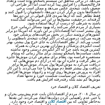
می‌دهد. در برخی مناطق این سیستم پاسخگو بوده است و تعداد
فارغ‌التحصیلان را افزایش پیدا کرده است اما اگر طراحی آن
ضعیف باشد، نتیجه‌ی عکس می‌دهد و ممکن است برخی
دانشگاه‌ها بدون برگزار کردن دوره‌ها، دانشجویان را قبول کنند و
فقط تظاهر کنند که آن‌ها نمره‌ی قابل قبولی در این دوره‌ها
گرفته‌اند. درحقیقت مشوق‌ها در این امر می‌توانند کمک‌کننده
باشند به شرطی که درست از آن‌ها استفاده شود.
بسیاری از مردم فکر می‌کنند راه بهبود مسائل درمانی، خرج
پول بیشتر است اما اقتصاددانان بر این باورند که آمریکا دو برابر
کشورهای ثروتمند دیگر، در بخش مراقبت‌های پزشکی خود
هزینه می‌کند، درصورتی‌که در اکثر اوقات نتیجه‌ی نامطلوبی را
کسب می‌کند. از نظر اقتصاددانان به‌ جای خرج پول بیشتر، بهتر
است انگیزه‌ی پزشکان و بیماران، بهترین درمان به همراه
کمترین هزینه باشد چرا که اگر انگیزه‌ی درستی وجود نداشته
باشد، سیاست‌ها پاسخگو نیستند. برای مثال زمانی که ویتنام
مستعمره فرانسه بود، نظام برای منقرض کردن موش‌ها جایزه
در نظر گرفت و جایزه آن بود که در ازای دم موش‌هایی که
دریافت می‌کرد به موش‌گیرها پول می‌داد. موش‌گیرها برای
دریافت پول بیشتر فقط دم موش‌ها را جدا می‌کردند. با این کار
افراد به پرورش موش‌ها روی آورده و زادوولد موش‌ها افزایش
یافت؛ در نتیجه، این سیاست شکست خورد و نه‌تنها تعداد
موش‌ها کم نشد بلکه رفته‌رفته افزایش هم یافت.
تعریف اقتصاد کلان و اقتصاد خرد
در سال ۲۰۰۸، مردم از اقتصاددانان بابت عدم پیش‌بینی بحران و
یا حتی عدم راهنمایی کردن دولت‌ها انتقاد می‌کردند. این نقدها
به‌خاطر تفاوتی که بین
اقتصاد کلان
و اقتصاد خرد وجود دارد،