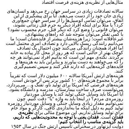
مثال‌هایی از نظریه‌ی هزینه‌ی فرصت اقتصاد
سالانه تصادفات زیادی در سراسر جهان رخ می‌دهد و انسان‌های
زیادی جان خود را از دست می‌دهند. آیا برای پیشگیری از این
اتفاق، می‌توان تمامی اتومبیل‌ها را از سراسر جهان جمع‌آوری
کرد؟ یا مثلاً برای اینکه افراد دیگر به جرم قتل زندانی نشوند،
می‌توان قانونی را وضع کرد که دیگر قتل، جرم محسوب نشود؟
با کمی تفکر می‌توان متوجه شد که راه‌های پیشنهادی،
غیرعاقلانه است؛ زیرا هزینه‌شان بیشتر از فایده‌شان است! ما
می‌دانیم رانندگی ریسک بالایی دارد و تصادف امری محتمل است
اما افراد همچنان رانندگی می‌کنند چون احتمال یک تصادف
کوچک بهتر از حالتی است که هر روز از محل کار پیاده به خانه
برگردند. نکته‌ی مهم این است که بدانیم افراد نمی‌توانند هر چه
را که می‌خواهند به دست بیاورند و بنابراین باید به هزینه‌ها و
فایده‌های گزینه‌هایی که دارند فکر کنند و سپس تصمیم‌گیری
کنند.
هزینه‌های ارتش آمریکا سالانه ۶۰۰ میلیون دلار است که تقریباً
برابر با مجموع هزینه‌های ۱۰ کشور برتر پس از خودش است.
هزینه‌های فرصتی که آمریکا برای تولید ناو، تفنگ و… می‌پردازد،
می‌توانست صرف ساخت بیمارستان، مدرسه و دانشگاه بشود.
آیا آمریکا باید وسایل جنگی تولید کند یا وسایل موردنیاز
روزمره‌ی مردم؟ در اینجا باید به واژه “یا” دقت کنیم. چون
نمی‌توانیم مقدار زیادی وسایل جنگی و وسایل موردنیاز روزمره
تولید کنیم به دلیل اینکه ما به‌اندازه‌ی کافی، کارگر و مواد خام
برای تولید وسایل نداریم. این موضوع مثالی برای
نظریه‌ی
فقدان
است.
فقدان یعنی با توجه‌ به محدودیت‌هایی که داریم،
باید گزینه‌ی مناسب را انتخاب کنیم
!
دوایت آیزنهاور در سخنرانی تأسیس ارتش جنگ در سال ۱۹۵۳