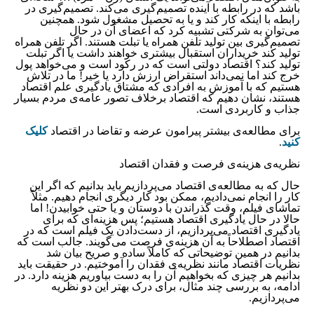
باشد که در رابطه‌ با آینده تصمیم‌گیری می‌کند. تصمیم‌گیری در
رابطه‌ با اینکه کار کند و یا به تحصیل مشغول شود. همچنین
می‌توان به شرکتی تشبیه کرد که اعضای آن در حال
تصمیم‌گیری بین تولید تلفن همراه یا تبلت هستند. اگر تلفن همراه
تولید کند خریداران استقبال بیشتری خواهند داشت یا اگر تبلت
تولید کند؟ اقتصاد دولتی است که در رکود است و می‌خواهد پول
خرج کند اما نمی‌داند استقراض ارزش دارد یا خیر! ما در تلاش
هستیم که با آموزش به افرادی که مشتاق یادگیری علم اقتصاد
هستند، نشان دهیم که اقتصاد برخلاف تصور عامه‌ی مردم بسیار
جذاب و کاربردی است.
برای مطالعه‌ی بیشتر پیرامون عرضه و تقاضا در اقتصاد
کلیک
کنید
.
نظریه‌ی هزینه‌ی فرصت و فقدان اقتصاد
حال که به مطالعه‌ی اقتصاد می‌پردازیم باید بدانیم که اگر این
کار را انجام نمی‌دادیم، ممکن بود کار دیگری انجام دهیم. مثلاً
تماشای فیلم، وقت گذراندن با دوستان و یا حتی خوابیدن! اما
حالا در حال یادگیری اقتصاد هستیم؛ پس هزینه‌ای که برای
یادگیری اقتصاد می‌پردازیم، از دست‌دادن یک فیلم است که در
اقتصاد اصطلاحاً به آن هزینه‌ی فرصت می‌گویند. جالب است که
بدانیم در همین توضیحاتی که کاملاً ساده و صریح بیان شد
نظریات اقتصاد مانند نظریه‌ی فقدان را آموختیم. در حقیقت باید
بدانیم هر چیزی که بخواهیم آن را به دست بیاوریم هزینه دارد. در
ادامه، به بررسی چند مثال، برای درک بهتر این دو نظریه
می‌پردازیم.