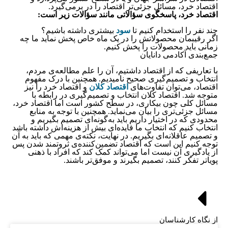
اقتصاد خرد، مسائل جزئی‌تر اقتصاد را در برمی‌گیرد.
اقتصاد خرد، پاسخگوی سؤالاتی مانند سؤالات زیر است:
چند نفر را استخدام کنیم تا
سود
بیشتری داشته باشیم؟
اگر رقیبمان محصولاتش را در یک ماه خاص پخش نماید ما چه
زمانی باید محصولات را پخش کنیم.
جمع‌بندی آکادمی دانایان
با تعاریفی که از اقتصاد داشتیم، آن را علم مطالعه‌ی مردم،
انتخاب و تصمیم‌گیری صحیح نامیدیم. همچنین با درک مفهوم
اقتصاد، می‌توان تفاوت‌های
اقتصاد کلان
و اقتصاد خرد را نیز
متوجه شد. اقتصاد کلان انتخاب و تصمیم‌گیری در رابطه‌ با
مسائل کلی چون بیکاری، در سطح کشور است اما اقتصاد خرد،
مسائل جزئی‌تری را بیان می‌نماید. همچنین با توجه‌ به منابع
محدودی که در اختیار داریم باید به‌گونه‌ای تصمیم بگیریم و
انتخاب کنیم که انتخاب ما فایده‌ای بیش از هزینه‌اش داشته باشد
و تصمیم عاقلانه‌ای بگیریم. در نهایت، نکته‌ی مهمی که باید به آن
توجه کنیم این است که اقتصاد تضمین‌کننده‌ی ثروتمند شدن پس
از یادگیری آن نیست اما می‌تواند کمک کند که افراد با ذهنی
پویاتر تفکر کنند، تصمیم بگیرند و موفق‌تر باشند.
از نگاه کارشناسان