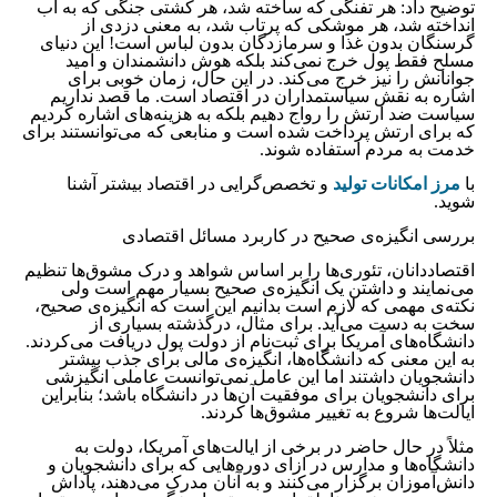
توضیح داد: هر تفنگی که ساخته شد، هر کشتی جنگی که به آب
انداخته شد، هر موشکی که پرتاب شد، به معنی دزدی از
گرسنگان بدون غذا و سرمازدگان بدون لباس است! این دنیای
مسلح فقط پول خرج نمی‌کند بلکه هوش دانشمندان و امید
جوانانش را نیز خرج می‌کند. در این حال، زمان خوبی برای
اشاره به نقش سیاستمداران در اقتصاد است. ما قصد نداریم
سیاست ضد ارتش را رواج دهیم بلکه به هزینه‌های اشاره کردیم
که برای ارتش پرداخت شده است و منابعی که می‌توانستند برای
خدمت به مردم استفاده شوند.
با
مرز امکانات تولید
و تخصص‌گرایی در اقتصاد بیشتر آشنا
شوید.
بررسی انگیزه‌ی صحیح در کاربرد مسائل اقتصادی
اقتصاددانان، تئوری‌ها را بر اساس شواهد و درک مشوق‌ها تنظیم
می‌نمایند و داشتن یک انگیزه‌ی صحیح بسیار مهم است ولی
نکته‌ی مهمی که لازم است بدانیم این است که انگیزه‌ی صحیح،
سخت به دست می‌آید. برای مثال، درگذشته بسیاری از
دانشگاه‌های آمریکا برای ثبت‌نام از دولت پول دریافت می‌کردند.
به این معنی که دانشگاه‌ها، انگیزه‌ی مالی برای جذب بیشتر
دانشجویان داشتند اما این عامل نمی‌توانست عاملی انگیزشی
برای دانشجویان برای موفقیت آن‌ها در دانشگاه باشد؛ بنابراین
ایالت‌ها شروع به تغییر مشوق‌ها کردند.
مثلاً در حال حاضر در برخی از ایالت‌های آمریکا، دولت به
دانشگاه‌ها و مدارس در ازای دوره‌هایی که برای دانشجویان و
دانش‌آموزان برگزار می‌کنند و به آنان مدرک می‌دهند، پاداش