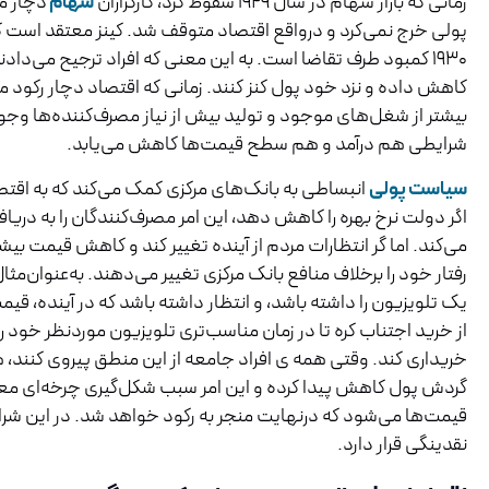
زمانی که بازار سهام در سال ۱۹۲۹ سقوط کرد، کارگزاران
سهام
دچار م
پولی خرج نمی‌کرد و درواقع اقتصاد متوقف شد. کینز معتقد است ک
۱۹۳۰ کمبود طرف تقاضا است. به این معنی که افراد ترجیح می‌دادن
کاهش داده و نزد خود پول کنز کنند. زمانی که اقتصاد دچار رکود م
بیشتر از شغل‌های موجود و تولید بیش از نیاز مصرف‌کننده‌ها وج
شرایطی هم درآمد و هم سطح قیمت‌ها کاهش می‌یابد.
سیاست پولی
انبساطی به بانک‌های مرکزی کمک می‌کند که به اقتص
اگر دولت نرخ بهره را کاهش دهد، این امر مصرف‌کنندگان را به دری
می‌کند. اما گر انتظارات مردم از آینده تغییر کند و کاهش قیمت بیشت
رفتار خود را برخلاف منافع بانک مرکزی تغییر می‌دهند. به‌عنوان‌مث
یک تلویزیون را داشته باشد، و انتظار داشته باشد که در آینده، قی
از خرید اجتناب کره تا در زمان مناسب‌تری تلویزیون موردنظر خود را
خریداری کند. وقتی همه ی افراد جامعه از این منطق پیروی کنند، 
گردش پول کاهش پیدا کرده و این امر سبب شکل‌گیری چرخه‌ای م
قیمت‌ها می‌شود که درنهایت منجر به رکود خواهد شد. در این شرا
نقدینگی قرار دارد.