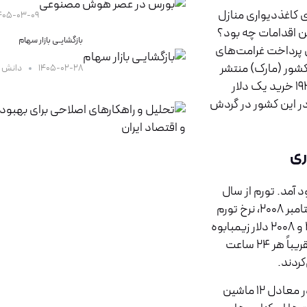
ل به‌جای کاغذدیواری منازل
۴۰۵-۰۳-۰۹
ین اقدامات چه بود؟
بازگشایـی بازار سهام
لمان برای پرداخت غرامت‌های
کشور (مارک) منتشر
۱۴۰۵-۰۲-۲۸
دانش س
کرد. افزایش چشمگیر قیمت‌ها از نتایج انتشار پول بود. تا نوامبر ۱۹۲۳ خرید یک دلار
در این کشور در گردش
 آمد. تورم از سال
۲۰۰۷ به‌سرعت در این کشور رشد کرد. صندوق بین‌المللی پول تا سپتامبر ۲۰۰۸، نرخ تورم
سالانه را ۴۸۹ میلیارد درصد برآورد کرد و در عمل بین سال‌های ۲۰۰۷ و ۲۰۰۸ دلار زیمبابوه
۹/۹۹ درصد از ارزش خود را از دست داد. در این وضعیت قیمت‌ها تقریباً هر ۲۴ ساعت
کردند.
در ژوئن ۲۰۰۸ اکونومیک تایمز گزارش داد که قیمت نان در این کشور معادل ۱۲ ماشین