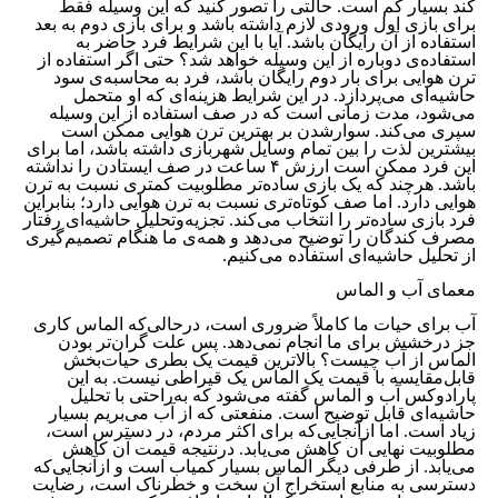
کند بسیار کم است. حالتی را تصور کنید که این وسیله فقط
برای بازی اول ورودی لازم داشته باشد و برای بازی دوم به بعد
استفاده از آن رایگان باشد. آیا با این شرایط فرد حاضر به
استفاده‌‌‌‌‌‌‌‌‌‌‌‌‌‌‌‌‌‌‌‌‌‌‌‌‌‌‌‌‌‌‌‌‌‌‌‌‌‌‌‌‌‌‌‌‌‌‌‌‌ی دوباره از این وسیله خواهد شد؟ حتی اگر استفاده از
ترن هوایی برای بار دوم رایگان باشد، فرد به محاسبه‌ی سود
حاشیه‌ای می‌پردازد. در این شرایط هزینه‌ای که او متحمل
می‌شود، مدت زمانی است که در صف استفاده از این وسیله
سپری می‌کند. سوارشدن بر بهترین ترن هوایی ممکن است
بیشترین لذت را بین تمام وسایل شهربازی داشته باشد، اما برای
این فرد ممکن است ارزش ۴ ساعت در صف ایستادن را نداشته
باشد. هرچند که یک بازی ساده‌تر مطلوبیت کمتری نسبت به ترن
هوایی دارد. اما صف کوتاه‌تری نسبت به ترن هوایی دارد؛ بنابراین
فرد بازی ساده‌تر را انتخاب می‌کند. تجزیه‌وتحلیل حاشیه‌ای رفتار
مصرف کندگان را توضیح می‌دهد و همه‌‌‌‌‌‌‌‌‌‌‌‌‌‌‌‌‌‌‌‌‌‌‌‌‌‌‌‌‌‌‌‌‌‌‌‌‌‌‌‌‌‌‌‌‌‌‌‌‌ی ما هنگام تصمیم‌گیری
از تحلیل حاشیه‌ای استفاده می‌کنیم.
معمای آب و الماس
آب برای حیات ما کاملاً ضروری است، درحالی‌که الماس کاری
جز درخشش برای ما انجام نمی‌دهد. پس علت گران‌تر بودن
الماس از آب چیست؟ بالاترین قیمت یک بطری حیات‌بخش
قابل‌مقایسه با قیمت یک الماس یک قیراطی نیست. به این
پارادوکس آب و الماس گفته می‌شود که به‌راحتی با تحلیل
حاشیه‌ای قابل توضیح است. منفعتی که از آب می‌بریم بسیار
زیاد است. اما ازآنجایی‌که برای اکثر مردم، در دسترس است،
مطلوبیت نهایی آن کاهش می‌یابد. درنتیجه قیمت آن کاهش
می‌یابد. از طرفی دیگر الماس بسیار کمیاب است و ازآنجایی‌که
دسترسی به منابع استخراج آن سخت و خطرناک است، رضایت