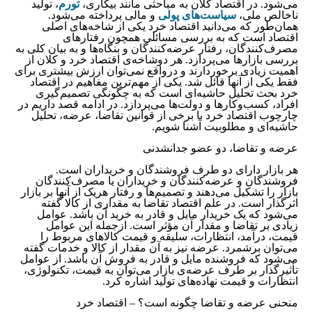
می‌شود. در اقتصاد کلان به مباحثی مانند بیکاری،
تورم
، تولید
ناخالص ملی،
سیاست‌های پولی
و مالی پرداخته می‌شود.
همان‌طور که می‌دانید اقتصاد خرد یکی از شاخه‌های اصلی
اقتصاد است که به بررسی مسائلی همچون رفتارهای
مصرف‌کنندگان، رفتار عرضه‌کنندگان و بنگاه‌ها و به بیان کلی به
بررسی بازارها می‌پردازد. هر دوشاخه‌ی اقتصاد خرد و کلان از
اهمیت زیادی برخوردارند و درواقع نمی‌توان ارزش بیشتری برای
فقط یکی از آنها قائل شد. یکی از مهم‌ترین مفاهیم در اقتصاد
خرد بحث تحلیل حاشیه‌ای است که به چگونگی تصمیم‌گیری
افراد، کسب‌وکارها و دولت‌ها می‌پردازد. در ادامه قصد داریم در
چارچوب اقتصاد خرد با برخی از قوانین تقاضا، عرضه، تحلیل
حاشیه‌ای و مطلوبیت آشنا شویم.
عرضه و تقاضا، دو عضو جدانشدنی
هر بازار دارای دو طرف فروشندگان و خریداران است.
فروشندگان و عرضه‌کنندگان و خریداران یا مصرف‌کنندگان
بازار را تشکیل می‌دهند و تصمیم‌ها و رفتار هریک از آنها بر بازار
اثرگذار است. در علم اقتصاد تقاضا به مقداری از کالا گفته
می‌شود که یک خریدار مایل و قادر به خرید آن باشد. عوامل
زیادی بر تقاضا و مقدار آن مؤثر است. ازجمله این عوامل
قیمت، درآمد، انتظارات، سلیقه و قیمت کالاهای مربوط را
می‌توان برشمرد. عرضه نیز به آن مقدار از کالا و خدمات گفته
می‌شود که فروشنده مایل و قادر به فروش آن باشد. از عوامل
تأثیرگذار بر طرف عرضه‌ی بازار می‌توان به قیمت، تکنولوژی،
انتظارات و قیمت نهاده‌های تولید اشاره کرد.
منحنی عرضه و تقاضا چگونه است؟ – اقتصاد خرد