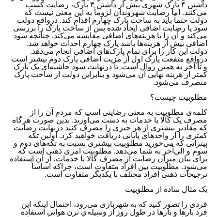
داشتن ۴ پارک شهری بیش از داشتن ۳ پارک، رضایت کسب
می‌کنند. اما رضایت شهروندان لزوماً به این معنی نیست که
دولت حتماً باید به ساخت پارک چهارم اقدام کند. درواقع دولت
سود یا رضایت اضافی ایجاد شده پس از ساخت پارک را بررسی
می‌کند و آن را با هزینه‌های اضافی مقایسه می‌کند. چنانچه سود
اضافی بیش از هزینه‌ها باشد پارک چهارم احداث خواهد شد.
دولت این کار را برای تمام پارک‌های اضافی انجام می‌دهد.
درواقع منفعت پارک اول از مزیت اضافی پارک دوم بیشتر است
و تا آخر به همین روال است. تا درنهایت سود حاشیه‌ای یک پارک
کمتر از هزینه نهایی آن می‌شود و بنابراین دولت از ساخت پارک
منصرف می‌شود.
مطلوبیت چیست؟
کلمه‌‌‌‌‌‌‌‌‌‌‌‌‌‌‌‌‌‌‌‌‌‌‌‌‌‌‌‌‌‌‌‌‌‌‌‌‌‌‌‌‌‌‌‌‌‌‌‌‌ی مطلوبیت به معنی رضایتی است که مردم آن را از
مصرف یک کالا یا خدمات به دست می‌آورند. بدین صورت هرگاه
که مقادیر بیشتری از هر چیزی را مصرف کنید درنهایت رضایت
کمتری را از واحدهای پایانی دریافت خواهید کرد. اولین تکه
پیتزایی که می‌خورید مطلوبیت بیشتری نسبت به تکه‌های دوم و
سوم و الی‌آخر به شما می‌دهد. مطلوبیت امری ذهنی است که
برای بیان میزان رضایت از مصرف کالا یا خدمات، از آن استفاده
می‌شود. مطلوبیت بین افراد متفاوت است، چراکه اساساً
ترجیحات ذهنی افراد مختلف با یکدیگر متفاوت است.
یک مثال ساده از مطلوبیت
فردی را تصور کنید که به شهربازی می‌رود، احتمال اینکه این
فرد بارها و بارها در طول روز از وسیله‌‌‌‌‌‌‌‌‌‌‌‌‌‌‌‌‌‌‌‌‌‌‌‌‌‌‌‌‌‌‌‌‌‌‌‌‌‌‌‌‌‌‌‌‌‌‌‌‌ی ترن هوایی استفاده