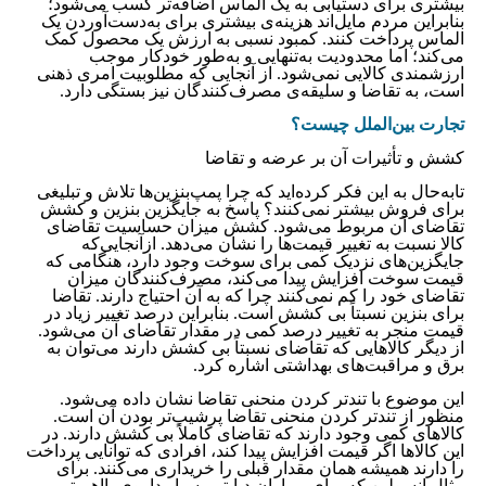
بیشتری برای دستیابی به یک الماس اضافه‌تر کسب می‌شود؛
بنابراین مردم مایل‌اند هزینه‌ی بیشتری برای به‌دست‌آوردن یک
الماس پرداخت کنند. کمبود نسبی به ارزش یک محصول کمک
می‌کند؛ اما محدودیت به‌تنهایی و به‌‌‌‌‌‌‌‌‌‌‌‌‌‌‌‌‌‌‌‌‌‌‌‌‌‌‌‌‌‌‌‌‌‌‌‌‌‌‌‌‌‌‌‌‌‌‌‌‌طور خودکار موجب
ارزشمندی کالایی نمی‌شود. از آنجایی‌ که مطلوبیت امری ذهنی
است، به تقاضا و سلیقه‌‌‌‌‌‌‌‌‌‌‌‌‌‌‌‌‌‌‌‌‌‌‌‌‌‌‌‌‌‌‌‌‌‌‌‌‌‌‌‌‌‌‌‌‌‌‌‌‌ی مصرف‌کنندگان نیز بستگی دارد.
تجارت بین‌الملل چیست؟
کشش و تأثیرات آن بر عرضه و تقاضا
تابه‌حال به این فکر کرده‌اید که چرا پمپ‌بنزین‌ها تلاش و تبلیغی
برای فروش بیشتر نمی‌کنند؟ پاسخ به جایگزین بنزین و کشش
تقاضای آن مربوط می‌شود. کشش میزان حساسیت تقاضای
کالا نسبت به تغییر قیمت‌ها را نشان می‌دهد. ازآنجایی‌که
جایگزین‌های نزدیک کمی برای سوخت وجود دارد، هنگامی که
قیمت سوخت افزایش پیدا می‌کند، مصرف‌کنندگان میزان
تقاضای خود را کم نمی‌کنند چرا که به آن احتیاج دارند. تقاضا
برای بنزین نسبتاً بی کشش است. بنابراین درصد تغییر زیاد در
قیمت منجر به تغییر درصد کمی در مقدار تقاضای آن می‌شود.
از دیگر کالاهایی که تقاضای نسبتاً بی کشش دارند می‌توان به
برق و مراقبت‌های بهداشتی اشاره کرد.
این موضوع با تندتر کردن منحنی تقاضا نشان داده می‌شود.
منظور از تندتر کردن منحنی تقاضا پرشیب‌‌‌‌‌‌‌‌‌‌‌‌‌‌‌‌‌‌‌‌‌‌‌‌‌‌‌‌‌‌‌‌‌‌‌‌‌‌‌‌‌‌‌‌‌‌‌‌‌تر بودن آن است.
کالاهای کمی وجود دارند که تقاضای کاملاً بی کشش دارند. در
این کالاها اگر قیمت افزایش پیدا کند، افرادی که توانایی پرداخت
را دارند همیشه همان مقدار قبلی را خریداری می‌کنند. برای
مثال انسولین که برای بیماران دیابتی بسیار داروی بااهمیتی