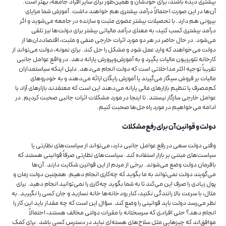
بیشتری دیده باشند، برای خودشان و همین‌‌‌‌‌‌‌‌‌‌‌‌‌‌طور برای سایر افراد جامعه، بهتر است.
آن‌‌‌‌‌‌‌‌‌‌‌‌‌‌ها در این صورت احتمالاً درآمد بیشتری هم خواهند داشت. آموزش شما مزایای
بیرونی هم دارد. با تحصیلات بیشتر عضوی مثبت و سازنده در جامعه می‌شوید و اگر
درآمد بیشتری کسب کنید، به معنای درآمد مالیاتی بیشتر برای دولت‌‌‌‌‌‌‌‌‌‌‌‌‌‌ها نیز تلقی
می‌‌‌‌‌‌‌‌‌‌‌‌‌‌شود. در حال حاضر در هر دو مورد اثرات خارجی منفی و مثبت، اقتصاددان‌ها از
دولت می‌خواهند که وارد عمل شود و مشکل را حل کند. برای نمونه، دولت می‌تواند از
کارخانه تلویزیون مالیات بگیرد و به آموزش‌وپرورش یارانه دهد. در واقع عوامل جانبی
تقریباً توجیه اکثر مداخلاتی است که دولت انجام می‌دهد. دلیل اینکه سیاستمداران
مالیات بر فروش سیگار می‌گیرند یا آموزش رایگان ارائه می‌دهند و به خودروهای
کم‌مصرف یا تنظیم بازارهای مالی یارانه می‌دهند این است که معتقدند بازارهای آزاد با
عوامل خارجی سازگار نیستند. تا اینجا در مورد مشکلات اثرات جانبی صحبت کردیم. در
ادامه می‌خواهیم در مورد راه‌حل‌ها صحبت کنیم.
دولت و قوانین آن برای رفع مشکلات
وقتی دولت سعی در رفع عوامل جانبی دارد، می‌تواند از سیاست‌های نظارتی یا
سیاست‌های مبتنی بر بازار استفاده کند. سیاست‌های نظارتی صرفاً قوانینی هستند که
بافرمان دولت وضع می‌شوند. برخی از مردم از این قوانین شکایت دارند. آن‌ها
می‌گویند دولت نمی‌تواند به ما بگوید که چه‌کاری انجام دهیم. همچنین دولت زمان و
پول زیادی را صرف این می‌کند تا به شما بگوید چه‌کاری را نمی‌توانید انجام دهید. برای
مثال، با سرعت بالا رانندگی نکنید، کنار رودخانه‌ها خانه نسازید و جان کسی را نگیرید. به
نظر می‌رسد دولت باید قوانینی را وضع کند. سؤال این است که چه مقدار باید این کار را
انجام دهد؟ حتی افرادی که سرسختانه با مقررات دولتی مخالف هستند، احتمالاً
موافق‌اند که چیزهایی مثل سلاح‌های هسته‌ای نباید در دسترس کسی باشد. برای کمک