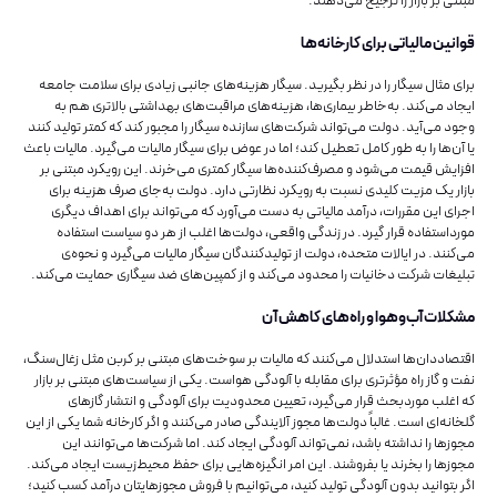
مبتنی بر بازار را ترجیح می‌دهند.
قوانین مالیاتی برای کارخانه‌‌‌‌‌‌‌‌‌‌‌‌‌‌ها
برای مثال سیگار را در نظر بگیرید. سیگار هزینه‌های جانبی زیادی برای سلامت جامعه
ایجاد می‌کند. به‌خاطر بیماری‌ها، هزینه‌های مراقبت‌های بهداشتی بالاتری هم به
وجود می‌آید. دولت می‌تواند شرکت‌های سازنده سیگار را مجبور کند که کمتر تولید کنند
یا آن‌ها را به طور کامل تعطیل کند؛ اما در عوض برای سیگار مالیات می‌گیرد. مالیات باعث
افزایش قیمت می‌شود و مصرف‌کننده‌ها سیگار کمتری می‌خرند. این رویکرد مبتنی بر
بازار یک مزیت کلیدی نسبت به رویکرد نظارتی دارد. دولت به‌جای صرف هزینه برای
اجرای این مقررات، درآمد مالیاتی به دست می‌آورد که می‌تواند برای اهداف دیگری
مورداستفاده قرار گیرد. در زندگی واقعی، دولت‌ها اغلب از هر دو سیاست استفاده
می‌کنند. در ایالات متحده، دولت از تولیدکنندگان سیگار مالیات می‌گیرد و نحوه‌ی
تبلیغات شرکت دخانیات را محدود می‌کند و از کمپین‌های ضد سیگاری حمایت می‌کند.
مشکلات آب‌وهوا و راه‌های کاهش آن
اقتصاددان‌ها استدلال می‌کنند که مالیات بر سوخت‌های مبتنی بر کربن مثل زغال‌سنگ،
نفت و گاز راه مؤثرتری برای مقابله با آلودگی هواست. یکی از سیاست‌‌‌‌‌‌‌‌‌‌‌‌‌‌های مبتنی بر بازار
که اغلب موردبحث قرار می‌گیرد، تعیین محدودیت برای آلودگی و انتشار گازهای
گلخانه‌ای است. غالباً دولت‌‌‌‌‌‌‌‌‌‌‌‌‌‌ها مجوز آلایندگی صادر می‌کنند و اگر کارخانه شما یکی از این
مجوزها را نداشته باشد، نمی‌تواند آلودگی ایجاد کند. اما شرکت‌ها می‌توانند این
مجوزها را بخرند یا بفروشند. این امر انگیزه‌هایی برای حفظ محیط‌زیست ایجاد می‌کند.
اگر بتوانید بدون آلودگی تولید کنید، می‌توانیم با فروش مجوزهایتان درآمد کسب کنید؛