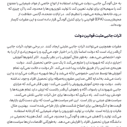
به حل آلودگی جانبی، دولت می‌تواند استفاده از انواع خاصی از مواد شیمیایی را ممنوع
کند یا سهمیه‌ای برای تولید تعیین کند تا تولید تلویزیون‌ها را محدود کند یا آن چیزی که
در رودخانه‌ها ریخته می‌شود را تنظیم کند. در ایالات متحده، آژانس حفاظت از
محیط‌زیست (EPA) قوانینی را برای کنترل آلودگی قرار داده است و این مقررات کارساز
بوده‌اند.
اثرات جانبی مثبت قوانین دولت
مقررات همچنین می‌توانند اثرات جانبی مثبتی ایجاد کنند. در برخی موارد، اثرات جانبی
آن‌قدر زیاد است که دولت اساساً بازار را در اختیار خود می‌گیرد و یا سهم زیادی از آن را به
خود اختصاص می‌‌‌‌‌‌‌‌‌‌‌‌‌‌دهد. به‌‌‌‌‌‌‌‌‌‌‌‌‌‌طور مثال آموزش را در نظر بگیرید. اکثر کشورها آموزش
اجباری دارند که شهروندان را ملزم می‌کند تا یک سن خاص تحصیل کنند. دولت
هزینه‌ی مدارس را از طریق مالیات پرداخت می‌کند. اگر دولت دخالت نمی‌کرد تمام
آموزش‌ها توسط مدارس خصوصی ارائه می‌شد و آن‌ها شهریه دریافت می‌کردند و این
باعث می‌شد به‌اندازه کافی مدارس مقرون‌به‌صرفه برای تحصیل افراد وجود نداشته
باشد. دولت بودجه‌ی آموزش‌وپرورش را تأمین می‌کند؛ چون فکر می‌کند که مزایای
جانبی شهروندان باسواد، آگاه و باهوش آن‌قدر بالاست که ارزش دارد تمام هزینه‌ها را
خودش پرداخت کند. راه دیگری که دولت‌ها برای حل اثرات جانبی تلاش می‌کنند،
سیاست‌های مبتنی بر بازار است. این امر سیاست‌‌‌‌‌‌‌‌‌‌‌‌‌‌هایی است که برای دست‌کاری بازارها،
قیمت‌ها و انگیزه‌هایی برای اصلاح شکست‌های بازار طراحی‌شده است. بهترین مثال
مالیات و یارانه است. مالیات بر تولید تلویزیون یا مواد شیمیایی که کارخانه استفاده
می‌کند تولید را کاهش می‌دهد و آلودگی را محدود می‌کند. کمک‌هزینه تحصیلی در
دانشگاه میزان تحصیل افراد را افزایش می‌دهد. به‌طورکلی اقتصاددان‌ها سیاست‌‌‌‌‌‌‌‌‌‌‌‌‌‌های