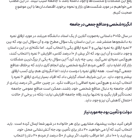
رفع این مشکلات و شکست‌ها وجود داشته باشد تا جامعه آسیب نبیند. در این مطلب
می‌خواهیم در مورد شکست‌های بازار و نحوه برخورد اقتصاددان‌ها با این موضوع
صحبت کنیم.
انگیزه شخصی و منافع جمعی در جامعه
در سال ۲۰۱۵ داستانی به‌صورت آنلاین از یک استاد دانشگاه مریلند در مورد ارفاق نمره
به دانشجوها منتشر شد. در این داستان یک سؤال مطرح بود و آن سؤال این بود که بین
۲ نمره ارفاق به نمره نهایی و ۶ نمره ارفاق یکی را انتخاب کنید. اما نکته‌ای در این داستان
وجود داشت و آن این بود که اگر بیش از ۱۰ درصد کلاس، افزایش ۶ نمره را انتخاب کنند،
هیچ‌کس نمره‌ای نمی‌گیرد. پس چه باید کرد؟ این سؤال به یکی از بزرگ‌ترین مشکلات
بازار آزاد اشاره دارد. گاهی مردم انگیزه شخصی برای انجام کاری دارند که برخلاف منافع
جمعی گروه است. همه ارفاق نمره را دوست دارند؛ اما انگیزه‌ای هم برای کسب ارفاق
بیشتر وجود دارد. در این شرایط، استاد گزارش داد که افراد بسیار زیادی ارفاق ۶ نمره را
انتخاب کردند و هیچ‌کس نمره اضافی را دریافت نکرد. در چنین حالتی اگر درصد زیادی از
افراد جامعه به دنبال منافع شخصی خود باشند، ممکن است منافع عمومی جامعه
تحت‌تأثیر قرار بگیرد و نه‌‌‌‌‌‌‌‌‌‌‌‌‌‌تنها برایند رفاه جامعه افزایش نیابد؛ بلکه در برخی از حالات
احتمال کاهش آن نیز وجود دارد.
دولت و تأمین بودجه موردنیاز
فرض کنید دولت پیشنهاد مشابهی برای هر خانواده در شهر شما ارسال کرده است. باید
انتخاب کنید که آیا می‌خواهید ۲۰ دلار برای تأمین بودجه آتش‌نشانی محل خود
بپردازید یا ۱۰۰ دلار. اما مراقب باشید، اگر بیش از ۵۰ درصد از مردم ۲۰ دلار را انتخاب