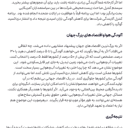
اما اگر کارخانه شما آلایندگی زیادی داشته باشد، باید برای آن مجوزهای بیشتر بخرید.
سیستم کنترل مباحث زیست‌محیطی شرکت‌‌‌‌‌‌‌‌‌‌‌‌‌‌ها در بین سیاستمداران آمریکایی
بحث‌برانگیز بود؛ اما این برنامه قبلاً با موفقیت در ایالات متحده انجام شده بود. برنامه
کنترل آلایندگی شرکت‌‌‌‌‌‌‌‌‌‌‌‌‌‌ها برای کاهش آلودگی باران اسیدی نتیجه داد و انتشار دی‌اکسید
گوگرد را کاهش داد.
آلودگی هوا و اقتصادهای بزرگ جهان
اگر به بزرگ‌ترین اقتصادهای جهان پیشنهاد مشابهی داده می‌شد، چه اتفاقی
می‌افتاد؟ اگر به آن‌ها بگویند که می‌خواهند آلودگی را تا ۵ درصد کاهش دهید یا ۳۰
درصد، مشخص است که اگر بیش از ۵۰ درصد از کشورها فقط ۵ درصد را انتخاب کنند،
تغییرات آب‌وهوایی باعث می‌شود زمین تبدیل به‌جای غیر قابل‌سکونتی شود. این
موضوع نشان می‌دهد که چرا پرداختن به تغییرات آب‌وهوایی بسیار سخت است.
کشورها ممکن است برای کاهش انتشار دی‌اکسیدکربن تلاش کنند اما نمی‌توانند از
آلودگی سایر کشورها جلوگیری کنند. در یک اقتصاد جهانی بی‌نظم که در آن
تولیدکنندگان می‌خواهند محصولاتشان را تاحدامکان ارزان‌تر بسازند، انگیزه‌ای برای
نادیده‌گرفتن محیط بین‌المللی به وجود می‌آید. اگر کشورها با همدیگر همکاری نکنند،
مسائل جهانی مثل تغییرات آب‌وهوایی، نقص حقوق بشر و گسترش سلاح‌های
هسته‌ای نمی‌توانند به طور مؤثر موردتوجه قرار بگیرند. درهرصورت این موضوع هم
نیاز به اعتماد و تعهد فراوانی دارد.
نتیجه‌گیری
در این مقاله درباره‌‌‌‌‌‌‌‌‌‌‌‌‌‌ی راه‌حل‌های دولت برای کاهش مشکلات بازارها صحبت کرده و آن‌ها