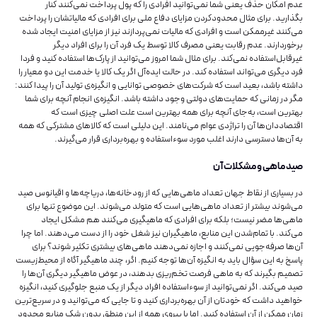
عدم امکان حذف یعنی شما نمی‌توانید افرادی را که پول پرداخت نمی‌کنند کنار
بگذارید. برای مثال محدودکردن مزایای دفاع ملی برای افرادی که مالیاتشان را پرداخت
می‌کنند غیرممکن است و افرادی که مالیات نمی‌پردازند نیز از مزایای امنیت ایجاد شده
برخوردارند. عدم رقابت یعنی مصرف کالا توسط یک فرد آن را برای افراد دیگر
غیرقابل‌استفاده نمی‌کند. برای مثال شما امروز می‌توانید از پارک‌ها استفاده کنید و فردا
فرد دیگری می‌تواند استفاده کند. در حالت ایده‌آل اگر یک کالا یا خدمت این دو معیار را
داشته باشد، بعید است که شرکت‌های خصوصی توانایی و انگیزه‌‌‌‌‌‌‌‌‌‌‌‌‌‌ی تولید آن را پیدا کنند:
مگر در زمانی که حمایت‌‌‌‌‌‌‌‌‌‌‌‌‌‌های دولتی وجود داشته باشد. انگیزه‌ی انجام آنچه برای شما
بهترین است، به‌جای آنچه برای همه بهترین است علت اصلی چیزی است که
اقتصاددان‌ها آن را تراژدی عوام می‌نامند. این دلیلی است که کالاهای مشترکی که همه
به آن‌ها دسترسی دارند اغلب مورد سوءاستفاده و بهره‌برداری قرار می‌گیرند.
صید ماهی و مشکلات آن
در بسیاری از نقاط جهان تعداد ماهی‌هایی که از رودخانه‌ها، دریاچه‌ها و اقیانوس صید
می‌شوند بیشتر از تعداد ماهی‌هایی است که متولد می‌شوند. این موضوع تنها برای
ماهی‌ها مضر نیست؛ بلکه برای افرادی که ماهیگیری می‌کنند هم مشکل ایجاد
می‌کند. با تمام‌شدن این منابع، ماهیگیران نیز شغل خود را از دست می‌دهند. اما چرا
آن‌ها صرفه‌جویی نمی‌کنند و اجازه نمی‌دهند ماهی‌های بیشتری تکثیر شوند؟ برای
پاسخ به این سؤال باید به انگیزه آن‌ها توجه کنیم. اگر، چند ماهیگیر آگاه از محیط‌زیست
تصمیم بگیرند که به ماهی فرصت تخم‌ریزی بدهند، در عوض ماهیگیر دیگری آن‌ها را
صید می‌کند. اگر نمی‌توانید از سوءاستفاده افراد دیگر از یک منبع جلوگیری کنید، انگیزه
خواهید داشت که خودتان از آن بهره‌برداری کنید و تا جایی که می‌توانید و در سریع‌ترین
زمان ممکن از آن استفاده کنید. اما با پیروی همه از این منطق بدون شک منابع محدود