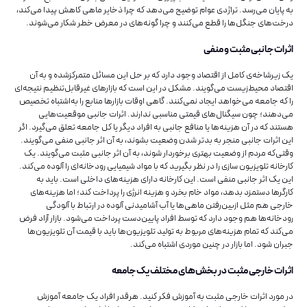
به پایان می‌رسد. تراژدی عوام توضیح می‌دهد که چرا ذخایر ماهی کاهش پیدا می‌کند،
درخت‌های جنگل‌ها را قطع می‌کنند و چرا گونه‌‌‌‌‌‌‌‌‌‌‌‌‌‌های در معرض خطر شکار می‌شوند.
اثرات جانبی مثبت و منفی
یک زیرشاخه‌ی کامل از اقتصاد وجود دارد که بر حل این مسائل متمرکزشده و به آن
اقتصاد محیط‌زیست می‌گویند. مشکل در این است که بازارهای غیرقابل‌تنظیم نتیجه‌ای
را که جامعه می‌خواهد ایجاد نمی‌کنند. گاهی اوقات بازارها منابع را به‌اشتباه تخصیص
می‌دهند؛ چون سیگنال‌های قیمتی مناسبی ندارند. اثرات جانبی موقعیت‌هایی
هستند که در آن هزینه‌ها یا منافع جانبی به افراد دیگر یا کل جامعه تعلق می‌گیرد. اگر
این اثرات جانبی منجر به بدتر شدن وضعیت بشوند، به آن اثر جانبی منفی می‌گویند.
وقتی‌که مردم از وضعیت بهتری برخوردار شوند، به آن اثر جانبی مثبت می‌گویند. یک
کارخانه تلویزیون سازی را در نظر بگیرید که با مواد شیمیایی رودخانه‌ای را آلوده می‌کند.
این یک اثر جانبی منفی است. این کارخانه دارای هزینه‌های داخلی است. باید به
کارگرها دستمزد بدهد، مواد خام بخرد و هزینه انرژی را پرداخت کند؛ اما هزینه‌های
خارجی هم مثل ازبین‌رفتن ماهی‌ها یا آب آشامیدنی آلوده در ارتباط با آلودگی
رودخانه‌ها هم وجود دارد که توسط افراد پایین‌دست پرداخت می‌شود. بازار آزاد فرض
می‌کند که تمام هزینه‌های مربوط به تولید تلویزیون‌ها باید با قیمت آن تلویزیون‌ها
جبران شود. اما بازار در چنین موردی اشتباه می‌کند.
اثرات خارجی مثبت در بخش‌های مختلف یک جامعه
در مورد اثرات خارجی مثبت به آموزش فکر کنید. هرقدر افراد یک جامعه آموزش