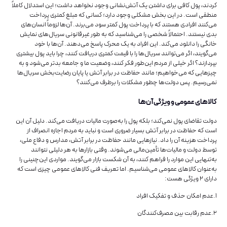
کردند، پول کافی برای داشتن یک آتش‌نشانی وجود نخواهد داشت؛ این استدلال کاملاً
منطقی است. در این بخش مشکلی وجود دارد؛ کسانی که مبلغ کمتری پرداخت
می‌کنند افرادی هستند که با پرداخت پول کمتر سود می‌برند. آن‌ها لزوماً انسان‌های
بدی نیستند. احتمالاً شخصی را می‌شناسید که به طور غیرقانونی سریال‌های نمایش
خانگی را دانلود می‌کند. این افراد به یک محرک پاسخ می‌دهند. آن‌ها با خود
می‌گویند، اگر می‌توانند سریال‌ها را با قیمت کمتری دریافت کنند، چرا باید پول بیشتری
بپردازند؟ اگر خیلی از مردم این‌طور فکر کنند، وضعیت ما و جامعه بدتر می‌شود و به
چیزهایی که می‌خواهیم؛ مانند حفاظت در برابر آتش یا پایان رضایت‌بخش سریال‌ها
نمی‌رسیم. پس دولت‌ها چطور مشکلات را برطرف می‌کنند؟
کالاهای عمومی و ویژگی آن‌ها
دولت تقاضای پول نمی‌‌‌‌‌‌‌‌‌‌‌‌‌‌کند؛ بلکه پول را به‌صورت مالیات دریافت می‌کند. دلیل آن این
است که حفاظت در برابر آتش بسیار ضروری است و نباید به مردم اجازه انصراف از
پرداخت هزینه آن را داد. نیازهایی مانند حفاظت در برابر آتش، مدارس و دفاع ملی،
توسط دولت و مالیات‌ها تأمین‌‌‌‌‌‌‌‌‌‌‌‌‌‌مالی می‌شوند. وقتی بازارها به هر دلیلی نتوانند
به‌تنهایی این موارد را فراهم کنند، به آن شکست بازار می‌گویند. مواردی این‌چنینی را
به‌عنوان کالاهای عمومی می‌‌‌‌‌‌‌‌‌‌‌‌‌‌شناسیم. اما تعریف فنی کالاهای عمومی چیزی است که
دارای ۲ ویژگی هست:
۱.عدم امکان حذف و تفکیک افراد
۲.عدم رقابت بین مصرف‌کنندگان