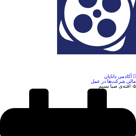
۵- افته‌ی صبا نسیم
آکادمی دانایان
مالی شرکت‌ها در عمل
۵- افته‌ی صبا نسیم