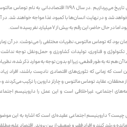
در ابتدا، برای درک نظریه‌های اقتصادی به بررسی تاریخ می‌پردازیم .در سال ۱۷۹۸ اقتصاددانی به نام توماس م
واهد شد و در نهایت انسان‌ها با کمبود غذا مواجه خواهند شد. در آ
ضر، این رقم به بیش از ۷ میلیارد نفر رسیده است.
آغاز شد و در همان زمان بود که توماس مالتوس، نظریات مختلفی را می‌نوشت. در آن زما
 تکنولوژی و فناوری، تولیدات کشاورزی و حمل‌ونقل توجه نداشت 
 آن هم نه به طور قطعی، زیرا او بدون توجه به موارد ذکر شده، نظریا
ن است که زمانی که تئوری‌های اقتصادی نادرست باشند، افراد زیاد
ز محققان، عقاید توماس مالتوس و چارلز داروین را ترکیب می‌کردند و ب
امه‌های اجتماعی، غیراخلاقی است و این عمل را داروینیسم اجتماع
عی چیست؟ داروینیسم اجتماعی عقیده‌ای است که اشاره به این موضو
مانده و رشد کنند و افراد فقیر و ضعیف از بین بروند. اقتصاد علم مطلق